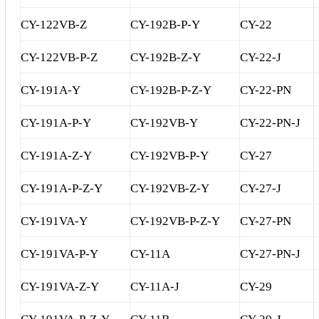
Liên hệ
CY-122VB-Z
CY-192B-P-Y
CY-22
Đóng
CY-122VB-P-Z
CY-192B-Z-Y
CY-22-J
CY-191A-Y
CY-192B-P-Z-Y
CY-22-PN
TRÊN MẠNG XÃ HỘI
CY-191A-P-Y
CY-192VB-Y
CY-22-PN-J
Facebook
CY-191A-Z-Y
CY-192VB-P-Y
CY-27
Google
CY-191A-P-Z-Y
CY-192VB-Z-Y
CY-27-J
Twitter
CY-191VA-Y
CY-192VB-P-Z-Y
CY-27-PN
CY-191VA-P-Y
CY-11A
CY-27-PN-J
Gọi cho chúng tôi
CY-191VA-Z-Y
CY-11A-J
CY-29
Nhắn tin