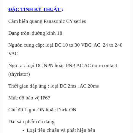
Motor Servo / Driver Servo
ĐẶC TÍNH KỸ THUẬT
:
Cáp lập trình PLC - HMI -
Cảm biến quang Panasonic CY series
Servo
Cân Điện Tử
Dạng tròn, đường kính 18
Thiết bị thu thập dữ liệu,
Nguồn cung cấp: loại DC 10 to 30 VDC, AC 24 to 240
VAC
truyền và lưu trữ dữ liệu
Thiết bị điều khiển và giám
Ngõ ra : loại DC NPN hoặc PNP, AC AC non-contact
(thyristor)
sát
Thiết bị cảnh báo
Thời gian đáp ứng : loại DC 2ms , AC 20ms
Thiết bị đo lường - Cảm biến
Mức độ bảo vệ IP67
Bộ điều khiển nhiệt độ
Chế độ Light-ON hoặc Dark-ON
Bộ đếm - Bộ hẹn giờ
Dải sản phẩm đa dạng
Đồng hồ đo đa năng
- Loại tiêu chuẩn và phát hiện bên