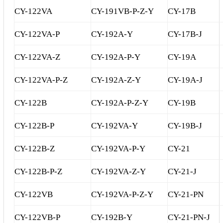
CY-122VA
CY-191VB-P-Z-Y
CY-17B
Sửa motor - Quấn motor
Sửa Cân Điện Tử
CY-122VA-P
CY-192A-Y
CY-17B-J
Lập trình PLC
CY-122VA-Z
CY-192A-P-Y
CY-19A
Lập trình màn hình HMI
CY-122VA-P-Z
CY-192A-Z-Y
CY-19A-J
Lập trình hệ thống Scada
Lập trình hệ thống Servo
CY-122B
CY-192A-P-Z-Y
CY-19B
Crack password PLC
CY-122B-P
CY-192VA-Y
CY-19B-J
Crack password HMI
CY-122B-Z
CY-192VA-P-Y
CY-21
Lấy Chương Trình HMI
CY-122B-P-Z
CY-192VA-Z-Y
CY-21-J
Thông tin hữu ích
CY-122VB
CY-192VA-P-Z-Y
CY-21-PN
Hình ảnh sửa chữa
CY-122VB-P
CY-192B-Y
CY-21-PN-J