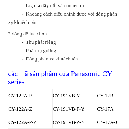
Phụ kiện lắp tủ điện
- Loại ra dây nối và connector
- Khoảng cách điều chỉnh được với dòng phản
Giới thiệu
xạ khuếch tán
3 dòng để lựa chọn
Dịch vụ
- Thu phát riêng
Thiết kế phần mềm giám sát
- Phản xạ gương
và quản lý
- Dòng phản xạ khuếch tán
Thiết kế tủ điện công nghiệp
các mã sản phẩm của
Panasonic CY
Sửa chữa biến tần
series
Sửa chữa PLC
CY-122A-P
CY-191VB-Y
CY-12B-J
Sửa chữa màn hình HMI
Sửa Bộ điều khiển Servo, Bộ
CY-122A-Z
CY-191VB-P-Y
CY-17A
điều khiển motor bước
CY-122A-P-Z
CY-191VB-Z-Y
CY-17A-J
Sửa chữa bộ nguồn