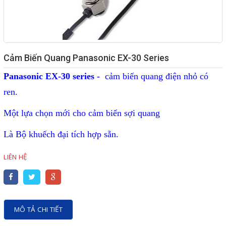
Giải pháp quản lý bằng mã
vạch
Bảng LED điện tử
Cảm Biến Quang Panasonic EX-30 Series
Bảng điện tử năng suất
Panasonic EX-30 series -
cảm biến quang điện nhỏ có
Bảng Led hiển thị nhiệt độ
ren.
độ ẩm
Một lựa chọn mới cho cảm biến sợi quang
Đồng hồ thời gian thực
Là Bộ khuếch đại tích hợp sẵn.
Máy dò kim loại
LIÊN HỆ
Màn hình cảm ứng HMI
PLC - Bộ lập trình PLC
Biến tần
MÔ TẢ CHI TIẾT
Máy tính công nghiệp