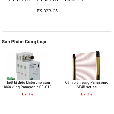
Sửa motor - Quấn motor
EX-32B-C5
Sửa Cân Điện Tử
Lập trình PLC
Lập trình màn hình HMI
Sản Phẩm Cùng Loại
Lập trình hệ thống Scada
Lập trình hệ thống Servo
Crack password PLC
Crack password HMI
Lấy Chương Trình HMI
Thiết bị điều khiển cho cảm
Cảm biến vùng Panasonic
biến vùng Panasonic SF-C10
SF4B series
series
Thông tin hữu ích
Liên hệ
Liên hệ
Hình ảnh sửa chữa