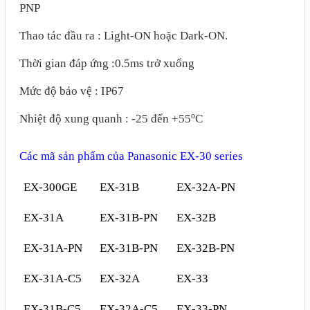
PNP
Phụ kiện lắp tủ điện
Thao tác đầu ra : Light-ON hoặc Dark-ON.
Giới thiệu
Thời gian đáp ứng :0.5ms trở xuống
Dịch vụ
Mức độ bảo vệ : IP67
Thiết kế phần mềm giám sát
o
Nhiệt độ xung quanh : -25 đến +55
C
và quản lý
Các mã sản phẩm của Panasonic EX-30 series
Thiết kế tủ điện công nghiệp
Sửa chữa biến tần
EX-300GE
EX-31B
EX-32A-PN
Sửa chữa PLC
EX-31A
EX-31B-PN
EX-32B
Sửa chữa màn hình HMI
EX-31A-PN
EX-31B-PN
EX-32B-PN
Sửa Bộ điều khiển Servo, Bộ
EX-31A-C5
EX-32A
EX-33
điều khiển motor bước
Sửa chữa bộ nguồn
EX-31B-C5
EX-32A-C5
EX-33-PN