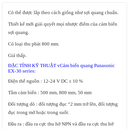
Motor Servo / Driver Servo
Cáp lập trình PLC - HMI -
Có thể được lắp theo cách giống như sợi quang chuẩn.
Servo
Thiết kế mới giải quyết mọi nhược điểm của cảm biến
Cân Điện Tử
sợi quang.
Thiết bị thu thập dữ liệu,
Có loại thu phát 800 mm.
truyền và lưu trữ dữ liệu
Giá thấp.
Thiết bị điều khiển và giám
ĐẶC TÍNH KỸ THUẬT vCảm biến quang Panasonic
EX-30 series:
sát
Điện thế nguồn : 12-24 V DC ± 10 %
Thiết bị cảnh báo
Thiết bị đo lường - Cảm biến
Tầm cảm biến : 500 mm, 800 mm, 50 mm
Bộ điều khiển nhiệt độ
Đối tượng dò : đối tượng đục “2 mm trở lên, đối tượng
đục trong mờ hoặc trong suốt.
Bộ đếm - Bộ hẹn giờ
Đồng hồ đo đa năng
Đầu ra : đầu ra cực thu hở NPN và đầu ra cực thu hở