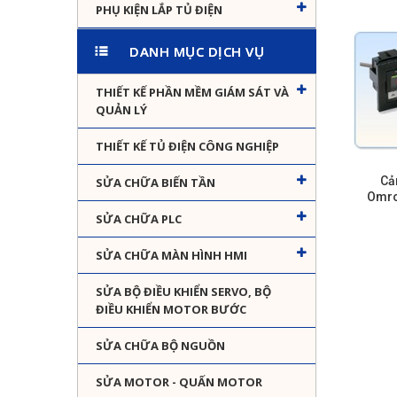
PHỤ KIỆN LẮP TỦ ĐIỆN
DANH MỤC DỊCH VỤ
THIẾT KẾ PHẦN MỀM GIÁM SÁT VÀ
QUẢN LÝ
THIẾT KẾ TỦ ĐIỆN CÔNG NGHIỆP
Cả
SỬA CHỮA BIẾN TẦN
Omro
SỬA CHỮA PLC
SỬA CHỮA MÀN HÌNH HMI
SỬA BỘ ĐIỀU KHIỂN SERVO, BỘ
ĐIỀU KHIỂN MOTOR BƯỚC
SỬA CHỮA BỘ NGUỒN
SỬA MOTOR - QUẤN MOTOR