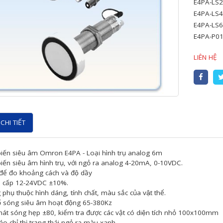
E4PA-LS2
E4PA-LS4
E4PA-LS6
E4PA-P01: 
LIÊN HỆ
CHI TIẾT
iến siêu âm Omron E4PA - Loại hình trụ analog 6m
iến siêu âm hình trụ, với ngỏ ra analog 4-20mA, 0-10VDC.
ể đo khoảng cách và độ dầy
 cấp 12-24VDC ±10%.
phụ thuộc hình dáng, tính chất, màu sắc của vật thể.
ố sóng siêu âm hoạt động 65-380Kz
át sóng hẹp ±80, kiểm tra được các vật có diện tích nhỏ 100x100mm
o chỉ thị trạng thái ngỏ ra màu xanh.