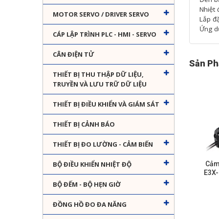
Nhiệt 
MOTOR SERVO / DRIVER SERVO
Lắp đặ
Ứng dụ
CÁP LẬP TRÌNH PLC - HMI - SERVO
CÂN ĐIỆN TỬ
Sản Ph
THIẾT BỊ THU THẬP DỮ LIỆU,
TRUYỀN VÀ LƯU TRỮ DỮ LIỆU
THIẾT BỊ ĐIỀU KHIỂN VÀ GIÁM SÁT
THIẾT BỊ CẢNH BÁO
THIẾT BỊ ĐO LƯỜNG - CẢM BIẾN
Cảm
BỘ ĐIỀU KHIỂN NHIỆT ĐỘ
E3X-
BỘ ĐẾM - BỘ HẸN GIỜ
ĐỒNG HỒ ĐO ĐA NĂNG