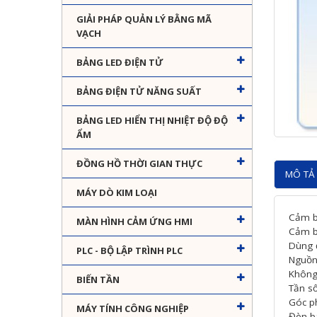
GIẢI PHÁP QUẢN LÝ BẰNG MÃ
VẠCH
BẢNG LED ĐIỆN TỬ
BẢNG ĐIỆN TỬ NĂNG SUẤT
BẢNG LED HIỂN THỊ NHIỆT ĐỘ ĐỘ
ẨM
ĐỒNG HỒ THỜI GIAN THỰC
MÔ TẢ 
MÁY DÒ KIM LOẠI
Cảm b
MÀN HÌNH CẢM ỨNG HMI
Cảm b
Dùng đ
PLC - BỘ LẬP TRÌNH PLC
Nguồn
Không 
BIẾN TẦN
Tần s
Góc ph
MÁY TÍNH CÔNG NGHIỆP
Đèn bá