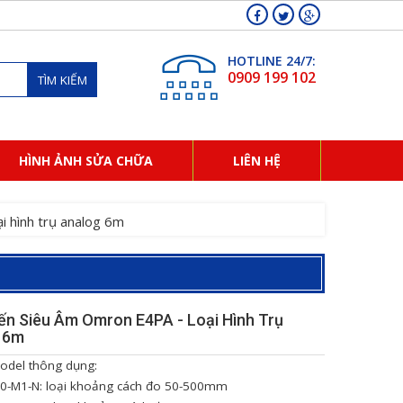
HOTLINE 24/7:
0909 199 102
TÌM KIẾM
HÌNH ẢNH SỬA CHỮA
LIÊN HỆ
 hình trụ analog 6m
ến Siêu Âm Omron E4PA - Loại Hình Trụ
 6m
odel thông dụng:
0-M1-N: loại khoảng cách đo 50-500mm