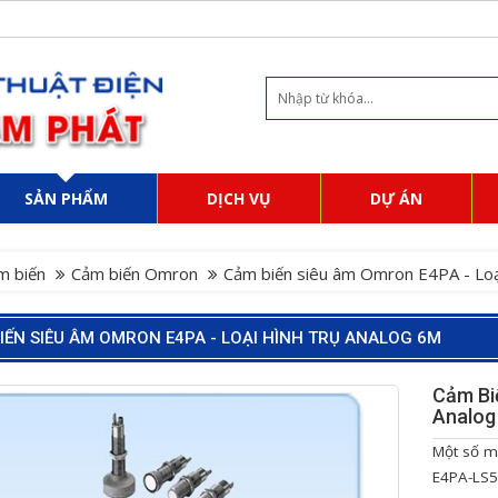
SẢN PHẨM
DỊCH VỤ
DỰ ÁN
m biến
Cảm biến Omron
Cảm biến siêu âm Omron E4PA - Loại
IẾN SIÊU ÂM OMRON E4PA - LOẠI HÌNH TRỤ ANALOG 6M
Cảm Bi
Analog
Một số m
E4PA-LS5