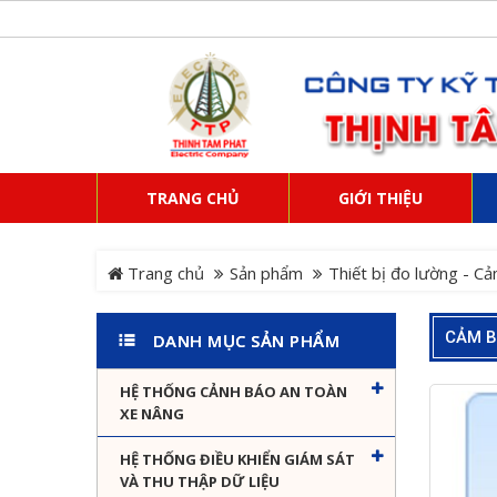
TRANG CHỦ
GIỚI THIỆU
Trang chủ
Sản phẩm
Thiết bị đo lường - Cả
CẢM B
DANH MỤC SẢN PHẨM
HỆ THỐNG CẢNH BÁO AN TOÀN
XE NÂNG
HỆ THỐNG ĐIỀU KHIỂN GIÁM SÁT
VÀ THU THẬP DỮ LIỆU