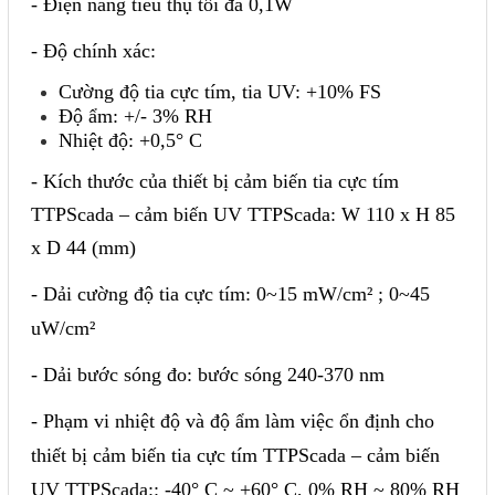
- Điện năng tiêu thụ tối đa 0,1W
- Độ chính xác:
Cường độ tia cực tím, tia UV: +10% FS
Độ ẩm: +/- 3% RH
Nhiệt độ: +0,5° C
- Kích thước của thiết bị cảm biến tia cực tím
TTPScada – cảm biến UV TTPScada: W 110 x H 85
x D 44 (mm)
- Dải cường độ tia cực tím: 0~15 mW/cm² ; 0~45
uW/cm²
- Dải bước sóng đo: bước sóng 240-370 nm
- Phạm vi nhiệt độ và độ ẩm làm việc ổn định cho
thiết bị cảm biến tia cực tím TTPScada – cảm biến
UV TTPScada:: -40° C ~ +60° C, 0% RH ~ 80% RH