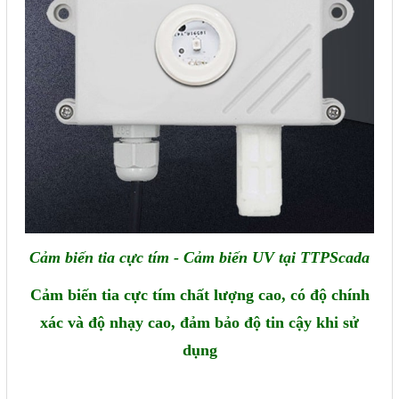
Phụ kiện lắp tủ điện
Giới thiệu
Dịch vụ
Thiết kế phần mềm giám sát
và quản lý
Thiết kế tủ điện công nghiệp
Sửa chữa biến tần
Cảm biến tia cực tím - Cảm biến UV tại TTPScada
Sửa chữa PLC
Cảm biến tia cực tím chất lượng cao, có độ chính
Sửa chữa màn hình HMI
xác và độ nhạy cao, đảm bảo độ tin cậy khi sử
Sửa Bộ điều khiển Servo, Bộ
dụng
điều khiển motor bước
Sửa chữa bộ nguồn