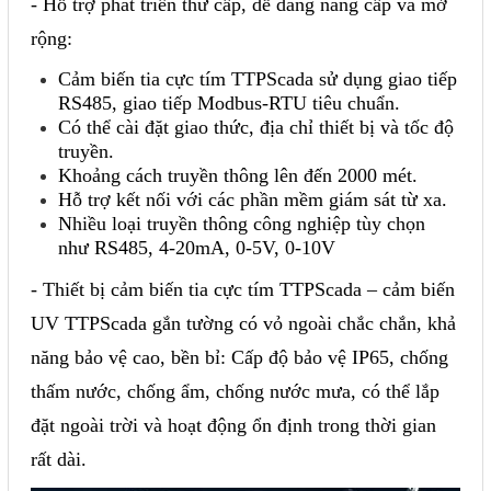
- Hỗ trợ phát triển thứ cấp, dễ dàng nâng cấp và mở
Liên hệ
rộng:
Cảm biến tia cực tím TTPScada sử dụng giao tiếp
Đóng
RS485, giao tiếp Modbus-RTU tiêu chuẩn.
Có thể cài đặt giao thức, địa chỉ thiết bị và tốc độ
truyền.
TRÊN MẠNG XÃ HỘI
Khoảng cách truyền thông lên đến 2000 mét.
Hỗ trợ kết nối với các phần mềm giám sát từ xa.
Facebook
Nhiều loại truyền thông công nghiệp tùy chọn
như RS485, 4-20mA, 0-5V, 0-10V
Google
- Thiết bị cảm biến tia cực tím TTPScada – cảm biến
Twitter
UV TTPScada gắn tường có vỏ ngoài chắc chắn, khả
năng bảo vệ cao, bền bỉ: Cấp độ bảo vệ IP65, chống
thấm nước, chống ẩm, chống nước mưa, có thể lắp
Gọi cho chúng tôi
đặt ngoài trời và hoạt động ổn định trong thời gian
rất dài.
Nhắn tin