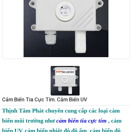
Giải pháp quản lý bằng mã
vạch
Bảng LED điện tử
Bảng điện tử năng suất
Bảng Led hiển thị nhiệt độ
độ ẩm
Đồng hồ thời gian thực
Máy dò kim loại
Màn hình cảm ứng HMI
Cảm Biến Tia Cực Tím. Cảm Biến UV
PLC - Bộ lập trình PLC
Thịnh Tâm Phát chuyên cung cấp các loại cảm
Biến tần
biến môi trường như
cảm biến tia cực tím
, cảm
Máy tính công nghiệp
biến UV, cảm biến nhiệt độ độ ẩm, cảm biến độ