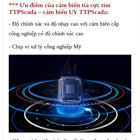
*** Ưu điểm của cảm biến tia cực tím
Sửa motor - Quấn motor
TTPScada – cảm biến UV TTPScada:
Sửa Cân Điện Tử
- Độ chính xác và độ nhạy cao với cảm biến cấp
Lập trình PLC
công nghiệp có độ chính xác cao
Lập trình màn hình HMI
- Chip vi xử lý công nghiệp Mỹ
Lập trình hệ thống Scada
Lập trình hệ thống Servo
Crack password PLC
Crack password HMI
Lấy Chương Trình HMI
Thông tin hữu ích
Hình ảnh sửa chữa