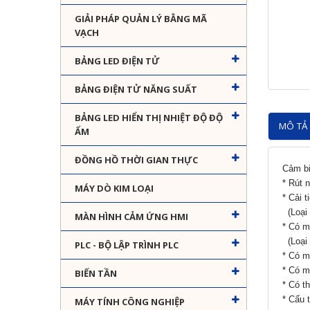
GIẢI PHÁP QUẢN LÝ BẰNG MÃ
VẠCH
BẢNG LED ĐIỆN TỬ
BẢNG ĐIỆN TỬ NĂNG SUẤT
BẢNG LED HIỂN THỊ NHIỆT ĐỘ ĐỘ
MÔ TẢ 
ẨM
ĐỒNG HỒ THỜI GIAN THỰC
Cảm bi
* Rút n
MÁY DÒ KIM LOẠI
* Cải t
(Loại 
MÀN HÌNH CẢM ỨNG HMI
* Có m
(Loại 
PLC - BỘ LẬP TRÌNH PLC
* Có m
* Có m
BIẾN TẦN
* Có t
* Cấu 
MÁY TÍNH CÔNG NGHIỆP