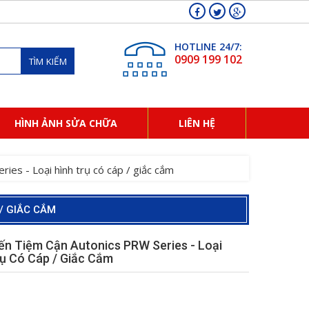
HOTLINE 24/7:
0909 199 102
TÌM KIẾM
HÌNH ẢNH SỬA CHỮA
LIÊN HỆ
ies - Loại hình trụ có cáp / giắc cắm
/ GIẮC CẮM
ến Tiệm Cận Autonics PRW Series - Loại
rụ Có Cáp / Giắc Cắm