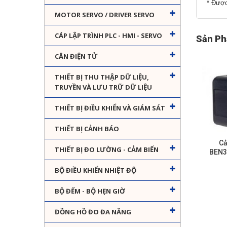
* Được
MOTOR SERVO / DRIVER SERVO
CÁP LẬP TRÌNH PLC - HMI - SERVO
Sản Ph
CÂN ĐIỆN TỬ
THIẾT BỊ THU THẬP DỮ LIỆU,
TRUYỀN VÀ LƯU TRỮ DỮ LIỆU
THIẾT BỊ ĐIỀU KHIỂN VÀ GIÁM SÁT
THIẾT BỊ CẢNH BÁO
Cả
THIẾT BỊ ĐO LƯỜNG - CẢM BIẾN
BEN3
BỘ ĐIỀU KHIỂN NHIỆT ĐỘ
BỘ ĐẾM - BỘ HẸN GIỜ
ĐỒNG HỒ ĐO ĐA NĂNG