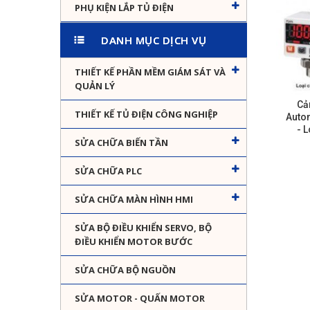
PHỤ KIỆN LẮP TỦ ĐIỆN
DANH MỤC DỊCH VỤ
THIẾT KẾ PHẦN MỀM GIÁM SÁT VÀ
QUẢN LÝ
Cả
THIẾT KẾ TỦ ĐIỆN CÔNG NGHIỆP
Auto
- 
SỬA CHỮA BIẾN TẦN
SỬA CHỮA PLC
SỬA CHỮA MÀN HÌNH HMI
SỬA BỘ ĐIỀU KHIỂN SERVO, BỘ
ĐIỀU KHIỂN MOTOR BƯỚC
SỬA CHỮA BỘ NGUỒN
SỬA MOTOR - QUẤN MOTOR