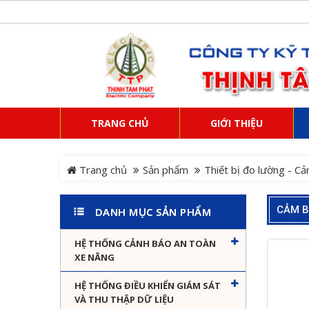
TRANG CHỦ
GIỚI THIỆU
Trang chủ
Sản phẩm
Thiết bị đo lường - Cả
CẢM B
DANH MỤC SẢN PHẨM
HỆ THỐNG CẢNH BÁO AN TOÀN
XE NÂNG
HỆ THỐNG ĐIỀU KHIỂN GIÁM SÁT
VÀ THU THẬP DỮ LIỆU