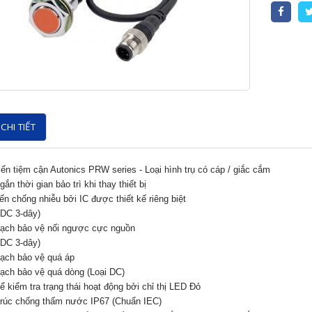
CHI TIẾT
ến tiệm cận Autonics PRW series - Loại hình trụ có cáp / giắc cắm
gắn thời gian bảo trì khi thay thiết bị
iến chống nhiễu bởi IC được thiết kế riêng biệt
DC 3-dây)
ạch bảo vệ nối ngược cực nguồn
DC 3-dây)
ạch bảo vệ quá áp
ạch bảo vệ quá dòng (Loại DC)
hể kiểm tra trạng thái hoạt động bởi chỉ thị LED Đỏ
trúc chống thấm nước IP67 (Chuẩn IEC)