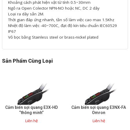
Khoảng cách phát hiện vật từ tính 0.5~30mm
Phụ kiện lắp tủ điện
Ngỏ ra Open Colector NPN-NO hoặc NC, DC 2 dây
Loại ra dây sẳn 2M.
Giới thiệu
Thời gian đáp ứng nhanh, tần số làm việc cao max 1.5Khz
Nhiệt độ làm việc -40~700C, đạt độ kín tiêu chuẩn IEC60529
IP67
Dịch vụ
Vỏ bọc bằng Stainless steel or brass-nickel plated
Thiết kế phần mềm giám sát
và quản lý
Sản Phẩm Cùng Loại
Thiết kế tủ điện công nghiệp
Sửa chữa biến tần
Sửa chữa PLC
Sửa chữa màn hình HMI
Cảm biến sợi quang E3X-HD
Cảm biến sợi quang E3NX-FA
Sửa Bộ điều khiển Servo, Bộ
“thông minh”
Omron
điều khiển motor bước
Liên hệ
Liên hệ
Sửa chữa bộ nguồn