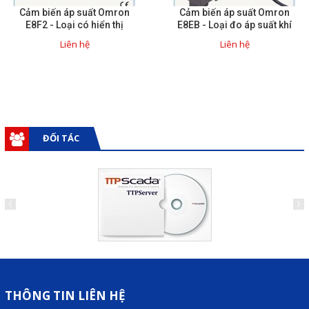
Cảm biến áp suất Omron
Cảm biến áp suất Omron
Liên hệ
E8F2 - Loại có hiển thị
E8EB - Loại đo áp suất khí
Liên hệ
Liên hệ
Đóng
TRÊN MẠNG XÃ HỘI
Facebook
ĐỐI TÁC
Google
Twitter
Gọi cho chúng tôi
THÔNG TIN LIÊN HỆ
Nhắn tin