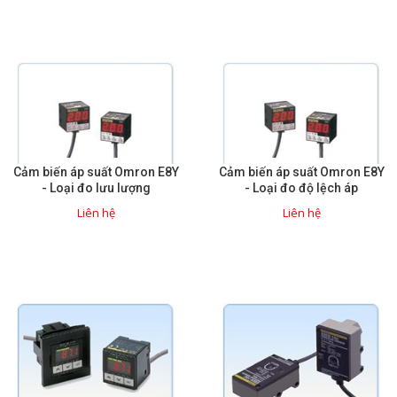
Sửa motor - Quấn motor
Sửa Cân Điện Tử
Lập trình PLC
Lập trình màn hình HMI
Lập trình hệ thống Scada
Cảm biến áp suất Omron E8Y
Cảm biến áp suất Omron E8Y
Lập trình hệ thống Servo
- Loại đo lưu lượng
- Loại đo độ lệch áp
Crack password PLC
Liên hệ
Liên hệ
Crack password HMI
Lấy Chương Trình HMI
Thông tin hữu ích
Hình ảnh sửa chữa