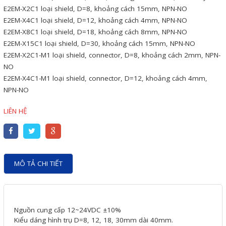
Motor Servo / Driver Servo
E2EM-X2C1 loại shield, D=8, khoảng cách 15mm, NPN-NO
E2EM-X4C1 loại shield, D=12, khoảng cách 4mm, NPN-NO
Cáp lập trình PLC - HMI -
E2EM-X8C1 loại shield, D=18, khoảng cách 8mm, NPN-NO
Servo
E2EM-X15C1 loại shield, D=30, khoảng cách 15mm, NPN-NO
E2EM-X2C1-M1 loại shield, connector, D=8, khoảng cách 2mm, NPN-
Cân Điện Tử
NO
Thiết bị thu thập dữ liệu,
E2EM-X4C1-M1 loại shield, connector, D=12, khoảng cách 4mm,
NPN-NO
truyền và lưu trữ dữ liệu
Thiết bị điều khiển và giám
LIÊN HỆ
sát
Thiết bị cảnh báo
Thiết bị đo lường - Cảm biến
MÔ TẢ CHI TIẾT
Bộ điều khiển nhiệt độ
Bộ đếm - Bộ hẹn giờ
Nguồn cung cấp 12~24VDC ±10%
Đồng hồ đo đa năng
Kiểu dáng hình trụ D=8, 12, 18, 30mm dài 40mm.