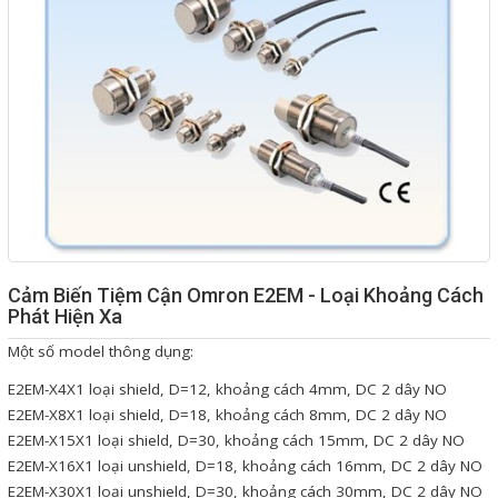
Giải pháp quản lý bằng mã
vạch
Bảng LED điện tử
Bảng điện tử năng suất
Bảng Led hiển thị nhiệt độ
độ ẩm
Đồng hồ thời gian thực
Cảm Biến Tiệm Cận Omron E2EM - Loại Khoảng Cách
Máy dò kim loại
Phát Hiện Xa
Màn hình cảm ứng HMI
Một số model thông dụng:
PLC - Bộ lập trình PLC
E2EM-X4X1 loại shield, D=12, khoảng cách 4mm, DC 2 dây NO
E2EM-X8X1 loại shield, D=18, khoảng cách 8mm, DC 2 dây NO
Biến tần
E2EM-X15X1 loại shield, D=30, khoảng cách 15mm, DC 2 dây NO
Máy tính công nghiệp
E2EM-X16X1 loại unshield, D=18, khoảng cách 16mm, DC 2 dây NO
E2EM-X30X1 loại unshield, D=30, khoảng cách 30mm, DC 2 dây NO