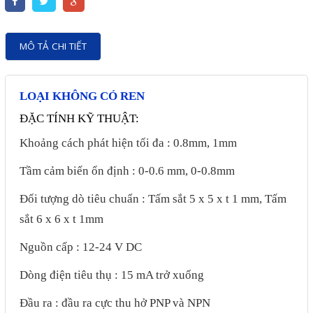
Motor Servo / Driver Servo
Cáp lập trình PLC - HMI -
MÔ TẢ CHI TIẾT
Servo
Cân Điện Tử
LOẠI KHÔNG CÓ REN
Thiết bị thu thập dữ liệu,
ĐẶC TÍNH KỸ THUẬT:
truyền và lưu trữ dữ liệu
Khoảng cách phát hiện tối đa : 0.8mm, 1mm
Thiết bị điều khiển và giám
Tầm cảm biến ổn định : 0-0.6 mm, 0-0.8mm
sát
Đối tượng dò tiêu chuẩn : Tấm sắt 5 x 5 x t 1 mm, Tấm
Thiết bị cảnh báo
sắt 6 x 6 x t 1mm
Thiết bị đo lường - Cảm biến
Nguồn cấp : 12-24 V DC
Bộ điều khiển nhiệt độ
Bộ đếm - Bộ hẹn giờ
Dòng điện tiêu thụ : 15 mA trở xuống
Đồng hồ đo đa năng
Đầu ra : đầu ra cực thu hở PNP và NPN