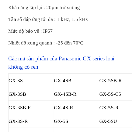
Phụ kiện lắp tủ điện
Khả năng lặp lại : 20µm trở xuống
Tần số đáp ứng tối đa : 1 kHz, 1.5 kHz
Giới thiệu
Mức độ bảo vệ : IP67
Dịch vụ
o
Nhiệt độ xung quanh : -25 đến 70
C
Thiết kế phần mềm giám sát
Các mã sản phẩm của Panasonic GX series loại
và quản lý
không có ren
Thiết kế tủ điện công nghiệp
Sửa chữa biến tần
GX-3S
GX-4SB
GX-5SB-R
Sửa chữa PLC
GX-3SB
GX-4SB-R
GX-5S-C5
Sửa chữa màn hình HMI
GX-3SB-R
GX-4S-R
GX-5S-R
Sửa Bộ điều khiển Servo, Bộ
điều khiển motor bước
GX-3S-R
GX-5S
GX-5SU
Sửa chữa bộ nguồn