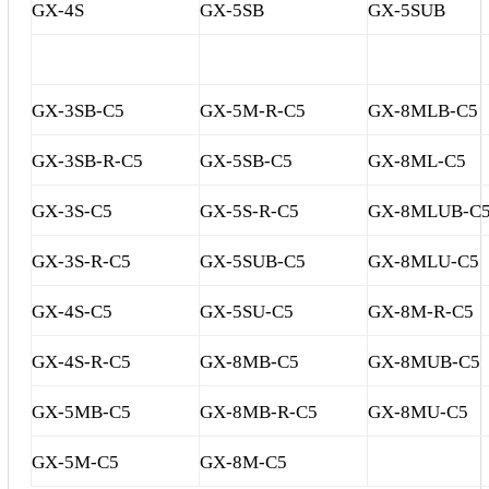
GX-4S
GX-5SB
GX-5SUB
Sửa motor - Quấn motor
Sửa Cân Điện Tử
Lập trình PLC
GX-3SB-C5
GX-5M-R-C5
GX-8MLB-C5
Lập trình màn hình HMI
GX-3SB-R-C5
GX-5SB-C5
GX-8ML-C5
Lập trình hệ thống Scada
GX-3S-C5
GX-5S-R-C5
GX-8MLUB-C
Lập trình hệ thống Servo
GX-3S-R-C5
Crack password PLC
GX-5SUB-C5
GX-8MLU-C5
Crack password HMI
GX-4S-C5
GX-5SU-C5
GX-8M-R-C5
Lấy Chương Trình HMI
GX-4S-R-C5
GX-8MB-C5
GX-8MUB-C5
Thông tin hữu ích
GX-5MB-C5
GX-8MB-R-C5
GX-8MU-C5
Hình ảnh sửa chữa
GX-5M-C5
GX-8M-C5