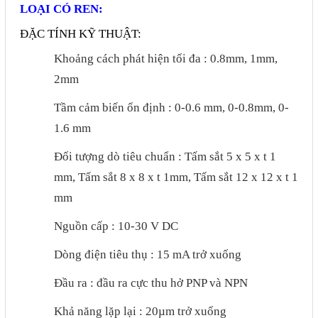
LOẠI CÓ REN:
Liên hệ
ĐẶC TÍNH KỸ THUẬT:
Đóng
Khoảng cách phát hiện tối đa : 0.8mm, 1mm,
2mm
TRÊN MẠNG XÃ HỘI
Tầm cảm biến ổn định : 0-0.6 mm, 0-0.8mm, 0-
1.6 mm
Facebook
Đối tượng dò tiêu chuẩn : Tấm sắt 5 x 5 x t 1
Google
mm, Tấm sắt 8 x 8 x t 1mm, Tấm sắt 12 x 12 x t 1
mm
Twitter
Nguồn cấp : 10-30 V DC
Dòng điện tiêu thụ : 15 mA trở xuống
Gọi cho chúng tôi
Đầu ra : đầu ra cực thu hở PNP và NPN
Nhắn tin
Khả năng lặp lại : 20µm trở xuống