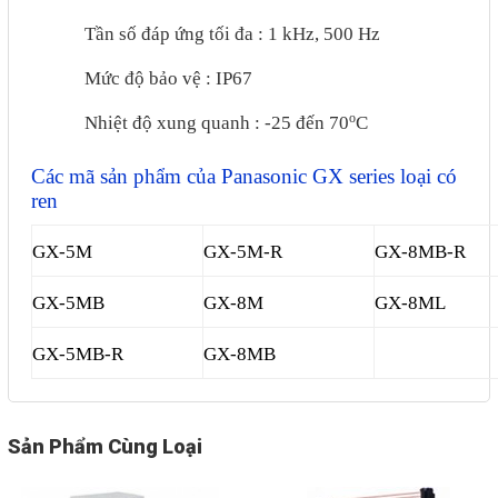
Tần số đáp ứng tối đa : 1 kHz, 500 Hz
Mail
Mức độ bảo vệ : IP67
o
COPYRIGHT 2018. ALL RIGHTS RESERVED
Nhiệt độ xung quanh : -25 đến 70
C
Các mã sản phẩm của Panasonic GX series loại có
ren
GX-5M
GX-5M-R
GX-8MB-R
GX-5MB
GX-8M
GX-8ML
GX-5MB-R
GX-8MB
Sản Phẩm Cùng Loại