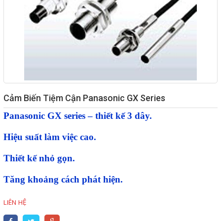
Giải pháp quản lý bằng mã
vạch
Bảng LED điện tử
Bảng điện tử năng suất
Bảng Led hiển thị nhiệt độ
Cảm Biến Tiệm Cận Panasonic GX Series
độ ẩm
Panasonic GX series – thiết kế 3 dây.
Đồng hồ thời gian thực
Hiệu suất làm việc cao.
Máy dò kim loại
Màn hình cảm ứng HMI
Thiết kế nhỏ gọn.
PLC - Bộ lập trình PLC
Tăng khoảng cách phát hiện.
Biến tần
LIÊN HỆ
Máy tính công nghiệp