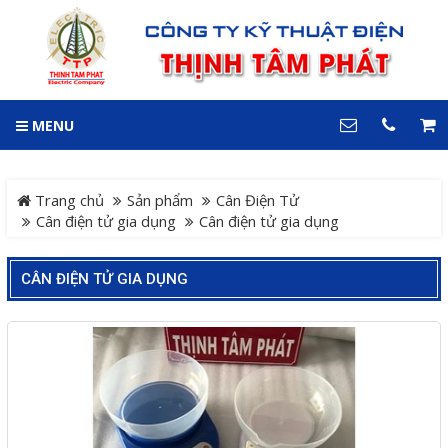
GIỎ HÀNG
0
MENU
DANH MỤC
LIÊN HỆ
Trang chủ
Hotline
Trang chủ
Sản phẩm
Cân Điện Tử
0909 199 102
Cân điện tử gia dụng
Cân điện tử gia dụng
Dự án
Địa chỉ
CÂN ĐIỆN TỬ GIA DỤNG
Sản phẩm
64 đường 24, KDC Hiệp
Thành 3, P. Hiệp Thành, TP.
Thủ Dầu Một, Tỉnh Bình
Hệ Thống Cảnh Báo An
Dương
Điện thoại
Toàn Xe Nâng
0909 199 102
Hệ thống điều khiển giám
COPYRIGHT 2018. ALL RIGHTS RESERVED
sát và thu thập dữ liệu