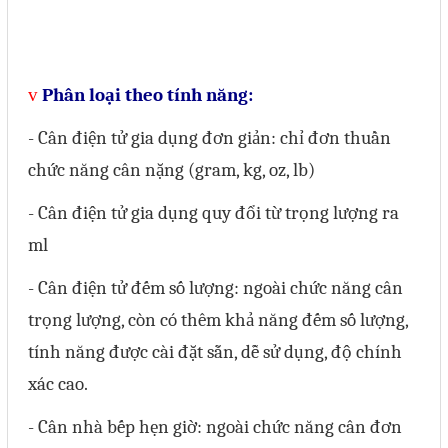
Liên hệ
Đóng
v
Phân loại theo tính năng:
- Cân điện tử gia dụng đơn giản: chỉ đơn thuần
TRÊN MẠNG XÃ HỘI
chức năng cân nặng (gram, kg, oz, lb)
Facebook
- Cân điện tử gia dụng quy đổi từ trọng lượng ra
Google
ml
- Cân điện tử đếm số lượng: ngoài chức năng cân
Twitter
trọng lượng, còn có thêm khả năng đếm số lượng,
tính năng được cài đặt sẵn, dễ sử dụng, độ chính
Gọi cho chúng tôi
xác cao.
- Cân nhà bếp hẹn giờ: ngoài chức năng cân đơn
Nhắn tin