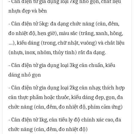
- Cân điện tử gia dụng loại 7kg nhỏ gọn, chất liệu
Sửa motor - Quấn motor
nhựa đẹp và bền
Sửa Cân Điện Tử
- Cân điện tử 5kg: đa dạng chức năng (cân, đếm,
Lập trình PLC
đo nhiệt độ, hẹn giờ), màu sắc (trắng, xanh, hồng,
Lập trình màn hình HMI
…), kiểu dáng (trong, chữ nhật, vuông) và chất liệu
Lập trình hệ thống Scada
(nhựa, inox, nhôm, thủy tinh) rất đa dạng.
Lập trình hệ thống Servo
- Cân điện tử gia dụng loại 3kg cân chuẩn, kiểu
Crack password PLC
dáng nhỏ gọn
Crack password HMI
- Cân điện tử gia dụng loại 2kg cân nhạy, thích hợp
Lấy Chương Trình HMI
cân thực phẩm hoặc thuốc, kiểu dáng đẹp, gọn, đa
chức năng (cân, đếm, đo nhiệt độ, phím cảm ứng)
Thông tin hữu ích
- Cân điện tử 1kg, cân tiểu ly độ chính xác cao, đa
Hình ảnh sửa chữa
chức năng (cân, đếm, đo nhiệt độ)