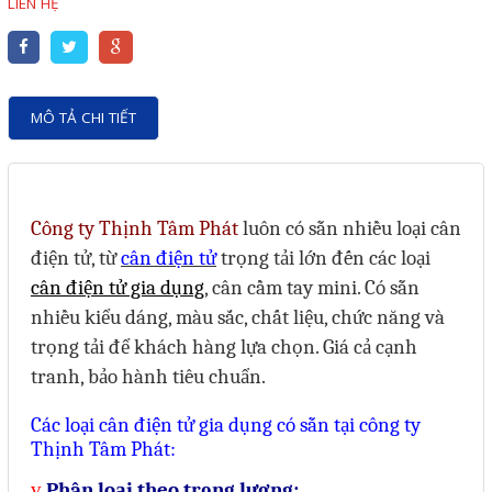
LIÊN HỆ
Motor Servo / Driver Servo
Cáp lập trình PLC - HMI -
Servo
MÔ TẢ CHI TIẾT
Cân Điện Tử
Thiết bị thu thập dữ liệu,
truyền và lưu trữ dữ liệu
Công ty Thịnh Tâm Phát
luôn có sẵn nhiều loại cân
Thiết bị điều khiển và giám
điện tử, từ
cân điện tử
trọng tải lớn đến các loại
sát
cân điện tử gia dụng
, cân cầm tay mini. Có sẵn
Thiết bị cảnh báo
nhiều kiểu dáng, màu sắc, chất liệu, chức năng và
trọng tải để khách hàng lựa chọn. Giá cả cạnh
Thiết bị đo lường - Cảm biến
tranh, bảo hành tiêu chuẩn.
Bộ điều khiển nhiệt độ
Các loại cân điện tử gia dụng có sẵn tại công ty
Bộ đếm - Bộ hẹn giờ
Thịnh Tâm Phát:
Đồng hồ đo đa năng
v
Phân loại theo trọng lượng: