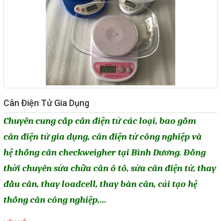
Giải pháp quản lý bằng mã
vạch
Bảng LED điện tử
Bảng điện tử năng suất
Bảng Led hiển thị nhiệt độ
Cân Điện Tử Gia Dụng
độ ẩm
Chuyên cung cấp cân điện tử các loại, bao gồm
Đồng hồ thời gian thực
cân điện tử gia dụng
, cân điện tử công nghiệp và
Máy dò kim loại
hệ thống cân checkweigher
tại Bình Dương. Đồng
Màn hình cảm ứng HMI
thời chuyên sửa chữa cân ô tô,
sửa cân điện tử
, thay
PLC - Bộ lập trình PLC
đầu cân, thay loadcell, thay bàn cân, cải tạo hệ
Biến tần
thống cân công nghiệp,…
Máy tính công nghiệp