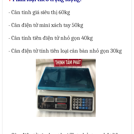
Phụ kiện lắp tủ điện
- Cân tính giá siêu thị 60kg
Giới thiệu
- Cân điện tử mini xách tay 50kg
Dịch vụ
- Cân tính tiền điện tử nhỏ gọn 40kg
Thiết kế phần mềm giám sát
- Cân điện tử tính tiền loại cân bàn nhỏ gọn 30kg
và quản lý
Thiết kế tủ điện công nghiệp
Sửa chữa biến tần
Sửa chữa PLC
Sửa chữa màn hình HMI
Sửa Bộ điều khiển Servo, Bộ
điều khiển motor bước
Sửa chữa bộ nguồn