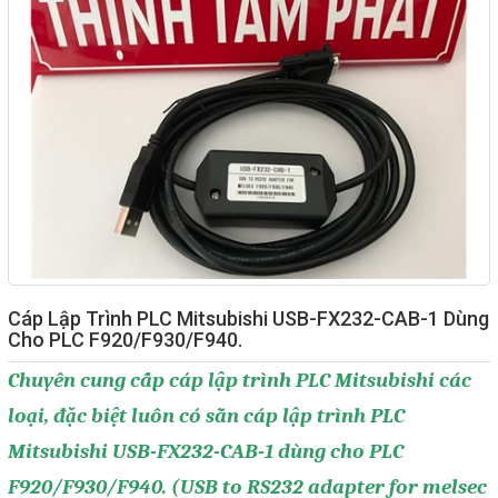
Giải pháp quản lý bằng mã
vạch
Bảng LED điện tử
Bảng điện tử năng suất
Bảng Led hiển thị nhiệt độ
độ ẩm
Đồng hồ thời gian thực
Máy dò kim loại
Cáp Lập Trình PLC Mitsubishi USB-FX232-CAB-1 Dùng
Cho PLC F920/F930/F940.
Màn hình cảm ứng HMI
Chuyên cung cấp cáp lập trình PLC Mitsubishi các
PLC - Bộ lập trình PLC
loại, đặc biệt luôn có sẵn
cáp lập trình PLC
Biến tần
Mitsubishi USB-FX232-CAB-1 dùng cho PLC
Máy tính công nghiệp
F920/F930/F940. (USB to RS232 adapter for melsec