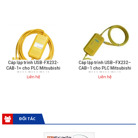
Cáp lập trình USB-FX232-
Cáp lập trình USB–FX232–
CAB-1+ cho PLC Mitsubishi
CAB–1 cho PLC Mitsubishi
F920/F930/F940
F920/F930/F940
Liên hệ
Liên hệ
ĐỐI TÁC