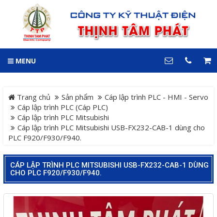
GIỎ HÀNG
0
MENU
DANH MỤC
LIÊN HỆ
Trang chủ
Hotline
Trang chủ
Sản phẩm
Cáp lập trình PLC - HMI - Servo
0909 199 102
Cáp lập trình PLC (Cáp PLC)
Cáp lập trình PLC Mitsubishi
Dự án
Cáp lập trình PLC Mitsubishi USB-FX232-CAB-1 dùng cho
Địa chỉ
PLC F920/F930/F940.
Sản phẩm
64 đường 24, KDC Hiệp
Thành 3, P. Hiệp Thành, TP.
Thủ Dầu Một, Tỉnh Bình
CÁP LẬP TRÌNH PLC MITSUBISHI USB-FX232-CAB-1 DÙNG
Hệ Thống Cảnh Báo An
Dương
CHO PLC F920/F930/F940.
Điện thoại
Toàn Xe Nâng
0909 199 102
Hệ thống điều khiển giám
COPYRIGHT 2018. ALL RIGHTS RESERVED
sát và thu thập dữ liệu