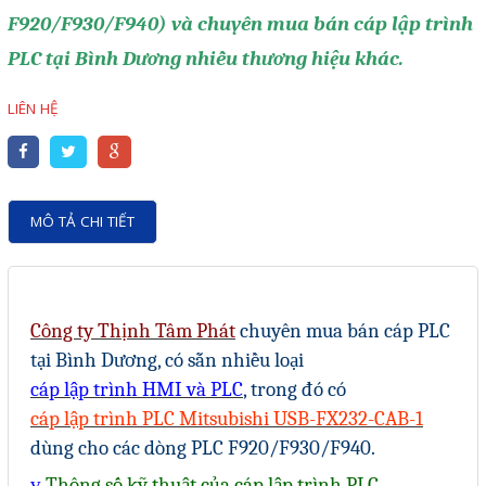
Motor Servo / Driver Servo
F920/F930/F940) và chuyên mua bán cáp lập trình
Cáp lập trình PLC - HMI -
PLC tại Bình Dương nhiều thương hiệu khác.
Servo
LIÊN HỆ
Cân Điện Tử
Thiết bị thu thập dữ liệu,
truyền và lưu trữ dữ liệu
MÔ TẢ CHI TIẾT
Thiết bị điều khiển và giám
sát
Thiết bị cảnh báo
Công ty Thịnh Tâm Phát
chuyên mua bán cáp PLC
Thiết bị đo lường - Cảm biến
tại Bình Dương, có sẵn nhiều loại
Bộ điều khiển nhiệt độ
cáp lập trình HMI
và PLC
, trong đó có
cáp lập trình PLC Mitsubishi
USB-FX232-CAB-1
Bộ đếm - Bộ hẹn giờ
dùng cho các dòng PLC F920/F930/F940.
Đồng hồ đo đa năng
v
Thông số kỹ thuật của cáp lập trình
PLC