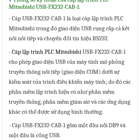
Phụ kiện lắp tủ điện
Mitsubishi USB-FX232-CAB-1:
- Cáp USB-FX232-CAB-1 là loại cáp lập trình PLC
Giới thiệu
Mitsubishi trong đó giao diện USB cung cấp cả kết
Dịch vụ
nối nối tiếp và chuyển đổi tín hiệu RS232.
Thiết kế phần mềm giám sát
-
Cáp lập trình PLC Mitsubishi
USB-FX232-CAB-1
cho phép giao diện USB của máy tính mô phỏng
và quản lý
truyền thông nối tiếp (giao diện COM) dưới sự
Thiết kế tủ điện công nghiệp
kiểm soát của trình điều khiển máy tính; do đó các
Sửa chữa biến tần
phần mềm lập trình hiện có như phần mềm
Sửa chữa PLC
truyền thông, phần mềm giám sát và các ứng dụng
Sửa chữa màn hình HMI
khác có thể được sử dụng bình thường.
Sửa Bộ điều khiển Servo, Bộ
- Cáp USB-FX232-CAB-1 gồm một đầu nối DB9 và
điều khiển motor bước
một đầu là cổng USB.
Sửa chữa bộ nguồn