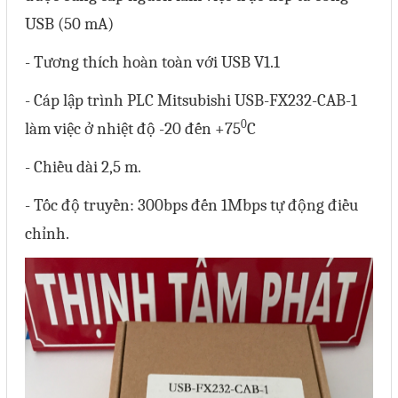
Liên hệ
USB (50 mA)
- Tương thích hoàn toàn với USB V1.1
Đóng
- Cáp lập trình PLC Mitsubishi USB-FX232-CAB-1
TRÊN MẠNG XÃ HỘI
0
làm việc ở nhiệt độ -20 đến +75
C
- Chiều dài 2,5 m.
Facebook
- Tốc độ truyền: 300bps đến 1Mbps tự động điều
Google
chỉnh.
Twitter
Gọi cho chúng tôi
Nhắn tin