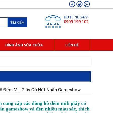
HOTLINE 24/7:
0909 199 102
TÌM KIẾM
HÌNH ẢNH SỬA CHỮA
LIÊN HỆ
ồ Đếm Mili Giây Có Nút Nhấn Gameshow
 cung cấp các đồng hồ đếm mili giây có
ấn gameshow và đèn nhiều màu sắc, thích