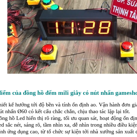
iểm của đồng hồ đếm mili giây có nút nhấn gamesh
iết kế hướng tới độ bền và tính ổn định ao. Vận hành đơn giản
t nhấn Ø60 có kết cấu chắc chắn, chịu thao tác lặp lại tốt.
ng hồ Led hiển thị rõ ràng, tối ưu quan sát, hoạt động ổn đị
d sắc nét, sáng rõ, tầm nhìn xa, dễ nhìn trong nhiều điều kiệ
ính ứng dụng cao, từ tổ chức sự kiện tới nhà xưởng sản xuất