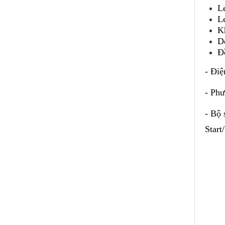
L
L
K
Dễ
Đ
- Điệ
- Phư
- Bộ 
Start