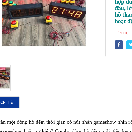
hợp dù
đấu, l
hồ tha
hoạt đ
LIÊN HỆ
CHI TIẾT
ần một đồng hồ đếm thời gian có nút nhấn gameshow nhìn rõ
h gameshow hoặc sự kiện? Combo đồng hồ đếm mili giây kè