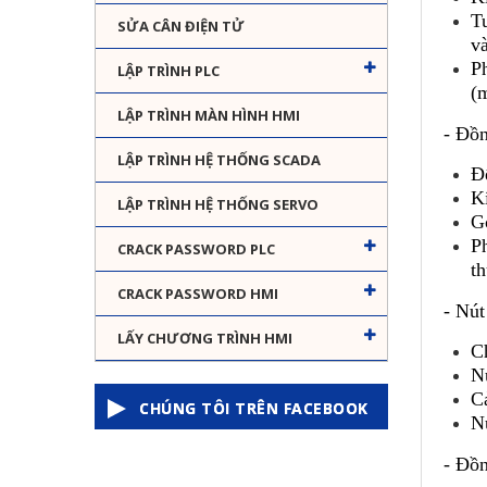
Tu
SỬA CÂN ĐIỆN TỬ
và
Ph
LẬP TRÌNH PLC
(m
LẬP TRÌNH MÀN HÌNH HMI
- Đồn
LẬP TRÌNH HỆ THỐNG SCADA
Đ
K
LẬP TRÌNH HỆ THỐNG SERVO
Gọ
P
CRACK PASSWORD PLC
th
CRACK PASSWORD HMI
- Nút
LẤY CHƯƠNG TRÌNH HMI
C
N
Cả
CHÚNG TÔI TRÊN FACEBOOK
N
- Đồn