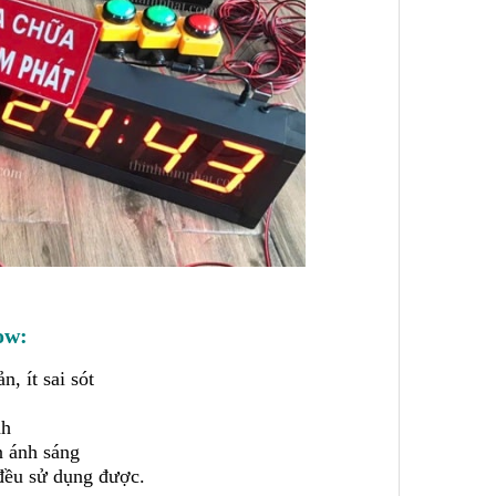
ow:
, ít sai sót
nh
n ánh sáng
 đều sử dụng được.