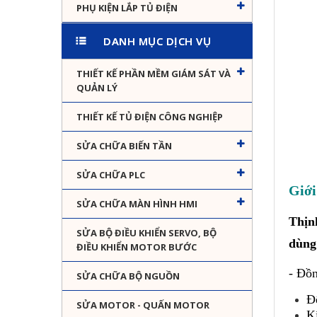
PHỤ KIỆN LẮP TỦ ĐIỆN
DANH MỤC DỊCH VỤ
THIẾT KẾ PHẦN MỀM GIÁM SÁT VÀ
QUẢN LÝ
THIẾT KẾ TỦ ĐIỆN CÔNG NGHIỆP
SỬA CHỮA BIẾN TẦN
SỬA CHỮA PLC
Giới
SỬA CHỮA MÀN HÌNH HMI
Thịn
SỬA BỘ ĐIỀU KHIỂN SERVO, BỘ
dùng 
ĐIỀU KHIỂN MOTOR BƯỚC
- Đồn
SỬA CHỮA BỘ NGUỒN
Đ
SỬA MOTOR - QUẤN MOTOR
K