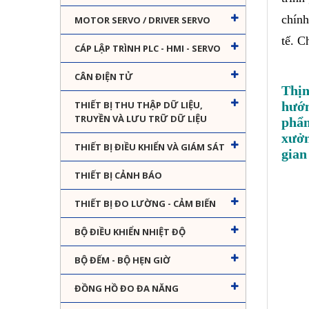
chính
MOTOR SERVO / DRIVER SERVO
tế. C
CÁP LẬP TRÌNH PLC - HMI - SERVO
CÂN ĐIỆN TỬ
Thịn
hướn
THIẾT BỊ THU THẬP DỮ LIỆU,
TRUYỀN VÀ LƯU TRỮ DỮ LIỆU
phẩm
xưởn
THIẾT BỊ ĐIỀU KHIỂN VÀ GIÁM SÁT
gian
THIẾT BỊ CẢNH BÁO
THIẾT BỊ ĐO LƯỜNG - CẢM BIẾN
BỘ ĐIỀU KHIỂN NHIỆT ĐỘ
BỘ ĐẾM - BỘ HẸN GIỜ
ĐỒNG HỒ ĐO ĐA NĂNG