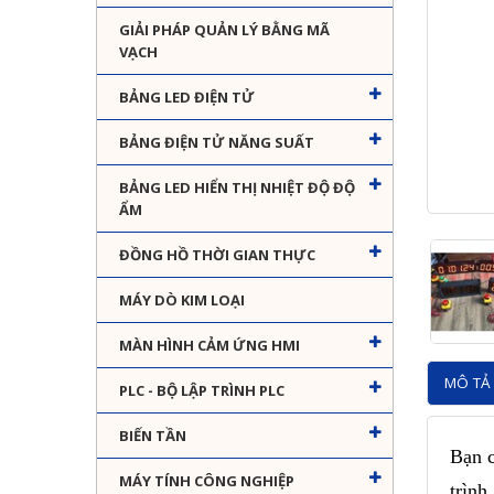
GIẢI PHÁP QUẢN LÝ BẰNG MÃ
VẠCH
BẢNG LED ĐIỆN TỬ
BẢNG ĐIỆN TỬ NĂNG SUẤT
BẢNG LED HIỂN THỊ NHIỆT ĐỘ ĐỘ
ẨM
ĐỒNG HỒ THỜI GIAN THỰC
MÁY DÒ KIM LOẠI
MÀN HÌNH CẢM ỨNG HMI
MÔ TẢ 
PLC - BỘ LẬP TRÌNH PLC
BIẾN TẦN
Bạn c
MÁY TÍNH CÔNG NGHIỆP
trìn