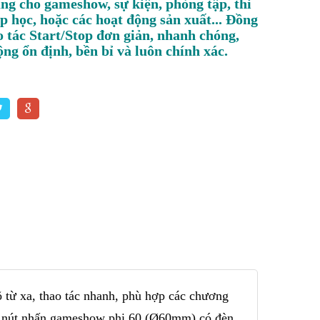
ng cho gameshow, sự kiện, phòng tập, thi
ớp học, hoặc các hoạt động sản xuất... Đồng
o tác Start/Stop đơn giản, nhanh chóng,
ộng ổn định, bền bỉ và luôn chính xác.
 từ xa, thao tác nhanh, phù hợp các chương
m nút nhấn gameshow phi 60 (Ø60mm) có đèn