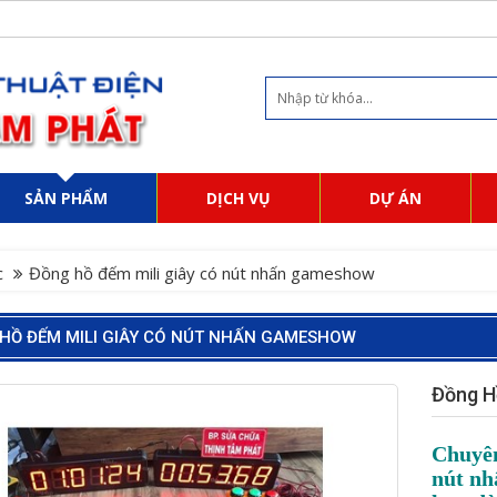
SẢN PHẨM
DỊCH VỤ
DỰ ÁN
c
Đồng hồ đếm mili giây có nút nhấn gameshow
HỒ ĐẾM MILI GIÂY CÓ NÚT NHẤN GAMESHOW
Đồng H
Chuyên
nút nh