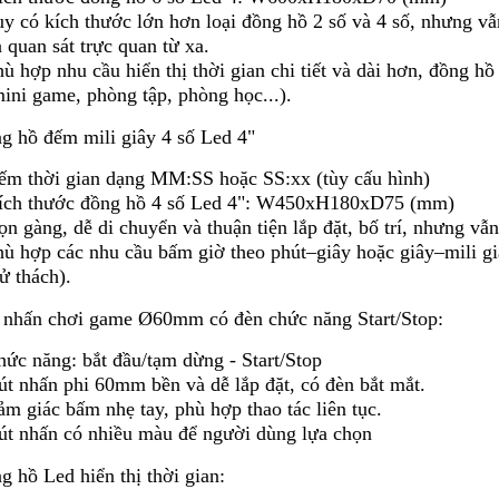
y có kích thước lớn hơn loại đồng hồ 2 số và 4 số, nhưng vẫn
 quan sát trực quan từ xa.
ù hợp nhu cầu hiển thị thời gian chi tiết và dài hơn, đồng 
ini game, phòng tập, phòng học...).
g hồ đếm mili giây 4 số Led 4"
ếm thời gian dạng MM:SS hoặc SS:xx (tùy cấu hình)
ích thước đồng hồ 4 số Led 4": W450xH180xD75 (mm)
n gàng, dễ di chuyển và thuận tiện lắp đặt, bố trí, nhưng vẫn
hù hợp các nhu cầu bấm giờ theo phút–giây hoặc giây–mili gi
ử thách).
 nhấn chơi game Ø60mm có đèn chức năng Start/Stop:
hức năng: bắt đầu/tạm dừng - Start/Stop
út nhấn phi 60mm bền và dễ lắp đặt, có đèn bắt mắt.
m giác bấm nhẹ tay, phù hợp thao tác liên tục.
út nhấn có nhiều màu để người dùng lựa chọn
g hồ Led hiển thị thời gian: