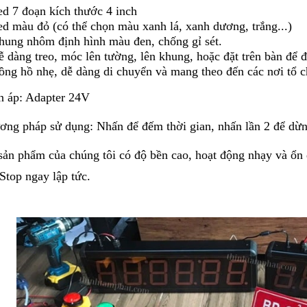
ed 7 đoạn kích thước 4 inch
ed màu đỏ (có thể chọn màu xanh lá, xanh dương, trắng...)
hung nhôm định hình màu đen, chống gỉ sét.
 dàng treo, móc lên tường, lên khung, hoặc đặt trên bàn để đ
ồng hồ nhẹ, dễ dàng di chuyển và mang theo đến các nơi tổ c
n áp: Adapter 24V
ơng pháp sử dụng: Nhấn để đếm thời gian, nhấn lần 2 để dừ
sản phẩm của chúng tôi có độ bền cao, hoạt động nhạy và ổn 
/Stop ngay lập tức.