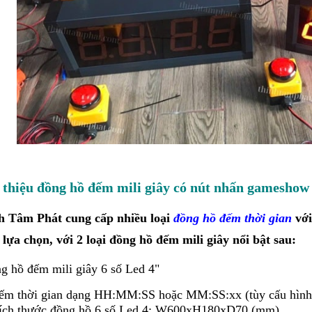
 thiệu đồng hồ đếm mili giây có nút nhấn gameshow
h Tâm Phát cung cấp nhiều loại
đồng hồ đếm thời gian
với
lựa chọn, với 2 loại đồng hồ đếm mili giây nổi bật sau:
g hồ đếm mili giây 6 số Led 4"
ếm thời gian dạng HH:MM:SS hoặc MM:SS:xx (tùy cấu hình
ích thước đồng hồ 6 số Led 4: W600xH180xD70 (mm)