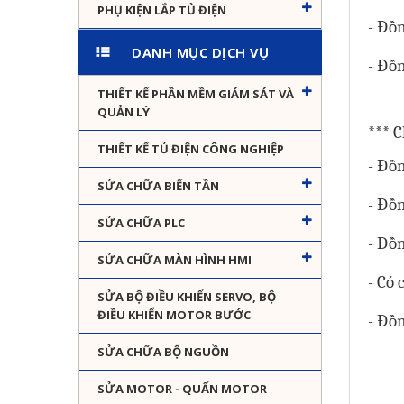
PHỤ KIỆN LẮP TỦ ĐIỆN
- Đồ
DANH MỤC DỊCH VỤ
- Đồ
THIẾT KẾ PHẦN MỀM GIÁM SÁT VÀ
QUẢN LÝ
*** 
THIẾT KẾ TỦ ĐIỆN CÔNG NGHIỆP
- Đồ
SỬA CHỮA BIẾN TẦN
- Đồ
SỬA CHỮA PLC
- Đồ
SỬA CHỮA MÀN HÌNH HMI
- Có 
SỬA BỘ ĐIỀU KHIỂN SERVO, BỘ
ĐIỀU KHIỂN MOTOR BƯỚC
- Đồ
SỬA CHỮA BỘ NGUỒN
SỬA MOTOR - QUẤN MOTOR