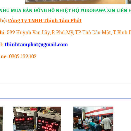
NHU MUA BÁN ĐỒNG HỒ NHIỆT ĐỘ YOKOGAWA XIN LIÊN 
 hệ:
Công Ty TNHH Thịnh Tâm Phát
hỉ
: 599 Huỳnh Văn Lũy, P. Phú Mỹ, TP. Thủ Dầu Một, T. Bình
l
:
thinhtamphat@gmail.com
ine
: 0909.199.102