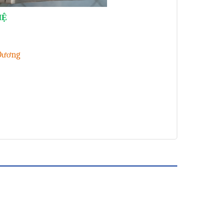
HỆ
 Dương