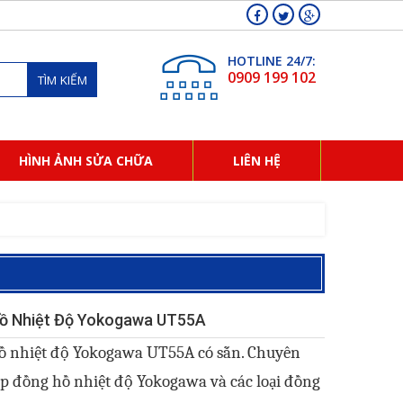
HOTLINE 24/7:
0909 199 102
TÌM KIẾM
HÌNH ẢNH SỬA CHỮA
LIÊN HỆ
ồ Nhiệt Độ Yokogawa UT55A
ồ nhiệt độ Yokogawa UT55A có sẵn. Chuyên
p đồng hồ nhiệt độ Yokogawa và các loại đồng