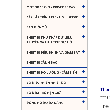
MOTOR SERVO / DRIVER SERVO
CÁP LẬP TRÌNH PLC - HMI - SERVO
CÂN ĐIỆN TỬ
THIẾT BỊ THU THẬP DỮ LIỆU,
TRUYỀN VÀ LƯU TRỮ DỮ LIỆU
THIẾT BỊ ĐIỀU KHIỂN VÀ GIÁM SÁT
THIẾT BỊ CẢNH BÁO
THIẾT BỊ ĐO LƯỜNG - CẢM BIẾN
BỘ ĐIỀU KHIỂN NHIỆT ĐỘ
Thôn
BỘ ĐẾM - BỘ HẸN GIỜ
*** 
ĐỒNG HỒ ĐO ĐA NĂNG
- Đồ