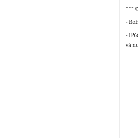
*** 
- Ro
- IP
và n