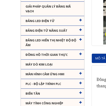
GIẢI PHÁP QUẢN LÝ BẰNG MÃ
VẠCH
BẢNG LED ĐIỆN TỬ
BẢNG ĐIỆN TỬ NĂNG SUẤT
BẢNG LED HIỂN THỊ NHIỆT ĐỘ ĐỘ
ẨM
ĐỒNG HỒ THỜI GIAN THỰC
MÔ TẢ 
MÁY DÒ KIM LOẠI
MÀN HÌNH CẢM ỨNG HMI
Đồng
PLC - BỘ LẬP TRÌNH PLC
thang
BIẾN TẦN
MÁY TÍNH CÔNG NGHIỆP