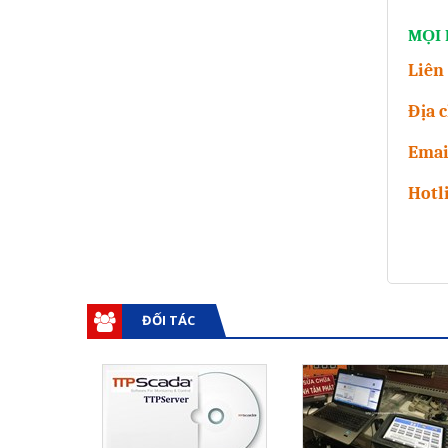
MỌI 
Liên
Địa c
Emai
Hotl
ĐỐI TÁC