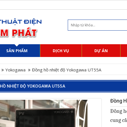
SẢN PHẨM
DỊCH VỤ
DỰ ÁN
Yokogawa
Đồng hồ nhiệt độ Yokogawa UT55A
HỒ NHIỆT ĐỘ YOKOGAWA UT55A
Đồng H
Đồng h
cung cấ