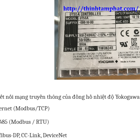
Kết nối mạng truyền thông của đồng hồ nhiệt độ Yokogaw
hernet (Modbus/TCP)
-485 (Modbus / RTU)
fibus-DP, CC-Link, DeviceNet