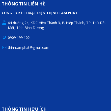
Motor Servo / Driver Servo
THÔNG TIN LIÊN HỆ
Cáp lập trình PLC - HMI -
CÔNG TY KỸ THUẬT ĐIỆN THỊNH TÂM PHÁT
Servo
64 đường 24, KDC Hiệp Thành 3, P. Hiệp Thành, TP. Thủ Dầu
Cân Điện Tử
Một, Tỉnh Bình Dương
Thiết bị thu thập dữ liệu,
0909 199 102
truyền và lưu trữ dữ liệu
thinhtamphat@gmail.com
Thiết bị điều khiển và giám
sát
Thiết bị cảnh báo
Thiết bị đo lường - Cảm biến
Bộ điều khiển nhiệt độ
Bộ đếm - Bộ hẹn giờ
Đồng hồ đo đa năng
THÔNG TIN HỮU ÍCH