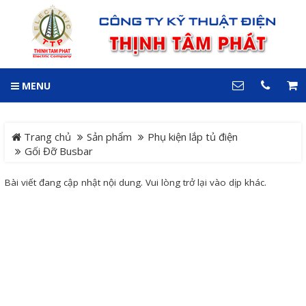
GIỎ HÀNG
0
MENU
DANH MỤC
LIÊN HỆ
Trang chủ
Hotline
Trang chủ
Sản phẩm
Phụ kiện lắp tủ điện
0909 199 102
Gối Đỡ Busbar
Dự án
Bài viết đang cập nhật nội dung. Vui lòng trở lại vào dịp khác.
Địa chỉ
Sản phẩm
64 đường 24, KDC Hiệp
Thành 3, P. Hiệp Thành, TP.
Thủ Dầu Một, Tỉnh Bình
Hệ Thống Cảnh Báo An
Dương
Điện thoại
Toàn Xe Nâng
0909 199 102
Hệ thống điều khiển giám
COPYRIGHT 2018. ALL RIGHTS RESERVED
sát và thu thập dữ liệu