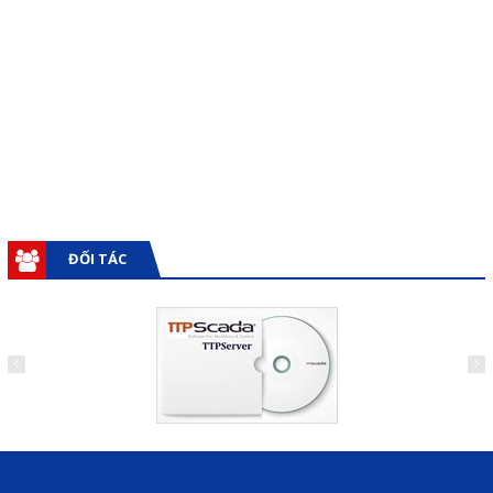
Giải pháp quản lý bằng mã
vạch
Bảng LED điện tử
Bảng điện tử năng suất
Bảng Led hiển thị nhiệt độ
độ ẩm
ĐỐI TÁC
Đồng hồ thời gian thực
Máy dò kim loại
Màn hình cảm ứng HMI
PLC - Bộ lập trình PLC
Biến tần
Máy tính công nghiệp