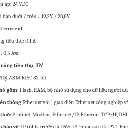
ện áp: 24 VDC
i hạn dưới / trên : 19,2V / 28,8V
t current
g tiêu thụ: 0,1 A
 : 0,5
A
s
2
 năng tiêu thụ:
3W
ử lý
ARM RISC 32-bit
hớ gồm
: Flash, RAM, bộ nhớ sử dụng cho dữ liệu người d
ên thông
Ethernet với 1 giao diện Ethernet công nghiệp v
 thức
Profinet, Modbus, Ethernet/IP, Ethernet TCP/IP, DH
h bảo vệ:
IP (phía trước) là IP65, IP (phía sau) là IP20, En