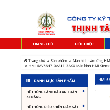
TRANG CHỦ
GIỚI THIỆU
Trang chủ
Sản phẩm
Màn hình cảm ứng HM
HMI 6AV6647-0AA11-3AX0 Màn hình HMI Siem
HMI 6
DANH MỤC SẢN PHẨM
HỆ THỐNG CẢNH BÁO AN TOÀN
XE NÂNG
HỆ THỐNG ĐIỀU KHIỂN GIÁM SÁT