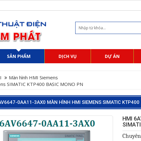
SẢN PHẨM
DỊCH VỤ
DỰ ÁN
I
Màn hình HMI Siemens
ens SIMATIC KTP400 BASIC MONO PN
AV6647-0AA11-3AX0 MÀN HÌNH HMI SIEMENS SIMATIC KTP400
HMI 6A
SIMAT
Chuyê