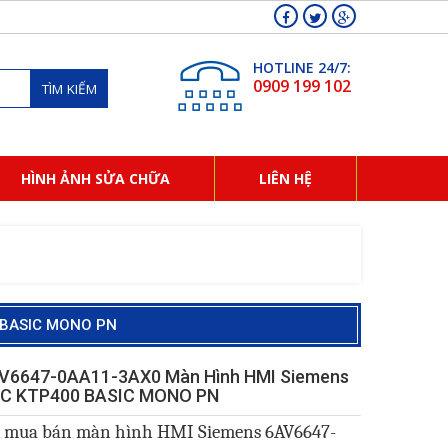
HOTLINE 24/7:
0909 199 102
TÌM KIẾM
HÌNH ẢNH SỬA CHỮA
LIÊN HỆ
 BASIC MONO PN
V6647-0AA11-3AX0 Màn Hình HMI Siemens
IC KTP400 BASIC MONO PN
n
mua bán màn hình HMI Siemens
6AV6647-