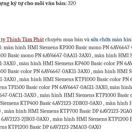
ượng ký tự cho mỗi văn bản:
320
 ty Thịnh Tâm Phát
chuyên mua bán và
sửa chữa màn hìn
l: màn hình HMI Siemens KP300 Basic mono PN 6AV6647
00 Basic mono PN 6AV6647-0AA11-3AX0 , màn hình HMI 
1-3AX0 , màn hình HMI Siemens KP400 Basic color PN 6A
00 Basic color PN 6AV6647-0AK11-3AX0 , màn hình HMI S
1-3AX0 , màn hình HMI Siemens KTP1000 Basic color PN
ens TP1500 Basic color PN 6AV6647-0AG11-3AX0, màn hìn
647-0AC11-3AX0 ,
màn hình HMI Siemens KTP1000 Basic c
Siemens KTP400 Basic 6AV2123-2DB03-0AX0 ,
màn hình H
 ,
màn hình HMI Siemens KTP700 Basic DP 6AV2123-2GA0
c 6AV2123-2JB03-0AX0 ,
màn hình HMI Siemens KTP1200 B
ens KTP1200 Basic DP 6AV2123-2MA03-0AX0