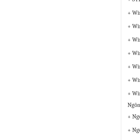
+ Wi
+ Wi
+ Wi
+ Wi
+ Wi
+ Wi
+ Win
Ngôn
+ Ngô
+ Ngô