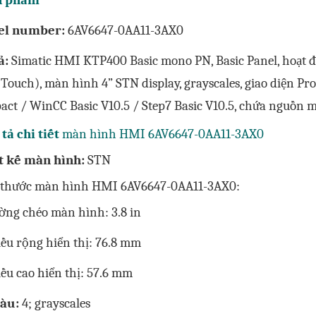
n phẩm
el number:
6AV6647-0AA11-3AX0
ả:
Simatic HMI KTP400 Basic mono PN, Basic Panel, hoạt
Touch), màn hình 4” STN display, grayscales, giao diện Pr
act / WinCC Basic V10.5 / Step7 Basic V10.5, chứa nguồn
tả chi tiết
màn hình HMI 6AV6647-0AA11-3AX0
t kế màn hình:
STN
 thước màn hình HMI 6AV6647-0AA11-3AX0:
ờng chéo màn hình: 3.8 in
ều rộng hiển thị: 76.8 mm
ều cao hiển thị: 57.6 mm
àu:
4; grayscales