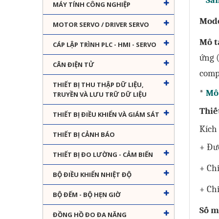
* Sả
MÁY TÍNH CÔNG NGHIỆP
Mod
MOTOR SERVO / DRIVER SERVO
Mô t
CÁP LẬP TRÌNH PLC - HMI - SERVO
ứng (
CÂN ĐIỆN TỬ
comp
THIẾT BỊ THU THẬP DỮ LIỆU,
*
Mô 
TRUYỀN VÀ LƯU TRỮ DỮ LIỆU
Thiế
THIẾT BỊ ĐIỀU KHIỂN VÀ GIÁM SÁT
Kích
THIẾT BỊ CẢNH BÁO
+ Đư
THIẾT BỊ ĐO LƯỜNG - CẢM BIẾN
+ Chi
BỘ ĐIỀU KHIỂN NHIỆT ĐỘ
+ Chi
BỘ ĐẾM - BỘ HẸN GIỜ
Số m
ĐỒNG HỒ ĐO ĐA NĂNG