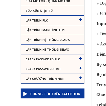
SỬA MOTOR - QUẤN MOTOR
+ Đi
SỬA CÂN ĐIỆN TỬ
+ Giớ
LẬP TRÌNH PLC
Inpu
LẬP TRÌNH MÀN HÌNH HMI
+ Dòn
LẬP TRÌNH HỆ THỐNG SCADA
+
A
s
2
LẬP TRÌNH HỆ THỐNG SERVO
Điện
CRACK PASSWORD PLC
Bộ x
CRACK PASSWORD HMI
Bộ n
LẤY CHƯƠNG TRÌNH HMI
Truy
CHÚNG TÔI TRÊN FACEBOOK
Giao
Trìn