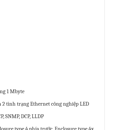
ùng 1 Mbyte
à 2 tình trạng Ethernet công nghiệp LED
CP, SNMP, DCP, LLDP
closure type 4 phía trước, Enclosure type 4x