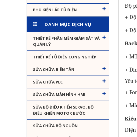
Độ p
PHỤ KIỆN LẮP TỦ ĐIỆN
+ Độ
DANH MỤC DỊCH VỤ
+ Độ
THIẾT KẾ PHẦN MỀM GIÁM SÁT VÀ
Back
QUẢN LÝ
+ MT
THIẾT KẾ TỦ ĐIỆN CÔNG NGHIỆP
+ Di
SỬA CHỮA BIẾN TẦN
Yếu 
SỬA CHỮA PLC
+ Fo
SỬA CHỮA MÀN HÌNH HMI
+ Mà
SỬA BỘ ĐIỀU KHIỂN SERVO, BỘ
ĐIỀU KHIỂN MOTOR BƯỚC
Kiểu
SỬA CHỮA BỘ NGUỒN
Điện