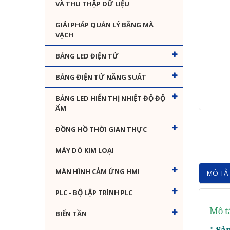
VÀ THU THẬP DỮ LIỆU
GIẢI PHÁP QUẢN LÝ BẰNG MÃ
VẠCH
BẢNG LED ĐIỆN TỬ
BẢNG ĐIỆN TỬ NĂNG SUẤT
BẢNG LED HIỂN THỊ NHIỆT ĐỘ ĐỘ
ẨM
ĐỒNG HỒ THỜI GIAN THỰC
MÁY DÒ KIM LOẠI
MÀN HÌNH CẢM ỨNG HMI
MÔ TẢ 
PLC - BỘ LẬP TRÌNH PLC
Mô t
BIẾN TẦN