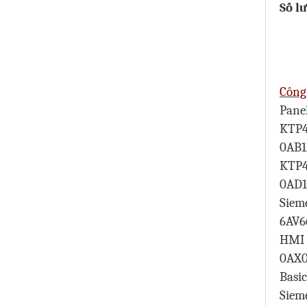
Số l
Công
Pane
KTP4
0AB1
KTP4
0AD1
Siem
6AV6
HMI 
0AX0
Basi
Siem