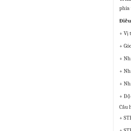
phía 
Điều
+ Vị 
+ Góc
+ Nhi
+ Nhi
+ Nhi
+ Độ
Cấu 
+ STE
+ STE