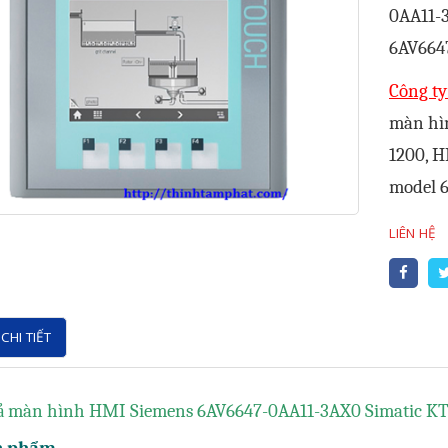
0AA11-
6AV664
Công t
màn hì
1200, 
model 
LIÊN HỆ
CHI TIẾT
ả màn hình HMI Siemens 6AV6647-0AA11-3AX0 Simatic K