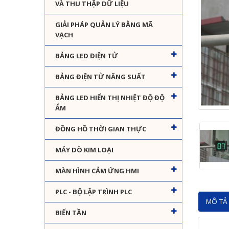
VÀ THU THẬP DỮ LIỆU
GIẢI PHÁP QUẢN LÝ BẰNG MÃ
VẠCH
BẢNG LED ĐIỆN TỬ
BẢNG ĐIỆN TỬ NĂNG SUẤT
BẢNG LED HIỂN THỊ NHIỆT ĐỘ ĐỘ
ẨM
ĐỒNG HỒ THỜI GIAN THỰC
MÁY DÒ KIM LOẠI
MÀN HÌNH CẢM ỨNG HMI
PLC - BỘ LẬP TRÌNH PLC
MÔ TẢ 
BIẾN TẦN