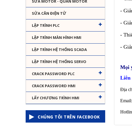
SỬA MOTOR - QUẤN MOTOR
- Giả
SỬA CÂN ĐIỆN TỬ
- Giả
LẬP TRÌNH PLC
- Thi
LẬP TRÌNH MÀN HÌNH HMI
- Giả
LẬP TRÌNH HỆ THỐNG SCADA
LẬP TRÌNH HỆ THỐNG SERVO
Mọi y
CRACK PASSWORD PLC
Liên
CRACK PASSWORD HMI
Địa c
LẤY CHƯƠNG TRÌNH HMI
Email
Hotli
CHÚNG TÔI TRÊN FACEBOOK