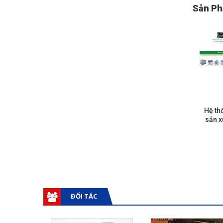
Sản Ph
Hệ th
sản x
ĐỐI TÁC