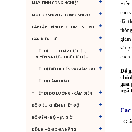
MÁY TÍNH CÔNG NGHIỆP
Hiện 
cao v
MOTOR SERVO / DRIVER SERVO
đặt t
CÁP LẬP TRÌNH PLC - HMI - SERVO
thông
giảm 
CÂN ĐIỆN TỬ
sát p
THIẾT BỊ THU THẬP DỮ LIỆU,
cách 
TRUYỀN VÀ LƯU TRỮ DỮ LIỆU
THIẾT BỊ ĐIỀU KHIỂN VÀ GIÁM SÁT
Để g
chín
THIẾT BỊ CẢNH BÁO
giải
ngã 
THIẾT BỊ ĐO LƯỜNG - CẢM BIẾN
BỘ ĐIỀU KHIỂN NHIỆT ĐỘ
Các 
BỘ ĐẾM - BỘ HẸN GIỜ
- Giá
ĐỒNG HỒ ĐO ĐA NĂNG