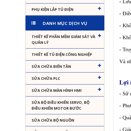
- Lưu
PHỤ KIỆN LẮP TỦ ĐIỆN
- Điề
DANH MỤC DỊCH VỤ
- Khô
THIẾT KẾ PHẦN MỀM GIÁM SÁT VÀ
- Khô
QUẢN LÝ
- Tru
THIẾT KẾ TỦ ĐIỆN CÔNG NGHIỆP
Và nh
SỬA CHỮA BIẾN TẦN
SỬA CHỮA PLC
Lợi 
SỬA CHỮA MÀN HÌNH HMI
- Sử 
SỬA BỘ ĐIỀU KHIỂN SERVO, BỘ
- Phư
ĐIỀU KHIỂN MOTOR BƯỚC
- Quả
SỬA CHỮA BỘ NGUỒN
- Giả