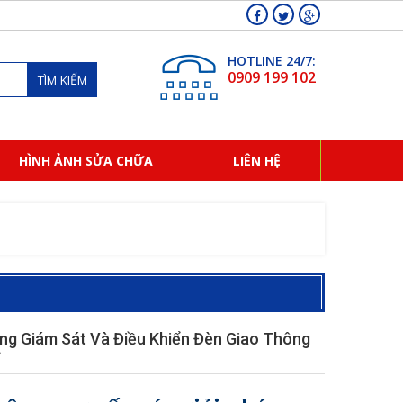
HOTLINE 24/7:
0909 199 102
TÌM KIẾM
HÌNH ẢNH SỬA CHỮA
LIÊN HỆ
ng Giám Sát Và Điều Khiển Đèn Giao Thông