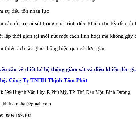
m sự tiêu tốn nhân lực
m các rủi ro sai sót trong quá trình điều khiển chu kỳ đèn tín
ết lập thời gian tại mỗi nút một cách linh hoạt mà không gây
m thiểu ách tắc giao thông hiệu quả và đơn giản
êu cầu về thiết kế hệ thống giám sát và điều khiển đèn gia
 hệ: Công Ty TNHH Thịnh Tâm Phát
hỉ: 599 Huỳnh Văn Lũy, P. Phú Mỹ, TP. Thủ Dầu Một, Bình Dương
:
thinhtamphat@gmail.com
ne: 0909.199.102