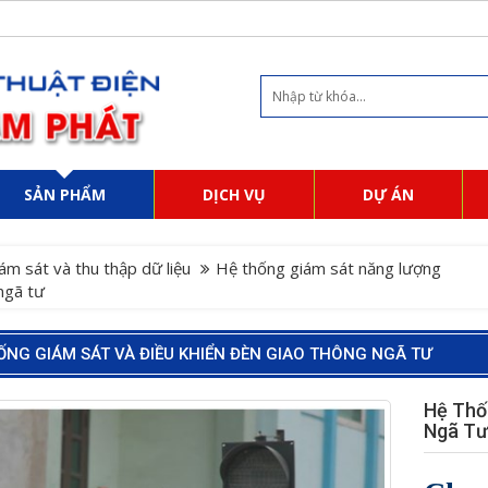
SẢN PHẨM
DỊCH VỤ
DỰ ÁN
ám sát và thu thập dữ liệu
Hệ thống giám sát năng lượng
ngã tư
ỐNG GIÁM SÁT VÀ ĐIỀU KHIỂN ĐÈN GIAO THÔNG NGÃ TƯ
Hệ Thố
Ngã Tư