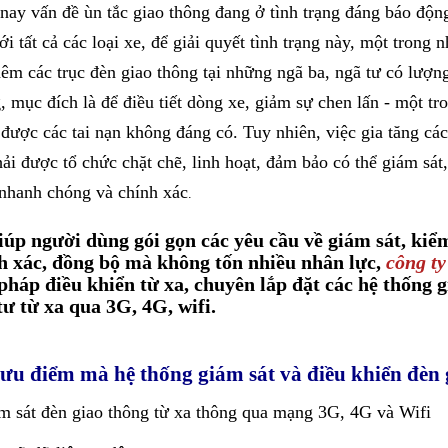
nay vấn đề ùn tắc giao thông đang ở tình trạng đáng báo độn
ới tất cả các loại xe, để giải quyết tình trạng này, một tron
hêm các trục đèn giao thông tại những ngã ba, ngã tư có lượn
, mục đích là để điều tiết dòng xe, giảm sự chen lấn - một t
được các tai nạn không đáng có. Tuy nhiên, việc gia tăng các
hải được tổ chức chặt chẽ, linh hoạt, đảm bảo có thể giám sát
nhanh chóng và chính xác
.
iúp người dùng gói gọn các yêu cầu về giám sát, kiểm
h xác, đồng bộ mà không tốn nhiều nhân lực,
công t
 pháp điều khiển từ xa, chuyên lắp đặt các hệ thống 
tư từ xa qua 3G, 4G, wifi.
ưu điểm mà hệ thống giám sát và điều khiển đèn 
m sát đèn giao thông từ xa thông qua mạng 3G, 4G và Wifi