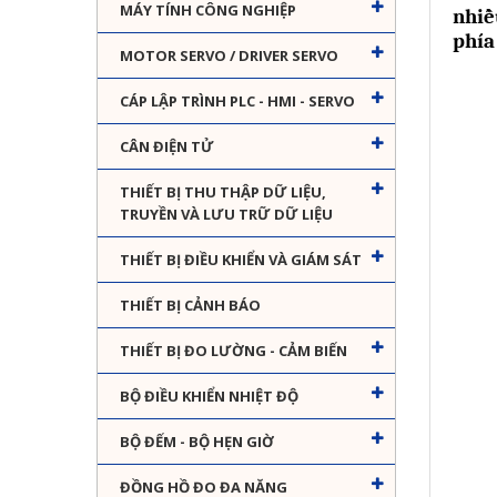
MÁY TÍNH CÔNG NGHIỆP
nhiề
phía
MOTOR SERVO / DRIVER SERVO
CÁP LẬP TRÌNH PLC - HMI - SERVO
CÂN ĐIỆN TỬ
THIẾT BỊ THU THẬP DỮ LIỆU,
TRUYỀN VÀ LƯU TRỮ DỮ LIỆU
THIẾT BỊ ĐIỀU KHIỂN VÀ GIÁM SÁT
THIẾT BỊ CẢNH BÁO
THIẾT BỊ ĐO LƯỜNG - CẢM BIẾN
BỘ ĐIỀU KHIỂN NHIỆT ĐỘ
BỘ ĐẾM - BỘ HẸN GIỜ
ĐỒNG HỒ ĐO ĐA NĂNG