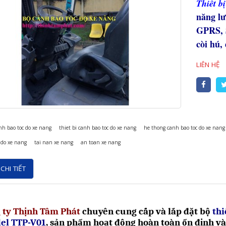
Thiết bị
năng lư
GPRS, 
còi hú,
LIÊN HỆ
nh bao toc do xe nang
thiet bi canh bao toc do xe nang
he thong canh bao toc do xe nang
 do xe nang
tai nan xe nang
an toan xe nang
CHI TIẾT
 ty Thịnh Tâm Phát
chuyên
cung cấp và lắp đặt bộ
thi
el TTP-V01
, sản phẩm hoạt động hoàn toàn ổn định và