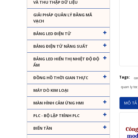
VÀ THU THẬP DỮ LIỆU
GIẢI PHÁP QUẢN LÝ BẰNG MÃ
VẠCH
BẢNG LED ĐIỆN TỬ
BẢNG ĐIỆN TỬ NĂNG SUẤT
BẢNG LED HIỂN THỊ NHIỆT ĐỘ ĐỘ
ẨM
Tags:
ĐỒNG HỒ THỜI GIAN THỰC
ca
quan ly toc
MÁY DÒ KIM LOẠI
MÔ TẢ 
MÀN HÌNH CẢM ỨNG HMI
PLC - BỘ LẬP TRÌNH PLC
BIẾN TẦN
Công
mod