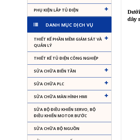
PHỤ KIỆN LẮP TỦ ĐIỆN
Dưới
dây 
DANH MỤC DỊCH VỤ
THIẾT KẾ PHẦN MỀM GIÁM SÁT VÀ
QUẢN LÝ
THIẾT KẾ TỦ ĐIỆN CÔNG NGHIỆP
SỬA CHỮA BIẾN TẦN
SỬA CHỮA PLC
SỬA CHỮA MÀN HÌNH HMI
SỬA BỘ ĐIỀU KHIỂN SERVO, BỘ
ĐIỀU KHIỂN MOTOR BƯỚC
SỬA CHỮA BỘ NGUỒN