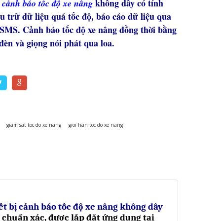
không dây có tính
 c
ảnh báo tốc độ xe nâng
u trữ dữ liệu quá tốc độ, báo cáo dữ liệu qua
SMS. Cảnh báo tốc độ xe nâng đồng thời bằng
 đèn và giọng nói phát qua loa.
giam sat toc do xe nang
gioi han toc do xe nang
ết bị cảnh báo tốc độ xe nâng không dây
 chuẩn xác, được lắp đặt ứng dụng tại