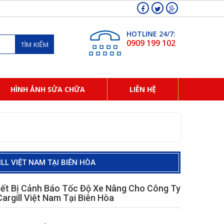
HOTLINE 24/7:
0909 199 102
TÌM KIẾM
HÌNH ẢNH SỬA CHỮA
LIÊN HỆ
LL VIỆT NAM TẠI BIÊN HÒA
iết Bị Cảnh Báo Tốc Độ Xe Nâng Cho Công Ty
argill Việt Nam Tại Biên Hòa