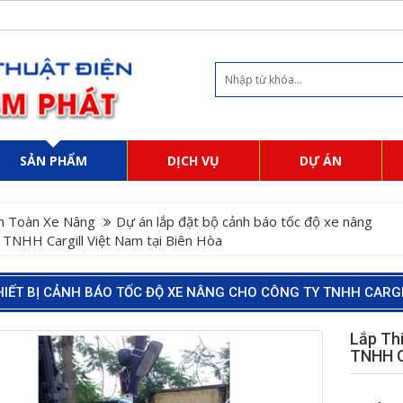
SẢN PHẨM
DỊCH VỤ
DỰ ÁN
n Toàn Xe Nâng
Dự án lắp đặt bộ cảnh báo tốc độ xe nâng
y TNHH Cargill Việt Nam tại Biên Hòa
HIẾT BỊ CẢNH BÁO TỐC ĐỘ XE NÂNG CHO CÔNG TY TNHH CARGI
Lắp Th
TNHH C