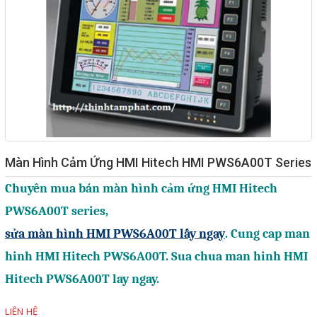
Giải pháp quản lý bằng mã
vạch
Bảng LED điện tử
Bảng điện tử năng suất
Bảng Led hiển thị nhiệt độ
độ ẩm
Màn Hình Cảm Ứng HMI Hitech HMI PWS6A00T Series
Đồng hồ thời gian thực
Chuyên mua bán màn hình cảm ứng HMI Hitech
Máy dò kim loại
PWS6A00T series,
Màn hình cảm ứng HMI
sửa màn hình HMI PWS6A00T lấy ngay
. Cung cap man
PLC - Bộ lập trình PLC
hinh HMI Hitech PWS6A00T. Sua chua man hinh HMI
Biến tần
Hitech PWS6A00T lay ngay.
Máy tính công nghiệp
LIÊN HỆ