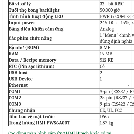
Bộ vi xử lý
32 - bit RISC
Liên hệ
Tuổi thọ bóng backlight
50.000 giờ
Tình hình hoạt động LED
PWR & COM1-3, 
Đóng
Input power
24V DC +- 15%, 
Bảng điều khiển cảm ứng
Analog
1 "Menu" chính 
Các phím chức năng
dùng
định nghĩa
TRÊN MẠNG XÃ HỘI
Bộ nhớ (ROM)
8 MB
RAM
16 MB
Facebook
Data / Recipe memory
512 KB
RTC (Pin sạc lithium)
Có
Google
USB host
2
USB Device
1
Ethernet
-
Twitter
COM1
9-pin (RS232 / R
COM2
25-pin (RS232 / 
COM3
9-pin (RS422 / R
Chứng nhận
CE, UL, FCC
Gọi cho chúng tôi
Tấm bảo vệ mặt trước
IP65
Trọng lượng
HMI PWS6A00T
1.87 kg
Nhắn tin
Các dòng màn hình cảm ứng HMI Hitech khác có tại