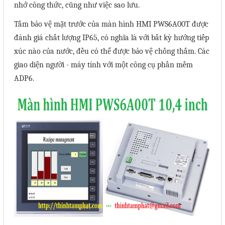
nhớ công thức, cũng như việc sao lưu.
Phụ kiện lắp tủ điện
Tấm bảo vệ mặt trước của màn hình HMI PWS6A00T được
Giới thiệu
đánh giá chất lượng IP65, có nghĩa là với bất kỳ hướng tiếp
xúc nào của nước, đều có thể được bảo vệ chống thấm. Các
Dịch vụ
giao diện người - máy tính với một công cụ phần mềm
ADP6.
Thiết kế phần mềm giám sát
và quản lý
Thiết kế tủ điện công nghiệp
Sửa chữa biến tần
Sửa chữa PLC
Sửa chữa màn hình HMI
Sửa Bộ điều khiển Servo, Bộ
điều khiển motor bước
Sửa chữa bộ nguồn