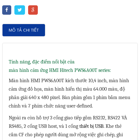
Motor Servo / Driver Servo
Cáp lập trình PLC - HMI -
Servo
MÔ TẢ CHI TIẾT
Cân Điện Tử
Thiết bị thu thập dữ liệu,
truyền và lưu trữ dữ liệu
Tính năng, đặc điểm nổi bật của
Thiết bị điều khiển và giám
màn hình cảm ứng HMI Hitech PWS6A00T
series:
sát
Màn hình HMI PWS6A00T kích thước 10,4 inch, màn hình
cảm ứng đồ họa, màn hình hiển thị màu 64.000 màu, độ
Thiết bị cảnh báo
phân giải 640 x 480 pixel. Bàn phím gồm 1 phím bấm menu
Thiết bị đo lường - Cảm biến
chính và 7 phím chức năng user-defined.
Bộ điều khiển nhiệt độ
Ngoài ra còn hỗ trợ 3 cổng giao tiếp gồm RS232, RS422 VÀ
Bộ đếm - Bộ hẹn giờ
RS485, 2 cổng USB host, và 1 cổng
thiết bị USB
. Khe thẻ
Đồng hồ đo đa năng
cắm CF cho phép người dùng mở rộng việc ghi chép, ghi