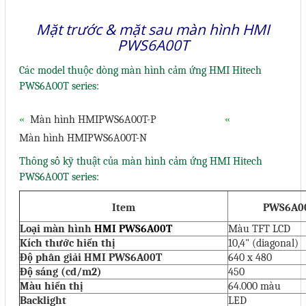
Sửa motor - Quấn motor
Mặt trước & mặt sau màn hình HMI
PWS6A00T
Sửa Cân Điện Tử
Lập trình PLC
Các model thuộc dòng màn hình cảm ứng HMI Hitech
PWS6A00T series:
Lập trình màn hình HMI
Lập trình hệ thống Scada
«
Màn hình HMI
PWS6A00T-P
«
Màn hình HMI
PWS6A00T-N
Lập trình hệ thống Servo
Thông số kỹ thuật của màn hình cảm ứng HMI Hitech
Crack password PLC
PWS6A00T series:
Crack password HMI
Item
PWS6A00
Lấy Chương Trình HMI
Loại màn hình
HMI PWS6A00T
Màu TFT LCD
Kích thước hiển thị
10,4" (diagonal)
Thông tin hữu ích
Độ phân giải
HMI PWS6A00T
640 x 480
Độ sáng (cd/m2)
450
Hình ảnh sửa chữa
Màu hiển thị
64.000 màu
Backlight
LED