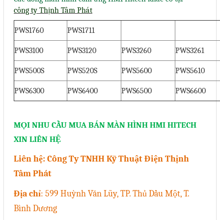
công ty Thịnh Tâm Phát
Mail
PWS1760
PWS1711
PWS3100
PWS3120
PWS3260
PWS3261
COPYRIGHT 2018. ALL RIGHTS RESERVED
PWS500S
PWS520S
PWS5600
PWS5610
PWS6300
PWS6400
PWS6500
PWS6600
MỌI NHU
CẦU
MUA BÁN MÀN HÌNH HMI HITECH
XIN LIÊN HỆ
Liên hệ: Công Ty TNHH Kỹ Thuật Điện Thịnh
Tâm Phát
Địa chỉ
: 599 Huỳnh Văn Lũy, TP. Thủ Dầu Một, T.
Bình Dương