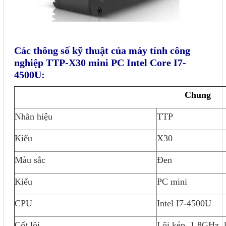
Các thông số kỹ thuật của máy tính công
nghiệp TTP-X30 mini PC Intel Core I7-
4500U:
Chung
Nhãn hiệu
TTP
Kiểu
X30
Màu sắc
Đen
Kiểu
PC mini
CPU
Intel I7-4500U
Cốt lõi
Lõi kép, 1.8GHz, 