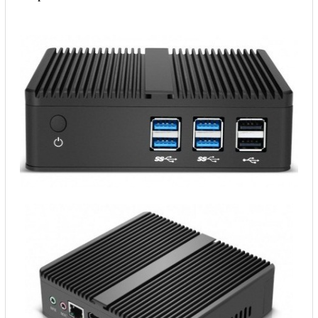
Liên hệ
Đóng
TRÊN MẠNG XÃ HỘI
Facebook
Google
Twitter
Gọi cho chúng tôi
Nhắn tin