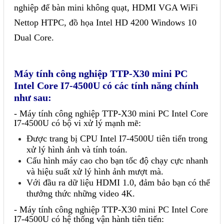
Phụ kiện lắp tủ điện
nghiệp để bàn mini không quạt, HDMI VGA WiFi
Nettop HTPC, đồ họa Intel HD 4200 Windows 10
Giới thiệu
Dual Core.
Dịch vụ
Máy tính công nghiệp TTP-X30 mini PC
Thiết kế phần mềm giám sát
Intel Core I7-4500U có các tính năng chính
như sau:
và quản lý
- Máy tính công nghiệp TTP-X30 mini PC Intel Core
Thiết kế tủ điện công nghiệp
I7-4500U có bộ vi xử lý mạnh mẽ:
Sửa chữa biến tần
Được trang bị CPU Intel I7-4500U tiên tiến trong
xử lý hình ảnh và tính toán.
Sửa chữa PLC
Cấu hình máy cao cho bạn tốc độ chạy cực nhanh
Sửa chữa màn hình HMI
và hiệu suất xử lý hình ảnh mượt mà.
Với đầu ra dữ liệu HDMI 1.0, đảm bảo bạn có thể
Sửa Bộ điều khiển Servo, Bộ
thưởng thức những video 4K.
điều khiển motor bước
- Máy tính công nghiệp TTP-X30 mini PC Intel Core
I7-4500U có hệ thống vận hành tiên tiến:
Sửa chữa bộ nguồn