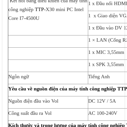
Kết nối bảng điều khiển của máy tính
1 x Đầu nối HDM
công nghiệp
TTP-
X30 mini PC Intel
1 x Giao diện V
Core I7-4500U
1 x Đầu vào DV 
1 × LAN (Cổng RJ
1 x MIC 3,55mm
1 x SPK 3,55mm
Ngôn ngữ
Tiếng Anh
Yêu cầu về nguồn điện của máy tính công nghiệp
TTP
Nguồn điện đầu vào Vol
DC 12V / 5A
Công suất đầu ra Vol
AC 100-240V
Kích thước và trọng lượng của máy tính công nghiệp