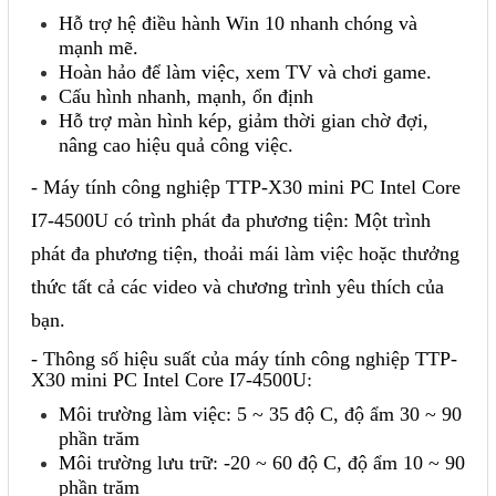
Hỗ trợ hệ điều hành Win 10 nhanh chóng và
Sửa motor - Quấn motor
mạnh mẽ.
Sửa Cân Điện Tử
Hoàn hảo để làm việc, xem TV và chơi game.
Cấu hình nhanh, mạnh, ổn định
Lập trình PLC
Hỗ trợ màn hình kép, giảm thời gian chờ đợi,
nâng cao hiệu quả công việc.
Lập trình màn hình HMI
- Máy tính công nghiệp TTP-X30 mini PC Intel Core
Lập trình hệ thống Scada
I7-4500U có trình phát đa phương tiện: Một trình
Lập trình hệ thống Servo
phát đa phương tiện, thoải mái làm việc hoặc thưởng
Crack password PLC
thức tất cả các video và chương trình yêu thích của
Crack password HMI
bạn.
Lấy Chương Trình HMI
- Thông số hiệu suất của máy tính công nghiệp TTP-
X30 mini PC Intel Core I7-4500U:
Thông tin hữu ích
Môi trường làm việc: 5 ~ 35 độ C, độ ẩm 30 ~ 90
phần trăm
Hình ảnh sửa chữa
Môi trường lưu trữ: -20 ~ 60 độ C, độ ẩm 10 ~ 90
phần trăm