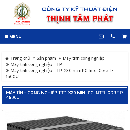
GIỎ HÀNG
0
MENU
DANH MỤC
LIÊN HỆ
Trang chủ
Hotline
Trang chủ
Sản phẩm
Máy tính công nghiệp
0909 199 102
Máy tính công nghiệp TTP
Máy tính công nghiệp TTP-X30 mini PC Intel Core I7-
Dự án
4500U
Địa chỉ
Sản phẩm
64 đường 24, KDC Hiệp
Thành 3, P. Hiệp Thành, TP.
MÁY TÍNH CÔNG NGHIỆP TTP-X30 MINI PC INTEL CORE I7-
Thủ Dầu Một, Tỉnh Bình
4500U
Hệ Thống Cảnh Báo An
Dương
Điện thoại
Toàn Xe Nâng
0909 199 102
Hệ thống điều khiển giám
COPYRIGHT 2018. ALL RIGHTS RESERVED
sát và thu thập dữ liệu