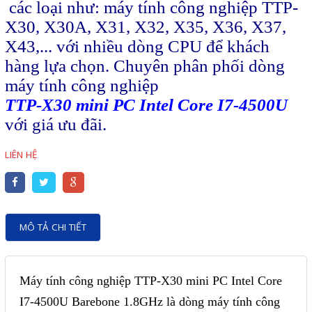
Motor Servo / Driver Servo
các loại như: máy tính công nghiệp TTP-
X30, X30A, X31, X32, X35, X36, X37,
Cáp lập trình PLC - HMI -
X43,... với nhiều dòng CPU để khách
Servo
hàng lựa chọn. Chuyên phân phối dòng
Cân Điện Tử
máy tính công nghiệp
Thiết bị thu thập dữ liệu,
TTP-X30 mini PC Intel Core I7-4500U
với giá ưu đãi.
truyền và lưu trữ dữ liệu
Thiết bị điều khiển và giám
LIÊN HỆ
sát
Thiết bị cảnh báo
Thiết bị đo lường - Cảm biến
MÔ TẢ CHI TIẾT
Bộ điều khiển nhiệt độ
Bộ đếm - Bộ hẹn giờ
Máy tính công nghiệp TTP-X30 mini PC Intel Core
Đồng hồ đo đa năng
I7-4500U Barebone 1.8GHz là dòng máy tính công