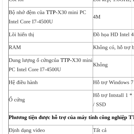
Bộ nhớ đệm của
TTP-
X30 mini PC
4M
Intel Core I7-4500U
Lõi hiển thị
Đồ họa HD Intel 
RAM
Không có, hỗ trợ 
Dung lượng ổ cứngcủa
TTP-
X30 mini
Không
PC Intel Core I7-4500U
Hệ điều hành
Hỗ trợ Windows 7
Hỗ trợ Intstall 
Ổ cứng
/ SSD
Phương tiện được hỗ trợ của máy tính công nghiệp
T
Định dạng video
Tất cả