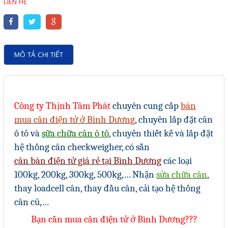
LIÊN HỆ
Motor Servo / Driver Servo
Cáp lập trình PLC - HMI -
Servo
MÔ TẢ CHI TIẾT
Cân Điện Tử
Thiết bị thu thập dữ liệu,
truyền và lưu trữ dữ liệu
Công ty Thịnh Tâm Phát
chuyên cung cấp
bán
Thiết bị điều khiển và giám
mua cân điện tử ở Bình Dương
, chuyên lắp đặt cân
sát
ô tô và
sữa chữa cân ô tô
, chuyên thiết kế và lắp đặt
Thiết bị cảnh báo
hệ thống cân checkweigher, có sẵn
cân bàn điện tử giá rẻ tại Bình Dương
các loại
Thiết bị đo lường - Cảm biến
100kg, 200kg, 300kg, 500kg,… Nhận
sửa chữa cân
,
Bộ điều khiển nhiệt độ
thay loadcell cân, thay đầu cân, cải tạo hệ thống
Bộ đếm - Bộ hẹn giờ
cân cũ,…
Đồng hồ đo đa năng
Bạn cần mua cân điện tử ở Bình Dương???