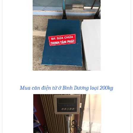
Sửa motor - Quấn motor
Sửa Cân Điện Tử
Lập trình PLC
Lập trình màn hình HMI
Lập trình hệ thống Scada
Lập trình hệ thống Servo
Crack password PLC
Crack password HMI
Mua cân điện tử ở Bình Dương loại 200kg
Lấy Chương Trình HMI
Thông tin hữu ích
Hình ảnh sửa chữa