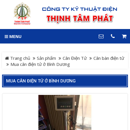
GIỎ HÀNG
0
MENU
DANH MỤC
LIÊN HỆ
Trang chủ
Hotline
Trang chủ
Sản phẩm
Cân Điện Tử
Cân bàn điện tử
0909 199 102
Mua cân điện tử ở Bình Dương
Dự án
Địa chỉ
MUA CÂN ĐIỆN TỬ Ở BÌNH DƯƠNG
Sản phẩm
64 đường 24, KDC Hiệp
Thành 3, P. Hiệp Thành, TP.
Thủ Dầu Một, Tỉnh Bình
Hệ Thống Cảnh Báo An
Dương
Điện thoại
Toàn Xe Nâng
0909 199 102
Hệ thống điều khiển giám
COPYRIGHT 2018. ALL RIGHTS RESERVED
sát và thu thập dữ liệu