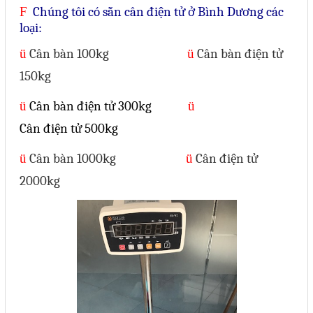
Phụ kiện lắp tủ điện
F
Chúng tôi có sẵn cân điện tử ở Bình Dương các
loại:
Giới thiệu
ü
Cân bàn 100kg
ü
Cân bàn điện tử
150kg
Dịch vụ
ü
Cân bàn điện tử 300kg
ü
Thiết kế phần mềm giám sát
Cân điện tử 500kg
và quản lý
ü
Cân bàn 1000kg
ü
Cân điện tử
Thiết kế tủ điện công nghiệp
2000kg
Sửa chữa biến tần
Sửa chữa PLC
Sửa chữa màn hình HMI
Sửa Bộ điều khiển Servo, Bộ
điều khiển motor bước
Sửa chữa bộ nguồn