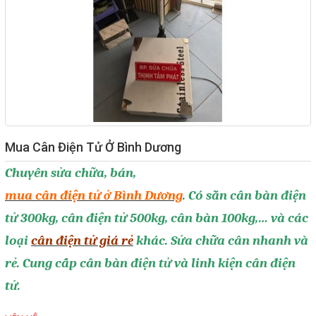
Giải pháp quản lý bằng mã
vạch
Bảng LED điện tử
Bảng điện tử năng suất
Bảng Led hiển thị nhiệt độ
Mua Cân Điện Tử Ở Bình Dương
độ ẩm
Chuyên sửa chữa, bán,
Đồng hồ thời gian thực
mua cân điện tử ở Bình Dương
. Có sẵn cân bàn điện
Máy dò kim loại
tử 300kg, cân điện tử 500kg, cân bàn 100kg,… và các
Màn hình cảm ứng HMI
loại
cân điện tử giá rẻ
khác. Sửa chữa cân nhanh và
PLC - Bộ lập trình PLC
rẻ. Cung cấp cân bàn điện tử và linh kiện cân điện
Biến tần
tử.
Máy tính công nghiệp