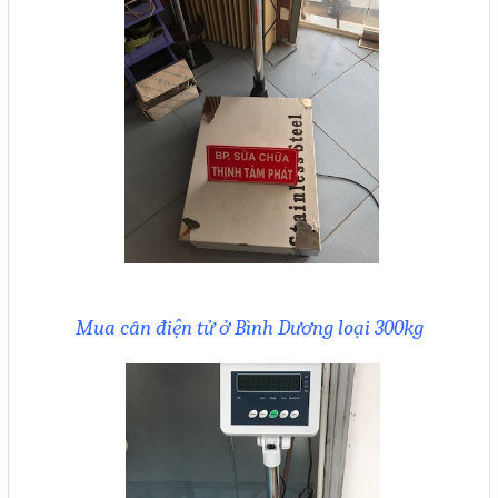
Liên hệ
Đóng
TRÊN MẠNG XÃ HỘI
Facebook
Google
Mua cân điện tử ở Bình Dương loại 300kg
Twitter
Gọi cho chúng tôi
Nhắn tin