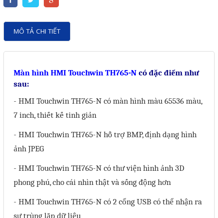
Motor Servo / Driver Servo
Cáp lập trình PLC - HMI -
MÔ TẢ CHI TIẾT
Servo
Cân Điện Tử
Thiết bị thu thập dữ liệu,
Màn hình HMI Touchwin TH765-N
có đặc điểm như
sau:
truyền và lưu trữ dữ liệu
-
HMI Touchwin TH765-N có m
àn hình màu 65536 màu,
Thiết bị điều khiển và giám
7 inch, thiết kế tinh giản
sát
- HMI Touchwin TH765-N hỗ trợ BMP, định dạng hình
Thiết bị cảnh báo
ảnh JPEG
Thiết bị đo lường - Cảm biến
- HMI Touchwin TH765-N có thư viện hình ảnh 3D
Bộ điều khiển nhiệt độ
phong phú, cho cái nhìn thật và sống động hơn
Bộ đếm - Bộ hẹn giờ
- HMI Touchwin TH765-N có 2 cổng USB có thể nhận ra
Đồng hồ đo đa năng
sự trùng lặp dữ liệu