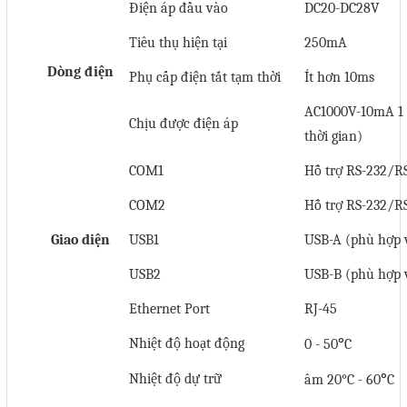
Điện áp đầu vào
DC20-DC28V
Sửa motor - Quấn motor
Tiêu thụ hiện tại
250mA
Sửa Cân Điện Tử
Dòng điện
Phụ cấp điện tắt tạm thời
Ít hơn 10ms
Lập trình PLC
AC1000V-10mA 1 p
Lập trình màn hình HMI
Chịu được điện áp
thời gian)
Lập trình hệ thống Scada
COM1
Hỗ trợ RS-232/R
Lập trình hệ thống Servo
COM2
Hỗ trợ RS-232/R
Crack password PLC
Giao diện
USB1
USB-A (phù hợp 
Crack password HMI
USB2
USB-B (phù hợp 
Lấy Chương Trình HMI
Ethernet Port
RJ-45
Thông tin hữu ích
°
Nhiệt độ hoạt động
0 - 50
C
°
Hình ảnh sửa chữa
Nhiệt độ dự trữ
âm 20°C - 60
C