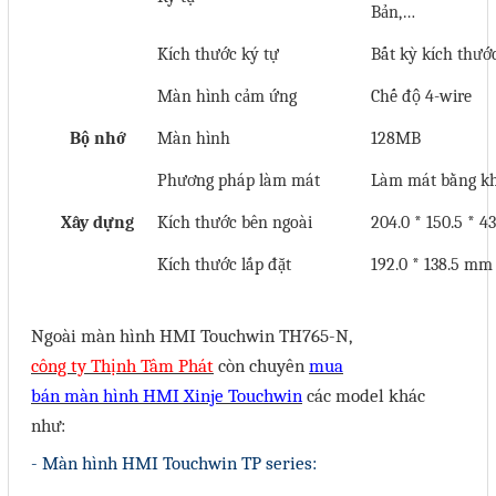
Bản,…
Mail
Kích thước ký tự
Bất kỳ kích thướ
Màn hình cảm ứng
Chế độ 4-wire
COPYRIGHT 2018. ALL RIGHTS RESERVED
Bộ nhớ
Màn hình
128MB
Phương pháp làm mát
Làm mát bằng kh
Xây dựng
Kích thước bên ngoài
204.0 * 150.5 * 
Kích thước lắp đặt
192.0 * 138.5 mm
Ngoài màn hình HMI Touchwin TH765-N,
công ty Thịnh Tâm Phát
còn chuyên
mua
bán màn hình HMI Xinje Touchwin
các model khác
như:
- Màn hình HMI Touchwin TP series: