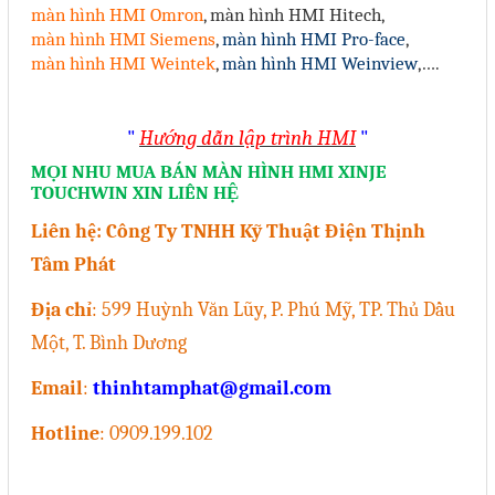
màn hình HMI Omron
, màn hình HMI Hitech,
màn hình HMI Siemens
,
màn hình HMI Pro-face
,
màn hình HMI Weintek
,
màn hình HMI Weinview
,….
"
Hướng dẫn lập trình HMI
"
MỌI NHU MUA BÁN MÀN HÌNH HMI XINJE
TOUCHWIN XIN LIÊN HỆ
Liên hệ: Công Ty TNHH Kỹ Thuật Điện Thịnh
Tâm Phát
Địa chỉ
: 599 Huỳnh Văn Lũy, P. Phú Mỹ, TP. Thủ Dầu
Một, T. Bình Dương
Email
:
thinhtamphat@gmail.com
Hotline
: 0909.199.102