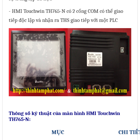
Phụ kiện lắp tủ điện
- HMI Touchwin TH765-N có 2 cổng COM có thể giao
tiếp độc lập và nhận ra THS giao tiếp với một PLC
Giới thiệu
Dịch vụ
Thiết kế phần mềm giám sát
và quản lý
Thiết kế tủ điện công nghiệp
Sửa chữa biến tần
Sửa chữa PLC
Sửa chữa màn hình HMI
Thông số kỹ thuật của màn hình HMI Touchwin
Sửa Bộ điều khiển Servo, Bộ
TH765-N:
điều khiển motor bước
MỤC
CHI TIẾ
Sửa chữa bộ nguồn