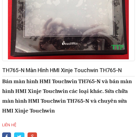
Giải pháp quản lý bằng mã
vạch
Bảng LED điện tử
Bảng điện tử năng suất
Bảng Led hiển thị nhiệt độ
độ ẩm
TH765-N Màn Hình HMI Xinje Touchwin TH765-N
Đồng hồ thời gian thực
Bán màn hình HMI Touchwin TH765-N và bán màn
Máy dò kim loại
hình HMI Xinje Touchwin các loại khác. Sửa chữa
Màn hình cảm ứng HMI
màn hình HMI Touchwin TH765-N và chuyên sửa
PLC - Bộ lập trình PLC
HMI Xinje Touchwin
Biến tần
LIÊN HỆ
Máy tính công nghiệp