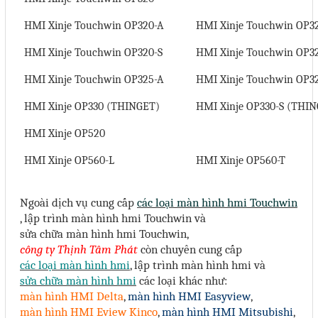
HMI Xinje Touchwin OP320-A
HMI Xinje Touchwin OP3
HMI Xinje Touchwin OP320-S
HMI Xinje Touchwin OP32
HMI Xinje Touchwin OP325-A
HMI Xinje Touchwin OP32
HMI Xinje OP330 (THINGET)
HMI Xinje OP330-S (THI
HMI Xinje OP520
HMI Xinje OP560-L
HMI Xinje OP560-T
Ngoài dịch vụ cung cấp
các loại màn hình hmi Touchwin
, lập trình màn hình hmi
Touchwin
và
sửa chữa màn hình hmi
Touchwin
,
công ty Thịnh Tâm Phát
còn chuyên cung cấp
các loại màn hình hmi
, lập trình màn hình hmi
và
sửa chữa màn hình hmi
các loại khác như:
màn hình HMI Delta
,
màn hình HMI Easyview
,
màn hình HMI Eview Kinco
,
màn hình HMI Mitsubishi
,