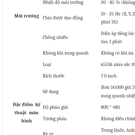
Nhiệt độ môi trường
20 - 85 % (không
Liên hệ
10 - 25 Hz (X, Y,
Môi trường
Chịu được dao động
Đóng
phút 2G)
Điện áp tiếng ồn
Chống nhiễu
1us, 1 phút
TRÊN MẠNG XÃ HỘI
Không khí xung quanh
Không có khí ăn
Facebook
Loại
65536 màu sắc t
Google
Kích thước
7.0 inch
Hơn 50.000 giờ, 2
Twitter
Sử dụng
xung quanh nhiệ
Đặc điểm kỹ
Độ phân giải
800 * 480
thuật màn
Gọi cho chúng tôi
Tương phản
Không điều chỉn
hình
Nhắn tin
Trung Quốc, Anh
Ký tự