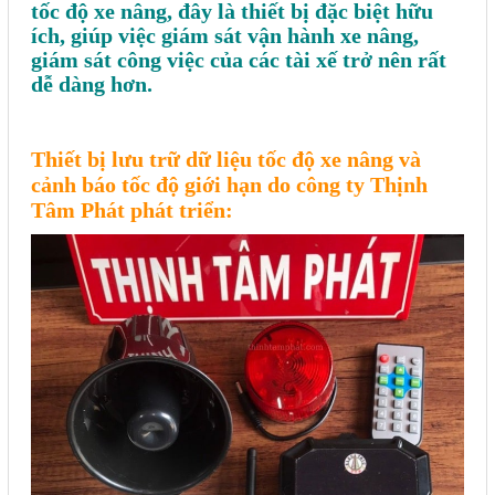
tốc độ xe nâng, đây là thiết bị đặc biệt hữu
Sửa motor - Quấn motor
ích, giúp việc giám sát vận hành xe nâng,
giám sát công việc của các tài xế trở nên rất
Sửa Cân Điện Tử
dễ dàng hơn.
Lập trình PLC
Lập trình màn hình HMI
Thiết bị lưu trữ dữ liệu tốc độ xe nâng và
cảnh báo tốc độ giới hạn do công ty Thịnh
Lập trình hệ thống Scada
Tâm Phát phát triển:
Lập trình hệ thống Servo
Crack password PLC
Crack password HMI
Lấy Chương Trình HMI
Thông tin hữu ích
Hình ảnh sửa chữa