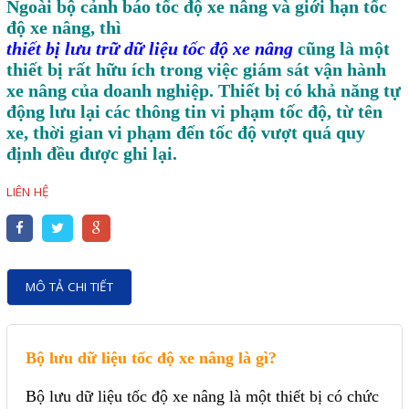
Ngoài bộ cảnh báo tốc độ xe nâng và giới hạn tốc
Motor Servo / Driver Servo
độ xe nâng, thì
Cáp lập trình PLC - HMI -
thiết bị lưu trữ dữ liệu tốc độ xe nâng
cũng là một
thiết bị rất hữu ích trong việc giám sát vận hành
Servo
xe nâng của doanh nghiệp. Thiết bị có khả năng tự
Cân Điện Tử
động lưu lại các thông tin vi phạm tốc độ, từ tên
xe, thời gian vi phạm đến tốc độ vượt quá quy
Thiết bị thu thập dữ liệu,
định đều được ghi lại.
truyền và lưu trữ dữ liệu
LIÊN HỆ
Thiết bị điều khiển và giám
sát
Thiết bị cảnh báo
MÔ TẢ CHI TIẾT
Thiết bị đo lường - Cảm biến
Bộ điều khiển nhiệt độ
Bộ đếm - Bộ hẹn giờ
Bộ lưu dữ liệu tốc độ xe nâng là gì?
Đồng hồ đo đa năng
Bộ lưu dữ liệu tốc độ xe nâng là một thiết bị có chức