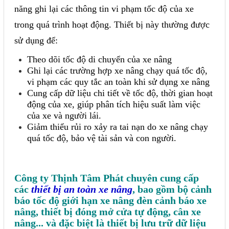
Phụ kiện lắp tủ điện
năng ghi lại các thông tin vi phạm tốc độ của xe
trong quá trình hoạt động. Thiết bị này thường được
Giới thiệu
sử dụng để:
Theo dõi tốc độ di chuyển của xe nâng
Dịch vụ
Ghi lại các trường hợp xe nâng chạy quá tốc độ,
vi phạm các quy tắc an toàn khi sử dụng xe nâng
Thiết kế phần mềm giám sát
Cung cấp dữ liệu chi tiết về tốc độ, thời gian hoạt
và quản lý
động của xe, giúp phân tích hiệu suất làm việc
của xe và người lái.
Thiết kế tủ điện công nghiệp
Giảm thiểu rủi ro xảy ra tai nạn do xe nâng chạy
Sửa chữa biến tần
quá tốc độ, bảo vệ tài sản và con người.
Sửa chữa PLC
Sửa chữa màn hình HMI
Công ty Thịnh Tâm Phát chuyên cung cấp
các
thiết bị an toàn xe nâng
, bao gồm bộ cảnh
Sửa Bộ điều khiển Servo, Bộ
báo tốc độ giới hạn xe nâng đèn cảnh báo xe
điều khiển motor bước
nâng, thiết bị đóng mở cửa tự động, cân xe
nâng... và đặc biệt là thiết bị lưu trữ dữ liệu
Sửa chữa bộ nguồn