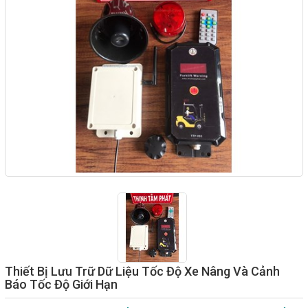
Giải pháp quản lý bằng mã
vạch
Bảng LED điện tử
Bảng điện tử năng suất
Bảng Led hiển thị nhiệt độ
độ ẩm
Đồng hồ thời gian thực
Máy dò kim loại
Màn hình cảm ứng HMI
PLC - Bộ lập trình PLC
Biến tần
Thiết Bị Lưu Trữ Dữ Liệu Tốc Độ Xe Nâng Và Cảnh
Báo Tốc Độ Giới Hạn
Máy tính công nghiệp