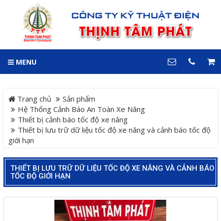
GIỎ HÀNG
0
MENU
DANH MỤC
LIÊN HỆ
Trang chủ
Hotline
Trang chủ
Sản phẩm
0909 199 102
Hệ Thống Cảnh Báo An Toàn Xe Nâng
Thiết bị cảnh báo tốc độ xe nâng
Dự án
Thiết bị lưu trữ dữ liệu tốc độ xe nâng và cảnh báo tốc độ
Địa chỉ
giới hạn
Sản phẩm
64 đường 24, KDC Hiệp
Thành 3, P. Hiệp Thành, TP.
Thủ Dầu Một, Tỉnh Bình
THIẾT BỊ LƯU TRỮ DỮ LIỆU TỐC ĐỘ XE NÂNG VÀ CẢNH BÁO
Hệ Thống Cảnh Báo An
Dương
TỐC ĐỘ GIỚI HẠN
Điện thoại
Toàn Xe Nâng
0909 199 102
Hệ thống điều khiển giám
COPYRIGHT 2018. ALL RIGHTS RESERVED
sát và thu thập dữ liệu