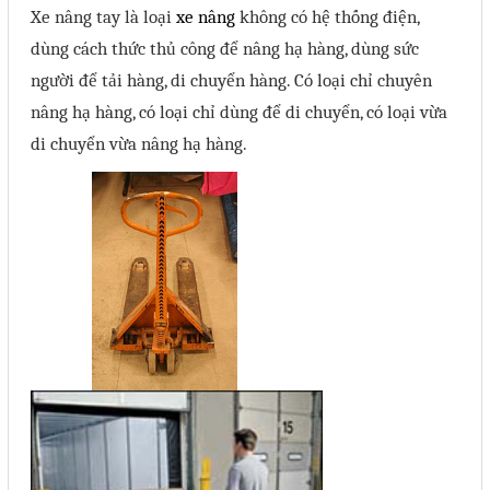
Xe nâng tay là loại
xe nâng
không có hệ thống điện,
Sửa motor - Quấn motor
dùng cách thức thủ công để nâng hạ hàng, dùng sức
Sửa Cân Điện Tử
người để tải hàng, di chuyển hàng. Có loại chỉ chuyên
Lập trình PLC
nâng hạ hàng, có loại chỉ dùng để di chuyển, có loại vừa
di chuyển vừa nâng hạ hàng.
Lập trình màn hình HMI
Lập trình hệ thống Scada
Lập trình hệ thống Servo
Crack password PLC
Crack password HMI
Lấy Chương Trình HMI
Thông tin hữu ích
Hình ảnh sửa chữa