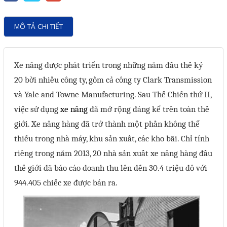
Motor Servo / Driver Servo
Cáp lập trình PLC - HMI -
MÔ TẢ CHI TIẾT
Servo
Cân Điện Tử
Xe nâng được phát triển trong những năm đầu thế kỷ
Thiết bị thu thập dữ liệu,
20 bời nhiều công ty, gồm cả công ty Clark Transmission
truyền và lưu trữ dữ liệu
và Yale and Towne Manufacturing. Sau Thế Chiến thứ II,
việc sử dụng
xe nâng
đã mở rộng đáng kể trên toàn thế
Thiết bị điều khiển và giám
giới. Xe nâng hàng đã trở thành một phần không thể
sát
thiếu trong nhà máy, khu sản xuất, các kho bãi. Chỉ tính
Thiết bị cảnh báo
riêng trong năm 2013, 20 nhà sản xuất xe nâng hàng đầu
Thiết bị đo lường - Cảm biến
thế giới đã báo cáo doanh thu lên đến 30.4 triệu đô với
Bộ điều khiển nhiệt độ
944.405 chiếc xe được bán ra.
Bộ đếm - Bộ hẹn giờ
Đồng hồ đo đa năng