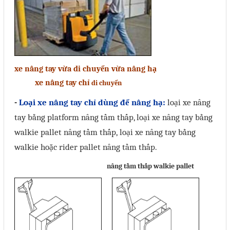
Liên hệ
Đóng
xe nâng tay vừa di chuyển vừa nâng hạ
TRÊN MẠNG XÃ HỘI
xe nâng tay chỉ
di chuyển
Facebook
-
Loại xe nâng tay chỉ dùng để nâng hạ:
loại xe nâng
tay bằng platform nâng tầm thấp, loại xe nâng tay bằng
Google
walkie pallet nâng tầm thấp,
loại xe nâng tay bằng
walkie hoặc rider pallet nâng tầm thấp.
Twitter
nâng tầm thấp
walkie pallet
Gọi cho chúng tôi
Nhắn tin