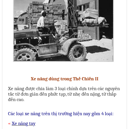
Phụ kiện lắp tủ điện
Giới thiệu
Dịch vụ
Thiết kế phần mềm giám sát
và quản lý
Thiết kế tủ điện công nghiệp
Sửa chữa biến tần
Xe nâng dùng trong Thế Chiến II
Sửa chữa PLC
Xe nâng được chia làm 3 loại chính dựa trên các nguyên
tắc từ đơn giản đến phức tạp, từ nhẹ đến nặng, từ thấp
Sửa chữa màn hình HMI
đến cao.
Sửa Bộ điều khiển Servo, Bộ
Các lo
ại
xe nâng
tr
ên thị trường hiện nay gồm 4 loại:
điều khiển motor bước
Xe nâng tay
«
Sửa chữa bộ nguồn