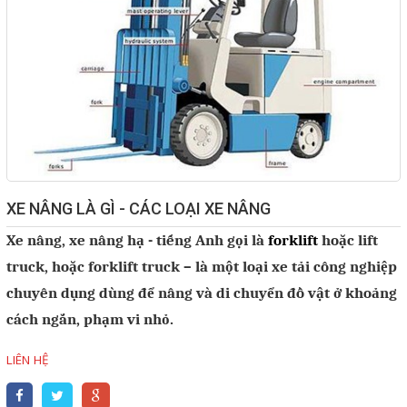
Giải pháp quản lý bằng mã
vạch
Bảng LED điện tử
Bảng điện tử năng suất
Bảng Led hiển thị nhiệt độ
độ ẩm
XE NÂNG LÀ GÌ - CÁC LOẠI XE NÂNG
Đồng hồ thời gian thực
Xe nâng, xe nâng hạ - tiếng Anh gọi là
forklift
hoặc lift
Máy dò kim loại
truck, hoặc forklift truck – là một loại xe tải công nghiệp
Màn hình cảm ứng HMI
chuyên dụng dùng để nâng và di chuyển đồ vật ở khoảng
PLC - Bộ lập trình PLC
cách ngắn, phạm vi nhỏ.
Biến tần
LIÊN HỆ
Máy tính công nghiệp