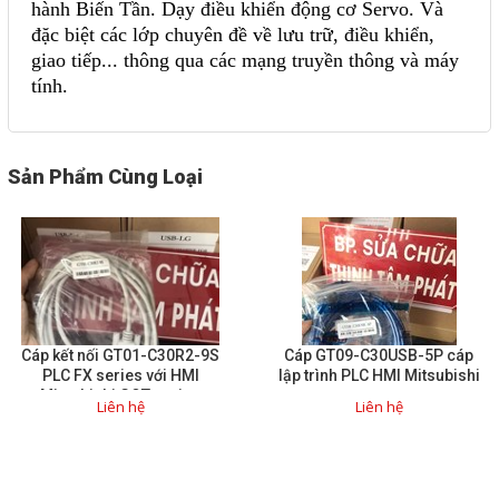
hành Biến Tần.
Dạy điều khiển động cơ Servo
. Và
đặc biệt các
lớp chuyên đề
về lưu trữ, điều khiển,
giao tiếp... thông qua các mạng truyền thông và máy
tính
.
Sản Phẩm Cùng Loại
Cáp kết nối GT01-C30R2-9S
Cáp GT09-C30USB-5P cáp
PLC FX series với HMI
lập trình PLC HMI Mitsubishi
Mitsubishi GOT series
Liên hệ
Liên hệ