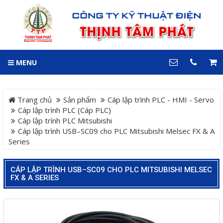
GIỎ HÀNG
0
MENU
DANH MỤC
LIÊN HỆ
Trang chủ
Hotline
Trang chủ
Sản phẩm
Cáp lập trình PLC - HMI - Servo
0909 199 102
Cáp lập trình PLC (Cáp PLC)
Cáp lập trình PLC Mitsubishi
Dự án
Cáp lập trình USB–SC09 cho PLC Mitsubishi Melsec FX & A
Địa chỉ
Series
Sản phẩm
64 đường 24, KDC Hiệp
Thành 3, P. Hiệp Thành, TP.
Thủ Dầu Một, Tỉnh Bình
CÁP LẬP TRÌNH USB–SC09 CHO PLC MITSUBISHI MELSEC
Hệ Thống Cảnh Báo An
Dương
FX & A SERIES
Điện thoại
Toàn Xe Nâng
0909 199 102
Hệ thống điều khiển giám
COPYRIGHT 2018. ALL RIGHTS RESERVED
sát và thu thập dữ liệu