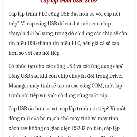
Cáp lập trình USB–SC09
Liên hệ
Cáp lập trình PLC cổng USB đắt hơn so với cáp nối
Đóng
tiếp? Vì cáp cổng USB để cài đặt một con chip
chuyển đổi bổ sung, trong đó sử dụng các chip sẽ cần
TRÊN MẠNG XÃ HỘI
tín hiệu USB thành tín hiệu PLC, nên giá cả sẽ cao
hơn so với cáp nối tiếp
Facebook
Có phức tạp cho các cổng USB và các ứng dụng cáp?
Google
Cổng USB sau khi con chip chuyển đổi trong Driver
Manager máy tính sẽ tạo ra các cổng COM, một lập
Twitter
trình nối tiếp với việc sử dụng cùng một cáp
Cáp USB ổn hơn so với cáp lập trình nối tiếp? Vì một
Gọi cho chúng tôi
dòng mới của bo mạch chủ máy tính và máy tính
xách tay không có giao diện RS232 cơ bản, cáp lập
Nhắn tin