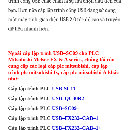
trình cổng USB chắc chắn là sự lựa chọn đầu tiên của
Mail
bạn. Hơn nữa cáp lập trình cổng USB đang sử dụng
một máy tính, giao diện USB 2.0 tốc độ cao và truyền
dữ liệu nhanh hơn.
COPYRIGHT 2018. ALL RIGHTS RESERVED
Ngoài cáp lập trình USB–SC09 cho PLC
Mitsubishi Melsec FX & A series, chúng tôi còn
cung cấp các loại cáp
plc mitsubishi,
cáp lập
trình
plc mitsubishi fx,
cáp
plc mitsubishi A
khác
như:
Cáp lập trình PLC
USB-SC11
Cáp lập trình PLC
USB–QC30R2
Cáp lập trình PLC
USB–SC09+
Cáp lập trình PLC
USB–FX232–CAB–1
Cáp lập trình PLC
USB–FX232–CAB–1+