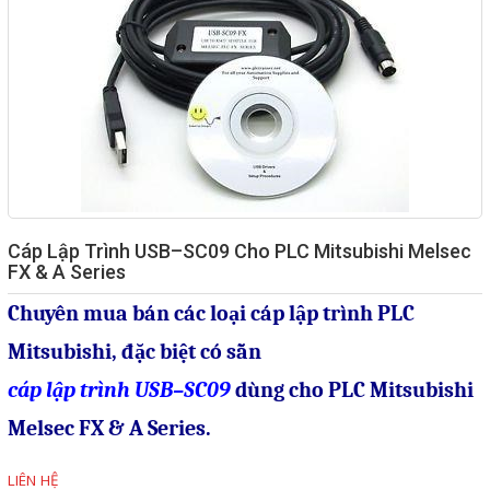
Giải pháp quản lý bằng mã
vạch
Bảng LED điện tử
Bảng điện tử năng suất
Bảng Led hiển thị nhiệt độ
độ ẩm
Cáp Lập Trình USB–SC09 Cho PLC Mitsubishi Melsec
Đồng hồ thời gian thực
FX & A Series
Máy dò kim loại
Chuyên mua bán các loại cáp lập trình
PLC
Màn hình cảm ứng HMI
Mitsubishi, đặc biệt có sẵn
PLC - Bộ lập trình PLC
cáp lập trình USB–SC09
dùng cho PLC Mitsubishi
Biến tần
Melsec FX & A Series.
Máy tính công nghiệp
LIÊN HỆ