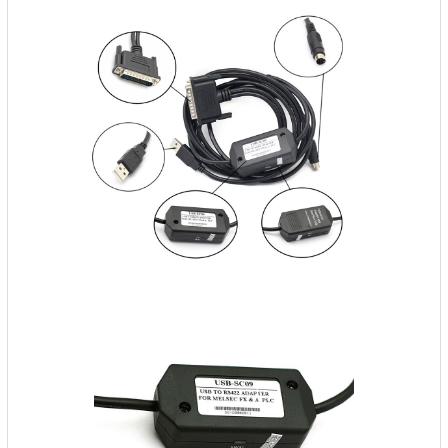
Phụ kiện lắp tủ điện
Giới thiệu
Dịch vụ
Thiết kế phần mềm giám sát
và quản lý
Thiết kế tủ điện công nghiệp
Sửa chữa biến tần
Sửa chữa PLC
Sửa chữa màn hình HMI
Sửa Bộ điều khiển Servo, Bộ
điều khiển motor bước
Sửa chữa bộ nguồn