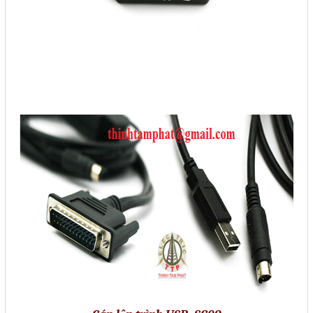
Sửa motor - Quấn motor
Sửa Cân Điện Tử
Lập trình PLC
Lập trình màn hình HMI
Lập trình hệ thống Scada
Lập trình hệ thống Servo
Crack password PLC
Crack password HMI
Lấy Chương Trình HMI
Thông tin hữu ích
Hình ảnh sửa chữa