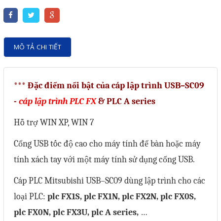
Motor Servo / Driver Servo
Cáp lập trình PLC - HMI -
Servo
MÔ TẢ CHI TIẾT
Cân Điện Tử
Thiết bị thu thập dữ liệu,
*** Đặc điểm nổi bật của cáp lập trình USB–SC09
truyền và lưu trữ dữ liệu
-
cáp lập trình PLC FX
& PLC A series
Thiết bị điều khiển và giám
Hỗ trợ WIN XP, WIN 7
sát
Thiết bị cảnh báo
Cổng USB tốc độ cao cho máy tính để bàn hoặc máy
Thiết bị đo lường - Cảm biến
tính xách tay với một máy tính sử dụng cổng USB.
Bộ điều khiển nhiệt độ
Cáp PLC Mitsubishi USB–SC09
dùng lập trình cho các
Bộ đếm - Bộ hẹn giờ
loại PLC:
plc FX1S, plc FX1N, plc FX2N, plc FX0S,
Đồng hồ đo đa năng
plc FX0N, plc FX3U, plc A series,
…