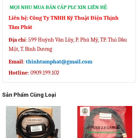
MỌI NHU MUA BÁN CÁP PLC XIN LIÊN HỆ
Mail
Liên hệ: Công Ty TNHH Kỹ Thuật Điện Thịnh
Tâm Phát
COPYRIGHT 2018. ALL RIGHTS RESERVED
Địa chỉ
: 599 Huỳnh Văn Lũy, P. Phú Mỹ, TP. Thủ Dầu
Một, T. Bình Dương
Email
:
thinhtamphat@gmail.com
Hotline
: 0909.199.102
Sản Phẩm Cùng Loại