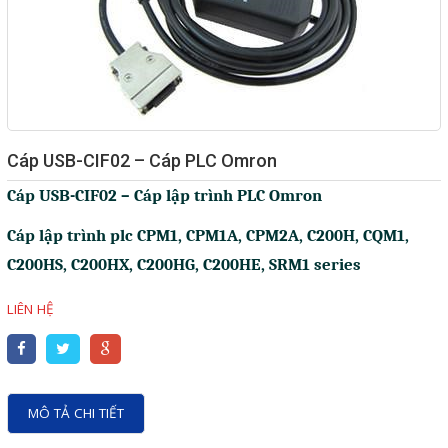
Giải pháp quản lý bằng mã
vạch
Bảng LED điện tử
Bảng điện tử năng suất
Cáp USB-CIF02 – Cáp PLC Omron
Bảng Led hiển thị nhiệt độ
Cáp USB-CIF02 – Cáp lập trình PLC Omron
độ ẩm
Cáp lập trình plc CPM1, CPM1A, CPM2A, C200H, CQM1,
Đồng hồ thời gian thực
C200HS, C200HX, C200HG, C200HE, SRM1 series
Máy dò kim loại
LIÊN HỆ
Màn hình cảm ứng HMI
PLC - Bộ lập trình PLC
Biến tần
MÔ TẢ CHI TIẾT
Máy tính công nghiệp