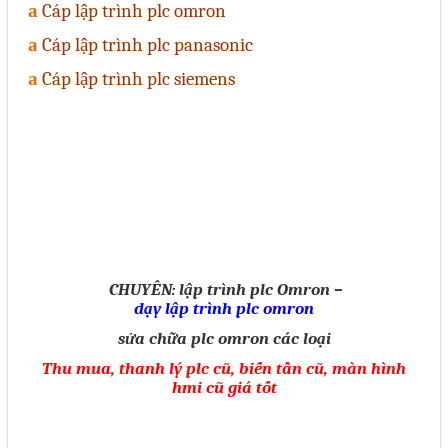
a
Cáp lập trình plc omron
Liên hệ
a
Cáp lập trình plc panasonic
Đóng
a
Cáp lập trình plc siemens
TRÊN MẠNG XÃ HỘI
Facebook
Google
CHUYÊN: lập trình plc Omron –
Twitter
dạy lập trình plc omron
sửa chữa plc omron các loại
Thu mua, thanh lý plc cũ, biến tần cũ, màn hình
Gọi cho chúng tôi
hmi cũ giá tốt
Nhắn tin