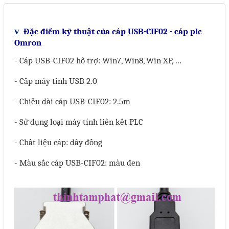
Motor Servo / Driver Servo
Cáp lập trình PLC - HMI -
v
Đặc điểm kỹ thuật của cáp USB-CIF02 - cáp plc
Servo
Omron
Cân Điện Tử
- Cáp USB-CIF02 hỗ trợ: Win7, Win8, Win XP, …
Thiết bị thu thập dữ liệu,
- Cấp máy tính USB 2.0
truyền và lưu trữ dữ liệu
- Chiều dài
cáp USB-CIF02
: 2.5m
Thiết bị điều khiển và giám
- Sử dụng loại máy tính liên kết PLC
sát
- Chất liệu cáp: dây đồng
Thiết bị cảnh báo
- Màu sắc c
áp USB-CIF02
: màu đen
Thiết bị đo lường - Cảm biến
Bộ điều khiển nhiệt độ
Bộ đếm - Bộ hẹn giờ
Đồng hồ đo đa năng