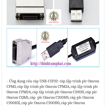
Phụ kiện lắp tủ điện
Giới thiệu
Dịch vụ
Thiết kế phần mềm giám sát
và quản lý
Thiết kế tủ điện công nghiệp
Sửa chữa biến tần
Sửa chữa PLC
Sửa chữa màn hình HMI
- Ứng dụng của cáp USB-CIF02: cáp lập trình plc Omron
CPM1, cáp lập trình plc Omron CPM1A, cáp lập trình plc
Sửa Bộ điều khiển Servo, Bộ
Omron CPM2A, cáp lập trình plc Omron C200H, cáp plc
điều khiển motor bước
Omron CQM1, cáp plc Omron C200HS, cáp plc Omron
C200HX, cáp plc Omron C200HG, cáp plc Omron
Sửa chữa bộ nguồn