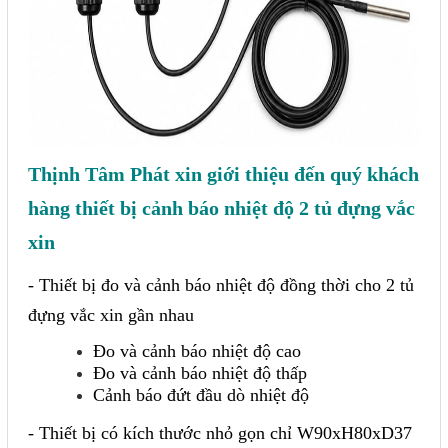
Sửa motor - Quấn motor
Sửa Cân Điện Tử
Lập trình PLC
Lập trình màn hình HMI
Lập trình hệ thống Scada
Thịnh Tâm Phát xin giới thiệu đến quý khách
Lập trình hệ thống Servo
hàng thiết bị cảnh báo nhiệt độ 2 tủ đựng vắc
Crack password PLC
xin
Crack password HMI
- Thiết bị đo và cảnh báo nhiệt độ đồng thời cho 2 tủ
Lấy Chương Trình HMI
đựng vắc xin gần nhau
Đo và cảnh báo nhiệt độ cao
Thông tin hữu ích
Đo và cảnh báo nhiệt độ thấp
Cảnh báo đứt đầu dò nhiệt độ
Hình ảnh sửa chữa
- Thiết bị có kích thước nhỏ gọn chỉ W90xH80xD37