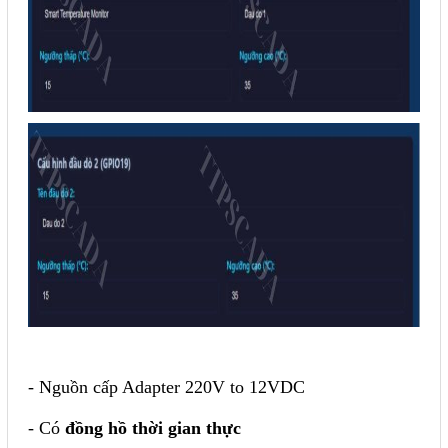
- Nguồn cấp Adapter 220V to 12VDC
- Có
đồng hồ thời gian thực