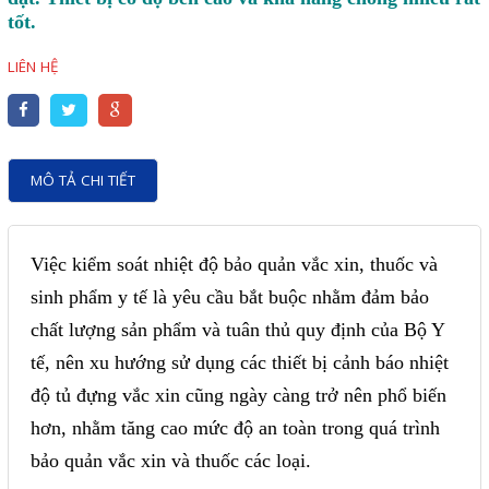
Motor Servo / Driver Servo
tốt.
Cáp lập trình PLC - HMI -
LIÊN HỆ
Servo
Cân Điện Tử
Thiết bị thu thập dữ liệu,
MÔ TẢ CHI TIẾT
truyền và lưu trữ dữ liệu
Thiết bị điều khiển và giám
Việc kiểm soát nhiệt độ bảo quản vắc xin, thuốc và
sát
sinh phẩm y tế là yêu cầu bắt buộc nhằm đảm bảo
Thiết bị cảnh báo
chất lượng sản phẩm và tuân thủ quy định của Bộ Y
Thiết bị đo lường - Cảm biến
tế, nên xu hướng sử dụng các thiết bị cảnh báo nhiệt
Bộ điều khiển nhiệt độ
độ tủ đựng vắc xin cũng ngày càng trở nên phổ biến
Bộ đếm - Bộ hẹn giờ
hơn, nhằm tăng cao mức độ an toàn trong quá trình
bảo quản vắc xin và thuốc các loại.
Đồng hồ đo đa năng