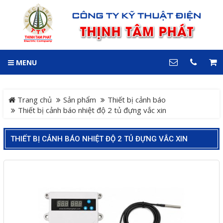
GIỎ HÀNG
0
MENU
DANH MỤC
LIÊN HỆ
Trang chủ
Hotline
Trang chủ
Sản phẩm
Thiết bị cảnh báo
0909 199 102
Thiết bị cảnh báo nhiệt độ 2 tủ đựng vắc xin
Dự án
Địa chỉ
THIẾT BỊ CẢNH BÁO NHIỆT ĐỘ 2 TỦ ĐỰNG VẮC XIN
Sản phẩm
64 đường 24, KDC Hiệp
Thành 3, P. Hiệp Thành, TP.
Thủ Dầu Một, Tỉnh Bình
Hệ Thống Cảnh Báo An
Dương
Điện thoại
Toàn Xe Nâng
0909 199 102
Hệ thống điều khiển giám
COPYRIGHT 2018. ALL RIGHTS RESERVED
sát và thu thập dữ liệu