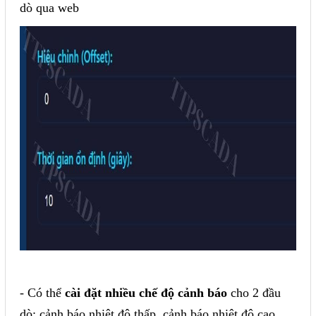
dò qua web
- Có thể
cài đặt nhiều chế độ cảnh báo
cho 2 đầu
dò: cảnh báo nhiệt độ thấp, cảnh báo nhiệt độ cao,