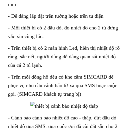
mm
Liên hệ
- Dễ dàng lắp đặt trên tường hoặc trên tủ điện
Đóng
- Mỗi thiết bị có 2 đầu dò, đo nhiệt độ cho 2 tủ đựng
vắc xin cùng lúc.
TRÊN MẠNG XÃ HỘI
- Trên thiết bị có 2 màn hình Led, hiển thị nhiệt độ rõ
Facebook
ràng, sắc nét, người dùng dễ dàng quan sát nhiệt độ
của cả 2 tủ lạnh.
Google
- Trên mỗi đồng hồ đều có khe cắm SIMCARD để
Twitter
phục vụ nhu cầu cảnh báo từ xa qua SMS hoặc cuộc
gọi. (SIMCARD khách tự trang bị)
Gọi cho chúng tôi
- Cảnh báo cảnh báo nhiệt độ cao - thấp, đứt đầu dò
Nhắn tin
nhiệt độ qua SMS, qua cuộc gọi đã cài đặt sẵn cho 2