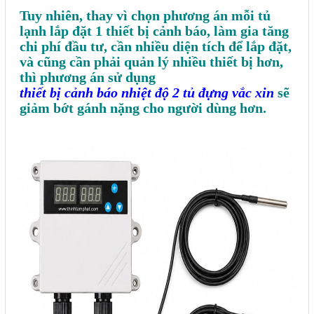
Phụ kiện lắp tủ điện
Tuy nhiên, thay vì chọn phương án mỗi tủ
lạnh lắp đặt 1 thiết bị cảnh báo, làm gia tăng
chi phí đầu tư, cần nhiều diện tích để lắp đặt,
Giới thiệu
và cũng cần phải quản lý nhiều thiết bị hơn,
thì phương án sử dụng
Dịch vụ
thiết bị cảnh báo nhiệt độ 2 tủ đựng vắc xin
sẽ
giảm bớt gánh nặng cho người dùng hơn.
Thiết kế phần mềm giám sát
và quản lý
Thiết kế tủ điện công nghiệp
Sửa chữa biến tần
Sửa chữa PLC
Sửa chữa màn hình HMI
Sửa Bộ điều khiển Servo, Bộ
điều khiển motor bước
Sửa chữa bộ nguồn