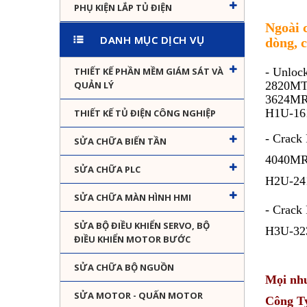
PHỤ KIỆN LẮP TỦ ĐIỆN
Ngoài 
DANH MỤC DỊCH VỤ
dòng, 
THIẾT KẾ PHẦN MỀM GIÁM SÁT VÀ
- Unloc
QUẢN LÝ
2820MT
3624MR
H1U-16
THIẾT KẾ TỦ ĐIỆN CÔNG NGHIỆP
- Crac
SỬA CHỮA BIẾN TẦN
4040MR
SỬA CHỮA PLC
H2U-24
SỬA CHỮA MÀN HÌNH HMI
- Crac
SỬA BỘ ĐIỀU KHIỂN SERVO, BỘ
H3U-32
ĐIỀU KHIỂN MOTOR BƯỚC
SỬA CHỮA BỘ NGUỒN
Mọi nhu
SỬA MOTOR - QUẤN MOTOR
Công T