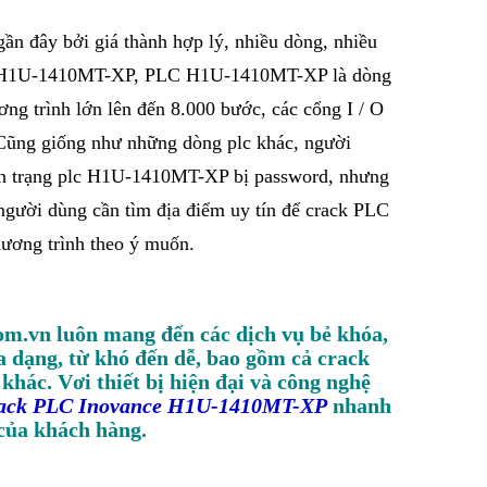
ần đây bởi giá thành hợp lý, nhiều dòng, nhiều
nce H1U-1410MT-XP, PLC H1U-1410MT-XP là dòng
ng trình lớn lên đến 8.000 bước, các cổng I / O
 Cũng giống như những dòng plc khác, người
h trạng plc H1U-1410MT-XP bị password, nhưng
 người dùng cần tìm địa điểm uy tín để crack PLC
ương trình theo ý muốn.
m.vn luôn mang đến các dịch vụ bẻ khóa,
 dạng, từ khó đến dễ, bao gồm cả crack
ác. Vơi thiết bị hiện đại và công nghệ
ack PLC Inovance H1U-1410MT-XP
nhanh
 của khách hàng.