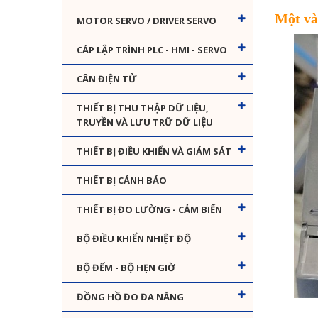
Một và
MOTOR SERVO / DRIVER SERVO
CÁP LẬP TRÌNH PLC - HMI - SERVO
CÂN ĐIỆN TỬ
THIẾT BỊ THU THẬP DỮ LIỆU,
TRUYỀN VÀ LƯU TRỮ DỮ LIỆU
THIẾT BỊ ĐIỀU KHIỂN VÀ GIÁM SÁT
THIẾT BỊ CẢNH BÁO
THIẾT BỊ ĐO LƯỜNG - CẢM BIẾN
BỘ ĐIỀU KHIỂN NHIỆT ĐỘ
BỘ ĐẾM - BỘ HẸN GIỜ
ĐỒNG HỒ ĐO ĐA NĂNG