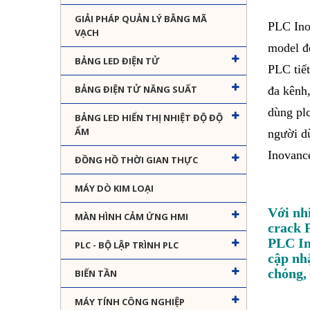
GIẢI PHÁP QUẢN LÝ BẰNG MÃ
PLC Ino
VẠCH
model đ
BẢNG LED ĐIỆN TỬ
PLC tiế
BẢNG ĐIỆN TỬ NĂNG SUẤT
đa kênh
dùng pl
BẢNG LED HIỂN THỊ NHIỆT ĐỘ ĐỘ
ẨM
người dù
Inovanc
ĐỒNG HỒ THỜI GIAN THỰC
MÁY DÒ KIM LOẠI
Với nh
MÀN HÌNH CẢM ỨNG HMI
crack 
PLC In
PLC - BỘ LẬP TRÌNH PLC
cập nh
chóng,
BIẾN TẦN
MÁY TÍNH CÔNG NGHIỆP