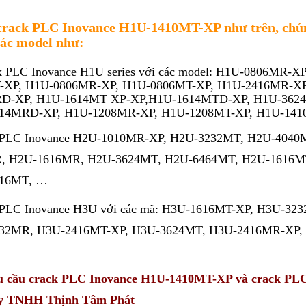
crack PLC Inovance H1U-1410MT-XP như trên, chún
các model như:
k PLC Inovance H1U series với các model: H1U-0806MR
-XP, H1U-0806MR-XP, H1U-0806MT-XP, H1U-2416MR-XP
D-XP, H1U-1614MT XP-XP,H1U-1614MTD-XP, H1U-3624
14MRD-XP, H1U-1208MR-XP, H1U-1208MT-XP, H1U-141
k PLC Inovance H2U-1010MR-XP, H2U-3232MT, H2U-404
, H2U-1616MR, H2U-3624MT, H2U-6464MT, H2U-1616M
16MT, …
k PLC Inovance H3U với các mã: H3U-1616MT-XP, H3U-
32MR, H3U-2416MT-XP, H3U-3624MT, H3U-2416MR-XP,
 cầu crack PLC Inovance H1U-1410MT-XP và crack PLC I
y TNHH Thịnh Tâm Phát