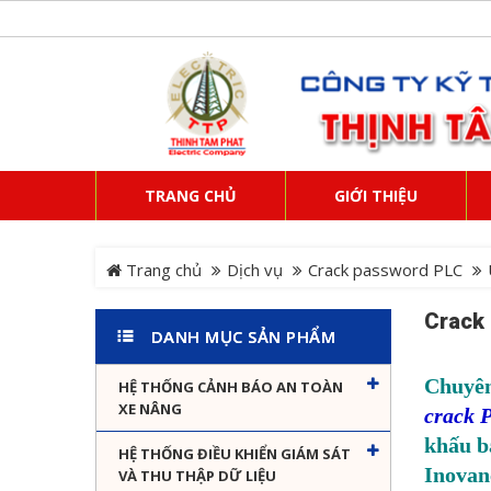
TRANG CHỦ
GIỚI THIỆU
Trang chủ
Dịch vụ
Crack password PLC
Crack
DANH MỤC SẢN PHẨM
Chuyên
HỆ THỐNG CẢNH BÁO AN TOÀN
XE NÂNG
crack 
khấu b
HỆ THỐNG ĐIỀU KHIỂN GIÁM SÁT
Inovan
VÀ THU THẬP DỮ LIỆU