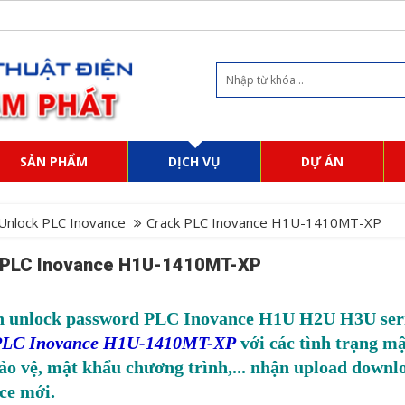
SẢN PHẨM
DỊCH VỤ
DỰ ÁN
Unlock PLC Inovance
Crack PLC Inovance H1U-1410MT-XP
 PLC Inovance H1U-1410MT-XP
 unlock password PLC Inovance H1U H2U H3U seri
PLC Inovance H1U-1410MT-XP
với các tình trạng mậ
ảo vệ, mật khẩu chương trình,... nhận upload downlo
ce mới.