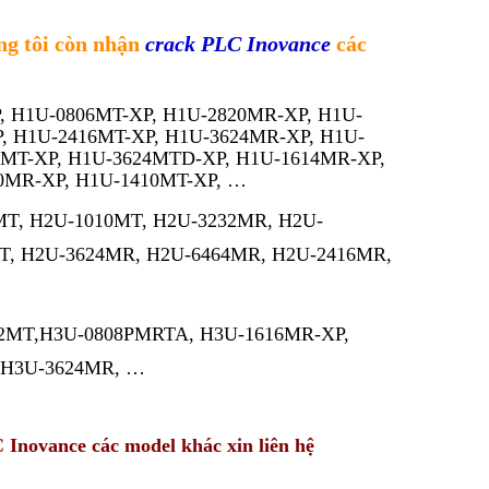
g tôi còn nhận
crack PLC Inovance
các
-XP, H1U-0806MT-XP, H1U-2820MR-XP, H1U-
, H1U-2416MT-XP, H1U-3624MR-XP, H1U-
MT-XP, H1U-3624MTD-XP, H1U-1614MR-XP,
0MR-XP, H1U-1410MT-XP, …
0MT, H2U-1010MT, H2U-3232MR, H2U-
T, H2U-3624MR, H2U-6464MR, H2U-2416MR,
3232MT,H3U-0808PMRTA, H3U-1616MR-XP,
 H3U-3624MR, …
novance các model khác xin liên hệ