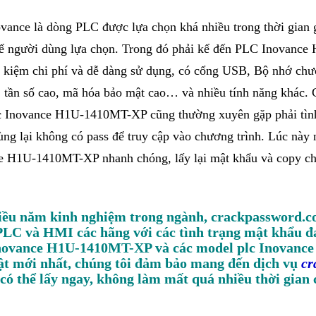
vance là dòng PLC được lựa chọn khá nhiều trong thời gian g
ể người dùng lựa chọn. Trong đó phải kể đến PLC Inova
t kiệm chi phí và dễ dàng sử dụng, có cổng USB, Bộ nhớ chươ
, tần số cao, mã hóa bảo mật cao… và nhiều tính năng khác.
c Inovance H1U-1410MT-XP cũng thường xuyên gặp phải tìn
ng lại không có pass để truy cập vào chương trình. Lúc này
e H1U-1410MT-XP nhanh chóng, lấy lại mật khẩu và copy ch
iều năm kinh nghiệm trong ngành, crackpassword.co
PLC và HMI các hãng với các tình trạng mật khẩu đa
ovance H1U-1410MT-XP và các model plc Inovance kh
ật mới nhất, chúng tôi đảm bảo mang đến dịch vụ
cr
 có thể lấy ngay, không làm mất quá nhiều thời gian