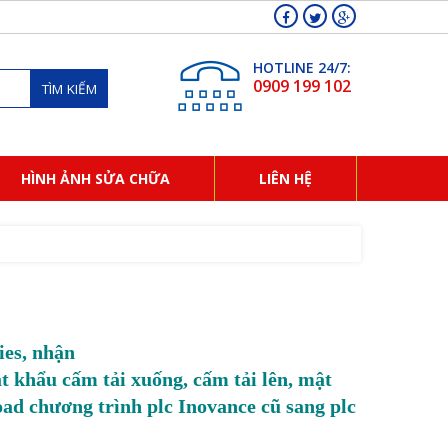
HOTLINE 24/7:
0909 199 102
TÌM KIẾM
HÌNH ẢNH SỬA CHỮA
LIÊN HỆ
es, nhận
t khẩu cấm tải xuống, cấm tải lên, mật
ad chương trình plc Inovance cũ sang plc