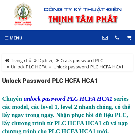
GIỎ HÀNG
0
MENU
DANH MỤC
LIÊN HỆ
Trang chủ
Hotline
Trang chủ
Dịch vụ
Crack password PLC
0909 199 102
Unlock PLC HCFA
Unlock password PLC HCFA HCA1
Dự án
Unlock Password PLC HCFA HCA1
Địa chỉ
Sản phẩm
64 đường 24, KDC Hiệp
Thành 3, P. Hiệp Thành, TP.
Chuyên
unlock password PLC HCFA HCA1
series
Thủ Dầu Một, Tỉnh Bình
Hệ Thống Cảnh Báo An
các model, các level 1, level 2 nhanh chóng, có thể
Dương
Điện thoại
Toàn Xe Nâng
lấy ngay trong ngày. Nhận phục hồi dữ liệu PLC,
0909 199 102
lấy chương trình từ PLC HCFA HCA1 cũ và nạp
Hệ thống điều khiển giám
COPYRIGHT 2018. ALL RIGHTS RESERVED
chương trình cho PLC HCFA HCA1 mới.
sát và thu thập dữ liệu