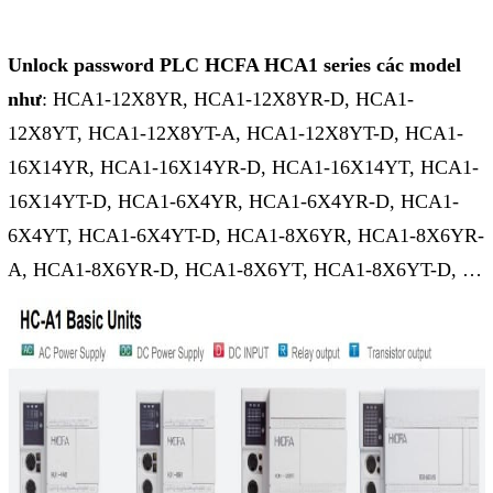
Phụ kiện lắp tủ điện
Unlock password PLC HCFA HCA1 series các model
Giới thiệu
như
: HCA1-12X8YR, HCA1-12X8YR-D, HCA1-
Dịch vụ
12X8YT, HCA1-12X8YT-A, HCA1-12X8YT-D, HCA1-
16X14YR, HCA1-16X14YR-D, HCA1-16X14YT, HCA1-
Thiết kế phần mềm giám sát
16X14YT-D, HCA1-6X4YR, HCA1-6X4YR-D, HCA1-
và quản lý
6X4YT, HCA1-6X4YT-D, HCA1-8X6YR, HCA1-8X6YR-
Thiết kế tủ điện công nghiệp
A, HCA1-8X6YR-D, HCA1-8X6YT, HCA1-8X6YT-D, …
Sửa chữa biến tần
Sửa chữa PLC
Sửa chữa màn hình HMI
Sửa Bộ điều khiển Servo, Bộ
điều khiển motor bước
Sửa chữa bộ nguồn