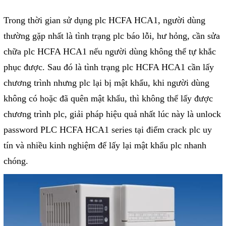
Giải pháp quản lý bằng mã
Trong thời gian sử dụng plc HCFA HCA1, người dùng
vạch
thường gặp nhất là tình trạng plc báo lỗi, hư hỏng, cần sửa
chữa plc HCFA HCA1 nếu người dùng không thể tự khắc
Bảng LED điện tử
phục được. Sau đó là tình trạng plc HCFA HCA1 cần lấy
Bảng điện tử năng suất
chương trình nhưng plc lại bị mật khẩu, khi người dùng
Bảng Led hiển thị nhiệt độ
không có hoặc đã quên mật khẩu, thì không thể lấy được
độ ẩm
chương trình plc, giải pháp hiệu quả nhất lúc này là unlock
Đồng hồ thời gian thực
password PLC HCFA HCA1 series tại điểm crack plc uy
Máy dò kim loại
tín và nhiều kinh nghiệm để lấy lại mật khẩu plc nhanh
Màn hình cảm ứng HMI
chóng.
PLC - Bộ lập trình PLC
Biến tần
Máy tính công nghiệp