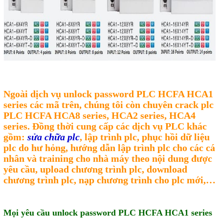
Sửa motor - Quấn motor
Sửa Cân Điện Tử
Lập trình PLC
Lập trình màn hình HMI
Lập trình hệ thống Scada
Ngoài dịch vụ unlock password PLC HCFA HCA1
Lập trình hệ thống Servo
series các mã trên, chúng tôi còn chuyên crack plc
PLC HCFA HCA8 series, HCA2 series, HCA4
Crack password PLC
series. Đồng thời cung cấp các dịch vụ PLC khác
Crack password HMI
gồm:
sửa chữa plc
, lập trình plc, phục hồi dữ liệu
plc do hư hỏng, hướng dẫn lập trình plc cho các cá
Lấy Chương Trình HMI
nhân và training cho nhà máy theo nội dung được
yêu cầu, upload chương trình plc, download
Thông tin hữu ích
chương trình plc, nạp chương trình cho plc mới,…
Hình ảnh sửa chữa
Mọi yêu cầu unlock password PLC HCFA HCA1 series