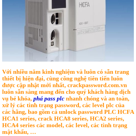
Motor Servo / Driver Servo
Cáp lập trình PLC - HMI -
Servo
Cân Điện Tử
Thiết bị thu thập dữ liệu,
truyền và lưu trữ dữ liệu
Thiết bị điều khiển và giám
Với nhiều năm kinh nghiệm và luôn có sẵn trang
sát
thiết bị hiện đại, cùng công nghệ tiên tiến luôn
được cập nhật mới nhất, crackpassword.com.vn
Thiết bị cảnh báo
luôn sẵn sàng mang đến cho quý khách hàng dịch
Thiết bị đo lường - Cảm biến
vụ bẻ khóa,
phá pass plc
nhanh chóng và an toàn,
xử lý các tình trạng password, các level plc của
Bộ điều khiển nhiệt độ
các hãng, bao gồm cả unlock password PLC HCFA
HCA1 series, crack HCA8 series, HCA2 series,
Bộ đếm - Bộ hẹn giờ
HCA4 series các model, các level, các tình trạng
Đồng hồ đo đa năng
mật khẩu, …