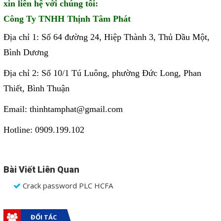
xin liên hệ với chúng tôi:
Liên hệ
Công Ty TNHH Thịnh Tâm Phát
Đóng
Địa chỉ 1: Số 64 đường 24, Hiệp Thành 3, Thủ Dầu Một,
Bình Dương
TRÊN MẠNG XÃ HỘI
Địa chỉ 2: Số 10/1 Tú Luông, phường Đức Long, Phan
Thiết, Bình Thuận
Facebook
Email: thinhtamphat@gmail.com
Google
Hotline: 0909.199.102
Twitter
Bài Viết Liên Quan
Gọi cho chúng tôi
Crack password PLC HCFA
Nhắn tin
ĐỐI TÁC