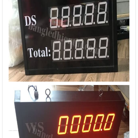
Liên hệ
Đóng
TRÊN MẠNG XÃ HỘI
Facebook
Google
Twitter
Gọi cho chúng tôi
Nhắn tin