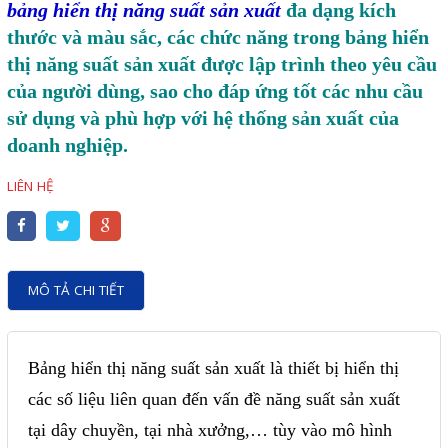
Motor Servo / Driver Servo
bảng hiển thị năng suất sản xuất
đa dạng kích
thước và màu sắc, các chức năng trong bảng hiển
Cáp lập trình PLC - HMI -
thị năng suất sản xuất được lập trình theo yêu cầu
Servo
của người dùng, sao cho đáp ứng tốt các nhu cầu
Cân Điện Tử
sử dụng và phù hợp với hệ thống sản xuất của
doanh nghiệp.
Thiết bị thu thập dữ liệu,
truyền và lưu trữ dữ liệu
LIÊN HỆ
Thiết bị điều khiển và giám
sát
Thiết bị cảnh báo
MÔ TẢ CHI TIẾT
Thiết bị đo lường - Cảm biến
Bộ điều khiển nhiệt độ
Bảng hiển thị năng suất sản xuất là thiết bị hiển thị
Bộ đếm - Bộ hẹn giờ
các số liệu liên quan đến vấn đề năng suất sản xuất
Đồng hồ đo đa năng
tại dây chuyền, tại nhà xưởng,… tùy vào mô hình