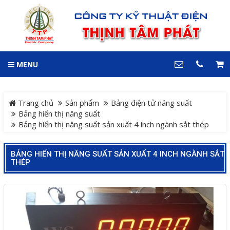
GIỎ HÀNG
0
MENU
DANH MỤC
LIÊN HỆ
Trang chủ
Hotline
Trang chủ
Sản phẩm
Bảng điện tử năng suất
0909 199 102
Bảng hiển thị năng suất
Bảng hiển thị năng suất sản xuất 4 inch ngành sắt thép
Dự án
Địa chỉ
Sản phẩm
64 đường 24, KDC Hiệp
BẢNG HIỂN THỊ NĂNG SUẤT SẢN XUẤT 4 INCH NGÀNH SẮT
THÉP
Thành 3, P. Hiệp Thành, TP.
Thủ Dầu Một, Tỉnh Bình
Hệ Thống Cảnh Báo An
Dương
Điện thoại
Toàn Xe Nâng
0909 199 102
Hệ thống điều khiển giám
COPYRIGHT 2018. ALL RIGHTS RESERVED
sát và thu thập dữ liệu