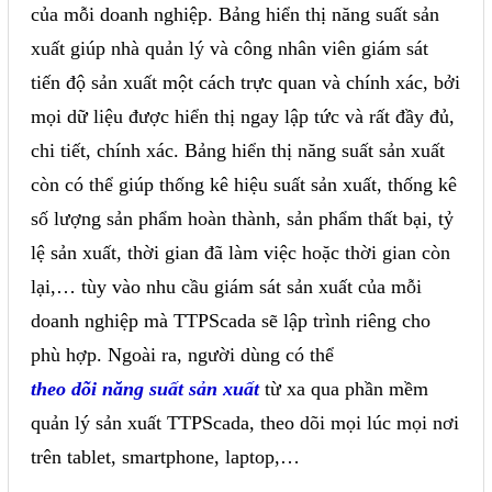
của mỗi doanh nghiệp. Bảng hiển thị năng suất sản
Phụ kiện lắp tủ điện
xuất giúp nhà quản lý và công nhân viên giám sát
Giới thiệu
tiến độ sản xuất một cách trực quan và chính xác, bởi
mọi dữ liệu được hiển thị ngay lập tức và rất đầy đủ,
Dịch vụ
chi tiết, chính xác. Bảng hiển thị năng suất sản xuất
Thiết kế phần mềm giám sát
còn có thể giúp thống kê hiệu suất sản xuất, thống kê
và quản lý
số lượng sản phẩm hoàn thành, sản phẩm thất bại, tỷ
lệ sản xuất, thời gian đã làm việc hoặc thời gian còn
Thiết kế tủ điện công nghiệp
lại,… tùy vào nhu cầu giám sát sản xuất của mỗi
Sửa chữa biến tần
doanh nghiệp mà TTPScada sẽ lập trình riêng cho
Sửa chữa PLC
phù hợp. Ngoài ra, người dùng có thể
Sửa chữa màn hình HMI
theo dõi năng suất sản xuất
từ xa qua phần mềm
Sửa Bộ điều khiển Servo, Bộ
quản lý sản xuất TTPScada, theo dõi mọi lúc mọi nơi
điều khiển motor bước
trên tablet, smartphone, laptop,…
Sửa chữa bộ nguồn