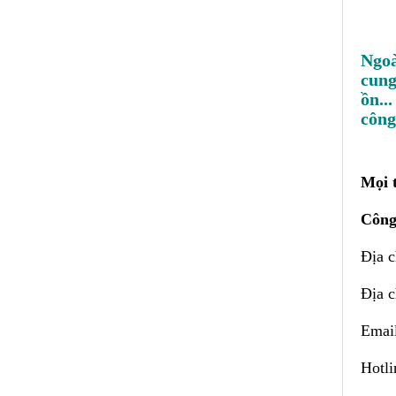
Ngoà
cung
ồn..
công
Mọi t
Công
Địa 
Địa c
Emai
Hotl