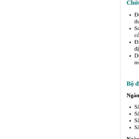
Chức
Đo
t
So
có
Đi
đặ
Du
mu
Bộ đ
Ngàn
Sấ
Sấ
S
Sấ