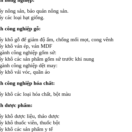
h nông nghiệp:
ấy nông sản, bảo quản nông sản.
y các loại hạt giống.
h công nghiệp gỗ:
ấy khô gỗ để giảm độ ẩm, chống mối mọt, cong vênh
ấy khô ván ép, ván MDF
gành công nghiệp gốm sứ:
ấy khô các sản phẩm gốm sứ trước khi nung
gành công nghiệp dệt may:
ấy khô vải vóc, quần áo
h công nghiệp hóa chất:
y khô các loại hóa chất, bột màu
h dược phẩm:
ấy khô dược liệu, thảo dược
ấy khô thuốc viên, thuốc bột
ấy khô các sản phẩm y tế