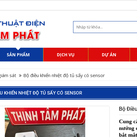
SẢN PHẨM
DỊCH VỤ
DỰ ÁN
 giám sát
Bộ điều khiển nhiệt độ tủ sấy có sensor
ỀU KHIỂN NHIỆT ĐỘ TỦ SẤY CÓ SENSOR
Bộ Điề
Cung cấ
nướng c
bắt mắt