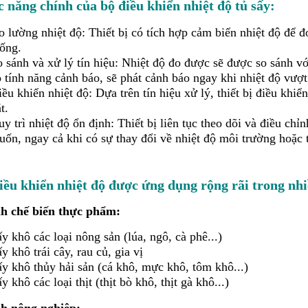
 năng chính của
bộ điều khiển nhiệt độ tủ sấy
:
 lường nhiệt độ: Thiết bị có tích hợp cảm biến nhiệt độ để đ
hống.
 sánh và xử lý tín hiệu: Nhiệt độ đo được sẽ được so sánh với 
 tính năng cảnh báo, sẽ phát cảnh báo ngay khi nhiệt độ vượt
ều khiển nhiệt độ: Dựa trên tín hiệu xử lý, thiết bị điều khiển
t.
y trì nhiệt độ ổn định: Thiết bị liên tục theo dõi và điều c
ốn, ngay cả khi có sự thay đổi về nhiệt độ môi trường hoặc t
iều khiển nhiệt độ được ứng dụng rộng rãi trong nh
h chế biến thực phẩm:
y khô các loại nông sản (lúa, ngô, cà phê...)
y khô trái cây, rau củ, gia vị
ấy khô thủy hải sản (cá khô, mực khô, tôm khô...)
y khô các loại thịt (thịt bò khô, thịt gà khô...)