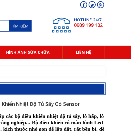
HOTLINE 24/7:
0909 199 102
TÌM KIẾM
HÌNH ẢNH SỬA CHỮA
LIÊN HỆ
u Khiển Nhiệt Độ Tủ Sấy Có Sensor
p các bộ điều khiển nhiệt độ tủ sấy, lò hấp, lò
ông nghiệp... Bộ điều khiển có màn hình Led
, kích thước nhỏ gọn dễ lắp đặt, rất bền bỉ, dễ