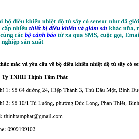
i bộ điều khiển nhiệt độ tủ sấy có sensor như đã giới
 cấp nhiều
thiết bị điều khiển và giám sát
khác nữa, n
. cùng các
bộ cảnh báo
từ xa qua SMS, cuộc gọi, Emai
 nghiệp sản xuất
hắc mắc và yêu cầu về bộ điều khiển nhiệt độ tủ sấy có sen
 Ty TNHH Thịnh Tâm Phát
chỉ 1: Số 64 đường 24, Hiệp Thành 3, Thủ Dầu Một, Bình D
hỉ 2: Số 10/1 Tú Luông, phường Đức Long, Phan Thiết, Bìn
l: thinhtamphat@gmail.com
ine: 0909199102