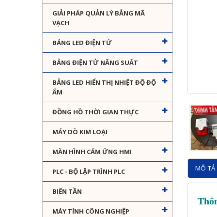
GIẢI PHÁP QUẢN LÝ BẰNG MÃ
VẠCH
BẢNG LED ĐIỆN TỬ
BẢNG ĐIỆN TỬ NĂNG SUẤT
BẢNG LED HIỂN THỊ NHIỆT ĐỘ ĐỘ
ẨM
ĐỒNG HỒ THỜI GIAN THỰC
MÁY DÒ KIM LOẠI
MÀN HÌNH CẢM ỨNG HMI
MÔ TẢ 
PLC - BỘ LẬP TRÌNH PLC
BIẾN TẦN
Thôn
MÁY TÍNH CÔNG NGHIỆP