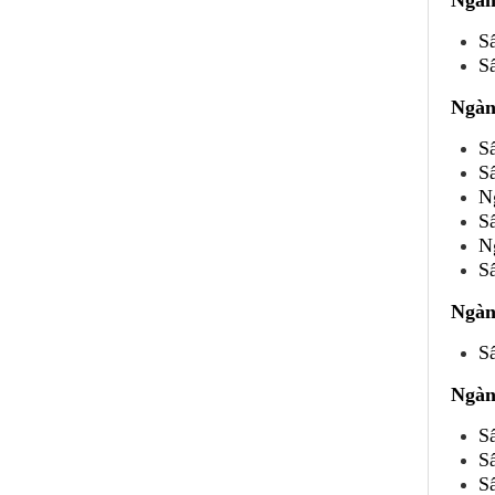
Ngàn
S
Sấ
Ngàn
S
S
N
S
N
S
Ngàn
Sấ
Ngàn
S
S
S