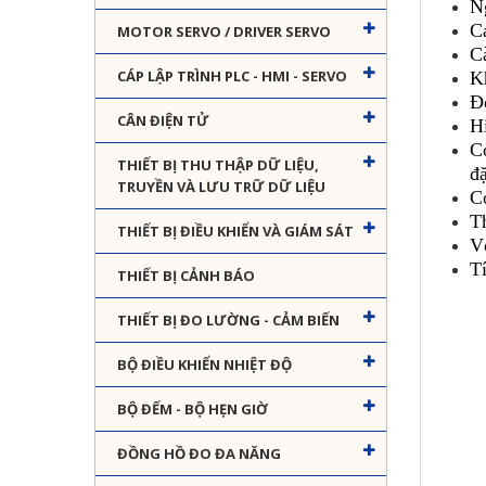
N
C
MOTOR SERVO / DRIVER SERVO
C
CÁP LẬP TRÌNH PLC - HMI - SERVO
K
Đ
CÂN ĐIỆN TỬ
Hi
C
THIẾT BỊ THU THẬP DỮ LIỆU,
đ
TRUYỀN VÀ LƯU TRỮ DỮ LIỆU
C
T
THIẾT BỊ ĐIỀU KHIỂN VÀ GIÁM SÁT
V
T
THIẾT BỊ CẢNH BÁO
THIẾT BỊ ĐO LƯỜNG - CẢM BIẾN
BỘ ĐIỀU KHIỂN NHIỆT ĐỘ
BỘ ĐẾM - BỘ HẸN GIỜ
ĐỒNG HỒ ĐO ĐA NĂNG