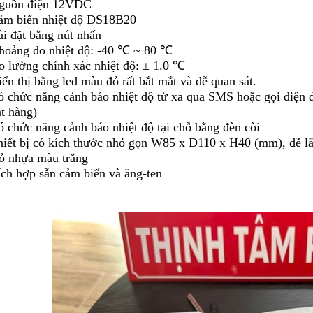
guồn điện 12VDC
ảm biến nhiệt độ DS18B20
ài đặt bằng nút nhấn
hoảng đo nhiệt độ: -40 ℃ ~ 80 ℃
o lường chính xác nhiệt độ: ± 1.0 ℃
ển thị bằng led màu đỏ rất bắt mắt và dễ quan sát.
ó chức năng cảnh báo nhiệt độ từ xa qua SMS hoặc gọi điện đ
ặt hàng)
ó chức năng cảnh báo nhiệt độ tại chỗ bằng đèn còi
hiết bị có kích thước nhỏ gọn W85 x D110 x H40 (mm), dễ lắ
ỏ nhựa màu trắng
ích hợp sẵn cảm biến và ăng-ten