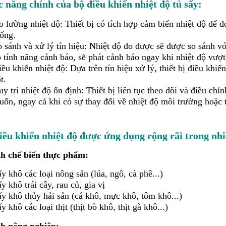
 năng chính của
bộ điều khiển nhiệt độ tủ sấy
:
 lường nhiệt độ: Thiết bị có tích hợp cảm biến nhiệt độ để đ
hống.
 sánh và xử lý tín hiệu: Nhiệt độ đo được sẽ được so sánh với 
 tính năng cảnh báo, sẽ phát cảnh báo ngay khi nhiệt độ vượt
ều khiển nhiệt độ: Dựa trên tín hiệu xử lý, thiết bị điều khiển
t.
y trì nhiệt độ ổn định: Thiết bị liên tục theo dõi và điều c
ốn, ngay cả khi có sự thay đổi về nhiệt độ môi trường hoặc t
iều khiển nhiệt độ được ứng dụng rộng rãi trong nh
h chế biến thực phẩm:
y khô các loại nông sản (lúa, ngô, cà phê...)
y khô trái cây, rau củ, gia vị
ấy khô thủy hải sản (cá khô, mực khô, tôm khô...)
y khô các loại thịt (thịt bò khô, thịt gà khô...)