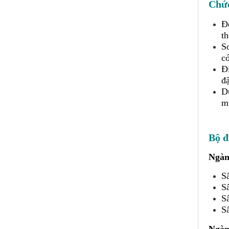
Chức
Đo
t
So
có
Đi
đặ
Du
mu
Bộ đ
Ngàn
Sấ
Sấ
S
Sấ