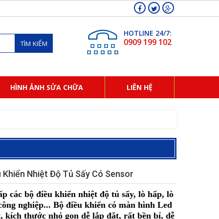
HOTLINE 24/7:
0909 199 102
TÌM KIẾM
HÌNH ẢNH SỬA CHỮA
LIÊN HỆ
u Khiển Nhiệt Độ Tủ Sấy Có Sensor
p các bộ điều khiển nhiệt độ tủ sấy, lò hấp, lò
ông nghiệp... Bộ điều khiển có màn hình Led
, kích thước nhỏ gọn dễ lắp đặt, rất bền bỉ, dễ