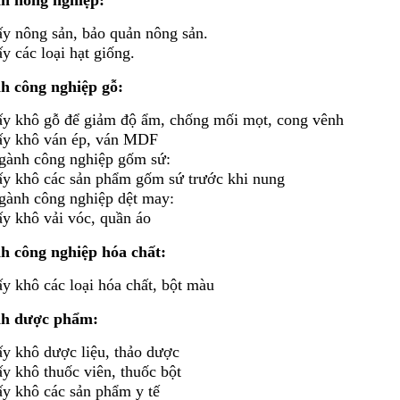
h nông nghiệp:
ấy nông sản, bảo quản nông sản.
y các loại hạt giống.
h công nghiệp gỗ:
ấy khô gỗ để giảm độ ẩm, chống mối mọt, cong vênh
ấy khô ván ép, ván MDF
gành công nghiệp gốm sứ:
ấy khô các sản phẩm gốm sứ trước khi nung
gành công nghiệp dệt may:
ấy khô vải vóc, quần áo
h công nghiệp hóa chất:
y khô các loại hóa chất, bột màu
h dược phẩm:
ấy khô dược liệu, thảo dược
ấy khô thuốc viên, thuốc bột
ấy khô các sản phẩm y tế