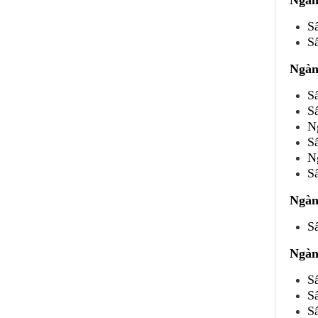
Ngàn
S
Sấ
Ngàn
S
S
N
S
N
S
Ngàn
Sấ
Ngàn
S
S
S