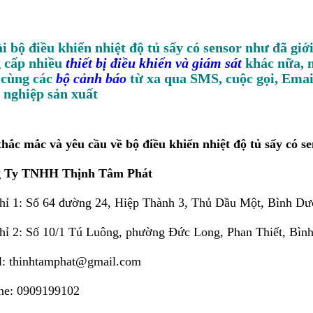
i bộ điều khiển nhiệt độ tủ sấy có sensor như đã giới
 cấp nhiều
thiết bị điều khiển và giám sát
khác nữa, n
. cùng các
bộ cảnh báo
từ xa qua SMS, cuộc gọi, Emai
 nghiệp sản xuất
hắc mắc và yêu cầu về bộ điều khiển nhiệt độ tủ sấy có sen
 Ty TNHH Thịnh Tâm Phát
chỉ 1: Số 64 đường 24, Hiệp Thành 3, Thủ Dầu Một, Bình D
hỉ 2: Số 10/1 Tú Luông, phường Đức Long, Phan Thiết, Bìn
l: thinhtamphat@gmail.com
ine: 0909199102