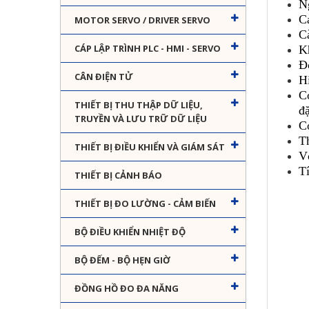
N
C
MOTOR SERVO / DRIVER SERVO
C
CÁP LẬP TRÌNH PLC - HMI - SERVO
K
Đ
CÂN ĐIỆN TỬ
Hi
C
THIẾT BỊ THU THẬP DỮ LIỆU,
đ
TRUYỀN VÀ LƯU TRỮ DỮ LIỆU
C
T
THIẾT BỊ ĐIỀU KHIỂN VÀ GIÁM SÁT
V
T
THIẾT BỊ CẢNH BÁO
THIẾT BỊ ĐO LƯỜNG - CẢM BIẾN
BỘ ĐIỀU KHIỂN NHIỆT ĐỘ
BỘ ĐẾM - BỘ HẸN GIỜ
ĐỒNG HỒ ĐO ĐA NĂNG