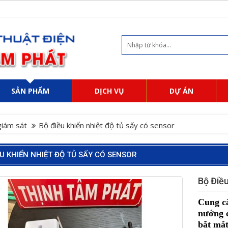
SẢN PHẨM
DỊCH VỤ
DỰ ÁN
 giám sát
Bộ điều khiển nhiệt độ tủ sấy có sensor
ỀU KHIỂN NHIỆT ĐỘ TỦ SẤY CÓ SENSOR
Bộ Điề
Cung cấ
nướng c
bắt mắt