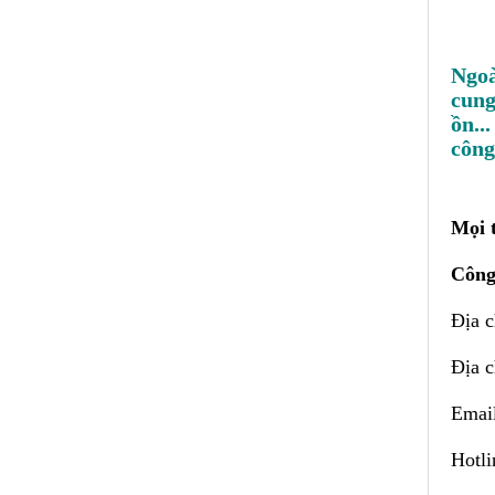
Ngoà
cung
ồn..
công
Mọi t
Công
Địa 
Địa c
Emai
Hotl