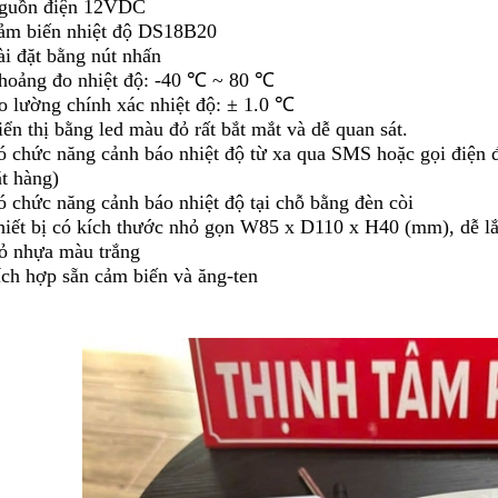
guồn điện 12VDC
ảm biến nhiệt độ DS18B20
ài đặt bằng nút nhấn
hoảng đo nhiệt độ: -40 ℃ ~ 80 ℃
o lường chính xác nhiệt độ: ± 1.0 ℃
ển thị bằng led màu đỏ rất bắt mắt và dễ quan sát.
ó chức năng cảnh báo nhiệt độ từ xa qua SMS hoặc gọi điện đ
ặt hàng)
ó chức năng cảnh báo nhiệt độ tại chỗ bằng đèn còi
hiết bị có kích thước nhỏ gọn W85 x D110 x H40 (mm), dễ lắ
ỏ nhựa màu trắng
ích hợp sẵn cảm biến và ăng-ten