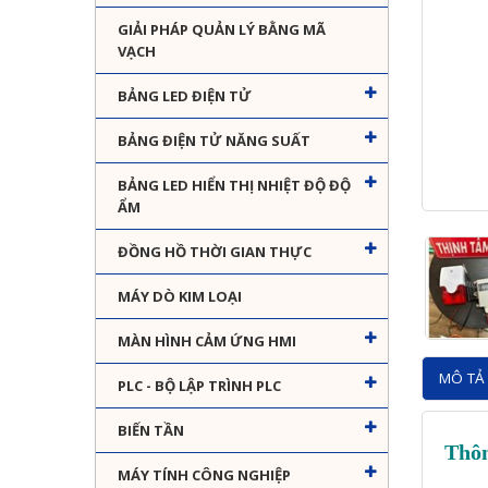
GIẢI PHÁP QUẢN LÝ BẰNG MÃ
VẠCH
BẢNG LED ĐIỆN TỬ
BẢNG ĐIỆN TỬ NĂNG SUẤT
BẢNG LED HIỂN THỊ NHIỆT ĐỘ ĐỘ
ẨM
ĐỒNG HỒ THỜI GIAN THỰC
MÁY DÒ KIM LOẠI
MÀN HÌNH CẢM ỨNG HMI
MÔ TẢ 
PLC - BỘ LẬP TRÌNH PLC
BIẾN TẦN
Thôn
MÁY TÍNH CÔNG NGHIỆP