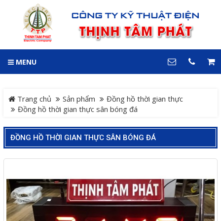
GIỎ HÀNG
0
MENU
DANH MỤC
LIÊN HỆ
Trang chủ
Hotline
Trang chủ
Sản phẩm
Đồng hồ thời gian thực
0909 199 102
Đồng hồ thời gian thực sân bóng đá
Dự án
Địa chỉ
ĐỒNG HỒ THỜI GIAN THỰC SÂN BÓNG ĐÁ
Sản phẩm
64 đường 24, KDC Hiệp
Thành 3, P. Hiệp Thành, TP.
Thủ Dầu Một, Tỉnh Bình
Hệ Thống Cảnh Báo An
Dương
Điện thoại
Toàn Xe Nâng
0909 199 102
Hệ thống điều khiển giám
COPYRIGHT 2018. ALL RIGHTS RESERVED
sát và thu thập dữ liệu