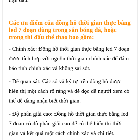
Phụ kiện lắp tủ điện
Giới thiệu
Các ưu điểm của đồng hồ thời gian thực bằng
led 7 đoạn dùng trong sân bóng đá, hoặc
trong thi đấu thể thao bao gồm:
Dịch vụ
- Chính xác: Đồng hồ thời gian thực bằng led 7 đoạn
Thiết kế phần mềm giám sát
được tích hợp với nguồn thời gian chính xác để đảm
và quản lý
bảo tính chính xác và không sai sót.
Thiết kế tủ điện công nghiệp
- Dễ quan sát: Các số và ký tự trên đồng hồ được
Sửa chữa biến tần
hiển thị một cách rõ ràng và dễ đọc để người xem có
Sửa chữa PLC
thể dễ dàng nhận biết thời gian.
Sửa chữa màn hình HMI
- Độ phân giải cao: Đồng hồ thời gian thực bằng led
Sửa Bộ điều khiển Servo, Bộ
7 đoạn có độ phân giải cao để có thể hiển thị thời
điều khiển motor bước
gian và kết quả một cách chính xác và chi tiết.
Sửa chữa bộ nguồn