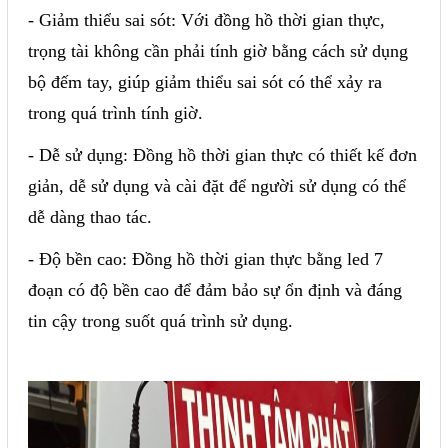
- Giảm thiểu sai sót: Với đồng hồ thời gian thực,
Sửa motor - Quấn motor
trọng tài không cần phải tính giờ bằng cách sử dụng
Sửa Cân Điện Tử
bộ đếm tay, giúp giảm thiểu sai sót có thể xảy ra
Lập trình PLC
trong quá trình tính giờ.
Lập trình màn hình HMI
- Dễ sử dụng: Đồng hồ thời gian thực có thiết kế đơn
Lập trình hệ thống Scada
giản, dễ sử dụng và cài đặt để người sử dụng có thể
Lập trình hệ thống Servo
dễ dàng thao tác.
Crack password PLC
- Độ bền cao: Đồng hồ thời gian thực bằng led 7
Crack password HMI
đoạn có độ bền cao để đảm bảo sự ổn định và đáng
Lấy Chương Trình HMI
tin cậy trong suốt quá trình sử dụng.
Thông tin hữu ích
Hình ảnh sửa chữa