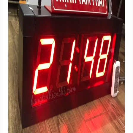
Liên hệ
Đóng
TRÊN MẠNG XÃ HỘI
Facebook
Google
Twitter
Gọi cho chúng tôi
Nhắn tin