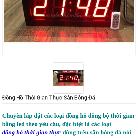
Giải pháp quản lý bằng mã
vạch
Bảng LED điện tử
Bảng điện tử năng suất
Bảng Led hiển thị nhiệt độ
độ ẩm
Đồng hồ thời gian thực
Máy dò kim loại
Màn hình cảm ứng HMI
Đồng Hồ Thời Gian Thực Sân Bóng Đá
PLC - Bộ lập trình PLC
Chuyên lắp đặt các loại đồng hồ đồng bộ thời gian
Biến tần
bằng led theo yêu cầu, đặc biệt là các loại
Máy tính công nghiệp
đồng hồ thời gian thực
dùng trên sân bóng đá nói