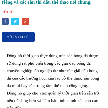
Motor Servo / Driver Servo
riêng và các sân thi đấu thể thao nói chung.
Cáp lập trình PLC - HMI -
LIÊN HỆ
Servo
Cân Điện Tử
Thiết bị thu thập dữ liệu,
MÔ TẢ CHI TIẾT
truyền và lưu trữ dữ liệu
Thiết bị điều khiển và giám
Đồng hồ thời gian thực dùng trên sân bóng đá được
sát
sử dụng rất phổ biến trong các giải đấu bóng đá
Thiết bị cảnh báo
chuyên nghiệp lẫn nghiệp dư như các giải đấu bóng
Thiết bị đo lường - Cảm biến
đá của các trường học, câu lạc bộ thể thao, sân bóng
đá mini hay các trung tâm thể thao công cộng...
Bộ điều khiển nhiệt độ
Đồng hồ giúp cho việc quản lý thời gian trên sân trở
Bộ đếm - Bộ hẹn giờ
nên dễ dàng hơn và đảm bảo tính chính xác cho các
Đồng hồ đo đa năng
trận đấu.