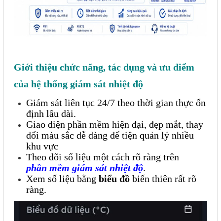
Liên hệ
Đóng
Giới thiệu chức năng, tác dụng và ưu điểm
TRÊN MẠNG XÃ HỘI
của hệ thống giám sát nhiệt độ
Facebook
Giám sát liên tục 24/7 theo thời gian thực ổn
định lâu dài.
Google
Giao diện phần mềm hiện đại, đẹp mắt, thay
đổi màu sắc dễ dàng để tiện quản lý nhiều
Twitter
khu vực
Theo dõi số liệu một cách rõ ràng trên
phần mềm giám sát nhiệt độ
.
Xem số liệu bằng
biểu đồ
biến thiên rất rõ
Gọi cho chúng tôi
ràng.
Nhắn tin