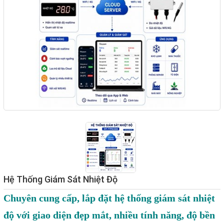
Giải pháp quản lý bằng mã
vạch
Bảng LED điện tử
Bảng điện tử năng suất
Bảng Led hiển thị nhiệt độ
độ ẩm
Đồng hồ thời gian thực
Máy dò kim loại
Màn hình cảm ứng HMI
PLC - Bộ lập trình PLC
Hệ Thống Giám Sát Nhiệt Độ
Biến tần
Chuyên cung cấp, lắp đặt hệ thống giám sát nhiệt
Máy tính công nghiệp
độ với giao diện đẹp mắt, nhiều tính năng, độ bền