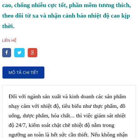
Motor Servo / Driver Servo
cao, chống nhiễu cực tốt, phần mềm tương thích,
Cáp lập trình PLC - HMI -
theo dõi từ xa và nhận cảnh báo nhiệt độ cao kịp
Servo
thời.
Cân Điện Tử
LIÊN HỆ
Thiết bị thu thập dữ liệu,
truyền và lưu trữ dữ liệu
Thiết bị điều khiển và giám
MÔ TẢ CHI TIẾT
sát
Thiết bị cảnh báo
Đối với ngành sản xuất và kinh doanh các sản phẩm
Thiết bị đo lường - Cảm biến
nhạy cảm với nhiệt độ, tiêu biểu như thực phẩm, đồ
Bộ điều khiển nhiệt độ
uống, dược phẩm, hóa chất... thì việc giám sát nhiệt
Bộ đếm - Bộ hẹn giờ
độ 24/7, kiểm soát chặt chẽ nhiệt độ nằm trong
Đồng hồ đo đa năng
ngưỡng an toàn là hết sức cần thiết. Nếu không nhận