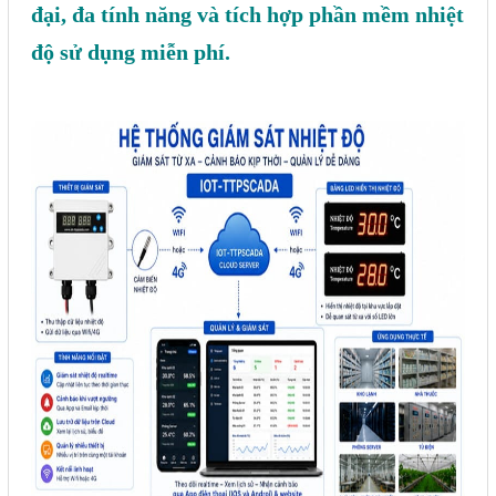
đại, đa tính năng và tích hợp phần mềm nhiệt
Sửa motor - Quấn motor
độ sử dụng miễn phí.
Sửa Cân Điện Tử
Lập trình PLC
Lập trình màn hình HMI
Lập trình hệ thống Scada
Lập trình hệ thống Servo
Crack password PLC
Crack password HMI
Lấy Chương Trình HMI
Thông tin hữu ích
Hình ảnh sửa chữa