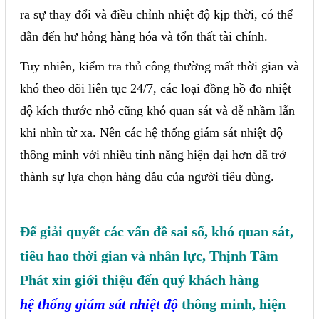
Phụ kiện lắp tủ điện
ra sự thay đổi và điều chỉnh nhiệt độ kịp thời, có thể
dẫn đến hư hỏng hàng hóa và tổn thất tài chính.
Giới thiệu
Tuy nhiên, kiểm tra thủ công thường mất thời gian và
Dịch vụ
khó theo dõi liên tục 24/7, các loại đồng hồ đo nhiệt
độ kích thước nhỏ cũng khó quan sát và dễ nhầm lẫn
Thiết kế phần mềm giám sát
khi nhìn từ xa. Nên các hệ thống giám sát nhiệt độ
và quản lý
thông minh với nhiều tính năng hiện đại hơn đã trở
Thiết kế tủ điện công nghiệp
thành sự lựa chọn hàng đầu của người tiêu dùng.
Sửa chữa biến tần
Sửa chữa PLC
Để giải quyết các vấn đề sai số, khó quan sát,
Sửa chữa màn hình HMI
tiêu hao thời gian và nhân lực, Thịnh Tâm
Sửa Bộ điều khiển Servo, Bộ
Phát xin giới thiệu đến quý khách hàng
điều khiển motor bước
hệ thống giám sát nhiệt độ
thông minh, hiện
Sửa chữa bộ nguồn