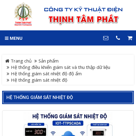
GIỎ HÀNG
0
MENU
DANH MỤC
LIÊN HỆ
Trang chủ
Hotline
Trang chủ
Sản phẩm
0909 199 102
Hệ thống điều khiển giám sát và thu thập dữ liệu
Hệ thống giám sát nhiệt độ độ ẩm
Dự án
Hệ thống giám sát nhiệt độ
Địa chỉ
Sản phẩm
64 đường 24, KDC Hiệp
Thành 3, P. Hiệp Thành, TP.
HỆ THỐNG GIÁM SÁT NHIỆT ĐỘ
Thủ Dầu Một, Tỉnh Bình
Hệ Thống Cảnh Báo An
Dương
Điện thoại
Toàn Xe Nâng
0909 199 102
Hệ thống điều khiển giám
COPYRIGHT 2018. ALL RIGHTS RESERVED
sát và thu thập dữ liệu