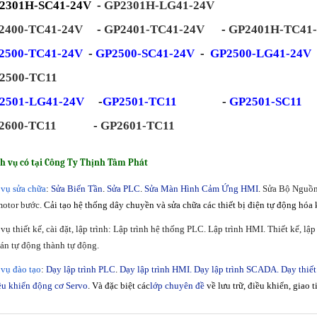
301H-SC41-24V -
GP2301H-LG41-24V
2400-TC41-24V
-
GP2401-TC41-24V
-
GP2401H-TC41
2500-TC41-24V
-
GP2500-SC41-24V
-
GP2500-LG41-24V
2500-TC11
2501-LG41-24V
-
GP2501-TC11
-
GP2501-SC11
2600-TC11
-
GP2601-TC11
ch vụ có tại Công Ty Thịnh Tâm Phát
vụ sửa chữa
:
Sửa Biến Tần
.
Sửa PLC
.
Sửa Màn Hình Cảm Ứng HMI
.
Sửa Bộ Nguồn.
motor bước.
Cải tạo hệ thống dây chuyền và sửa chữa các thiết bị điện tự động hóa
vụ thiết kế, cài đặt, lập trình: Lập trình hệ thống PLC. Lập trình HMI. Thiết kế, l
án tự động thành tự động.
vụ đào tạo
:
Dạy lập trình PLC
.
Dạy lập trình HMI.
Dạy lập trình SCADA.
Dạy thiết
ều khiển động cơ Servo
. Và đặc biệt các
lớp chuyên đề
về lưu trữ, điều khiển, giao 