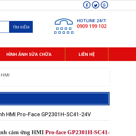
HOTLINE 24/7:
0909 199 102
TÌM KIẾM
HÌNH ẢNH SỬA CHỮA
LIÊN HỆ
 HMI
nh HMI Pro-Face GP2301H-SC41-24V
ình cảm ứng HMI
Pro-face GP2301H-SC41-