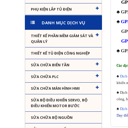
GP2
PHỤ KIỆN LẮP TỦ ĐIỆN
♣
GP
♣
GP
DANH MỤC DỊCH VỤ
GP
THIẾT KẾ PHẦN MỀM GIÁM SÁT VÀ
GP
QUẢN LÝ
♣
GP
THIẾT KẾ TỦ ĐIỆN CÔNG NGHIỆP
SỬA CHỮA BIẾN TẦN
Các dị
SỬA CHỮA PLC
♣
Dịch 
khiển 
SỬA CHỮA MÀN HÌNH HMI
♣
Dịch 
công, b
SỬA BỘ ĐIỀU KHIỂN SERVO, BỘ
ĐIỀU KHIỂN MOTOR BƯỚC
♣
Dịch 
Dạy đi
SỬA CHỮA BỘ NGUỒN