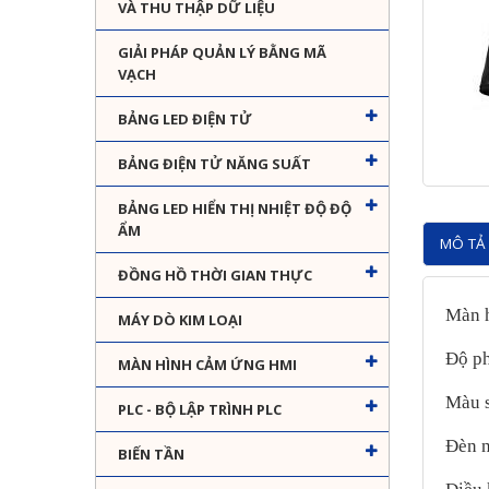
VÀ THU THẬP DỮ LIỆU
GIẢI PHÁP QUẢN LÝ BẰNG MÃ
VẠCH
BẢNG LED ĐIỆN TỬ
BẢNG ĐIỆN TỬ NĂNG SUẤT
BẢNG LED HIỂN THỊ NHIỆT ĐỘ ĐỘ
ẨM
MÔ TẢ 
ĐỒNG HỒ THỜI GIAN THỰC
Màn 
MÁY DÒ KIM LOẠI
Độ ph
MÀN HÌNH CẢM ỨNG HMI
Màu s
PLC - BỘ LẬP TRÌNH PLC
Đèn n
BIẾN TẦN