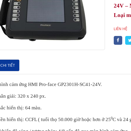
24V –
Loại m
LIÊN HỆ
CHI TIẾT
hình cảm ứng HMI Pro-face
GP2301H-SC41-24V.
ân giải: 320 x 240 px.
ắc hiển thị: 64 màu.
0
ền hiển thị: CCFL ( tuổi thọ 50.000 giờ hoặc hơn ở 25
C và 24 