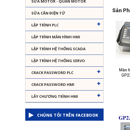
SỬA MOTOR - QUẤN MOTOR
Sản Ph
SỬA CÂN ĐIỆN TỬ
LẬP TRÌNH PLC
LẬP TRÌNH MÀN HÌNH HMI
LẬP TRÌNH HỆ THỐNG SCADA
LẬP TRÌNH HỆ THỐNG SERVO
Màn h
CRACK PASSWORD PLC
GP2
CRACK PASSWORD HMI
LẤY CHƯƠNG TRÌNH HMI
CHÚNG TÔI TRÊN FACEBOOK