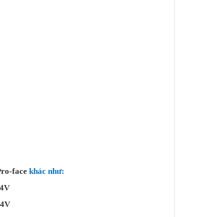
ro-face
khác như:
24V
24V