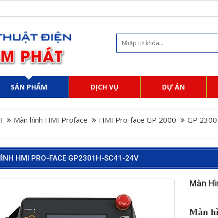
SẢN PHẨM
DỊCH VỤ
DỰ ÁN
I
Màn hình HMI Proface
HMI Pro-face GP 2000
GP 2300
ÌNH HMI PRO-FACE GP2301H-SC41-24V
Màn Hì
Màn h