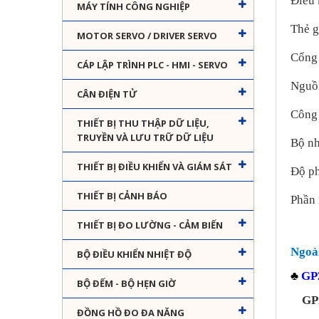
Điều 
MÁY TÍNH CÔNG NGHIỆP
Thẻ g
MOTOR SERVO / DRIVER SERVO
Cổng 
CÁP LẬP TRÌNH PLC - HMI - SERVO
Nguồ
CÂN ĐIỆN TỬ
Công 
THIẾT BỊ THU THẬP DỮ LIỆU,
TRUYỀN VÀ LƯU TRỮ DỮ LIỆU
Bộ n
THIẾT BỊ ĐIỀU KHIỂN VÀ GIÁM SÁT
Độ ph
THIẾT BỊ CẢNH BÁO
Phần 
THIẾT BỊ ĐO LƯỜNG - CẢM BIẾN
Ngoài
BỘ ĐIỀU KHIỂN NHIỆT ĐỘ
♣
GP
BỘ ĐẾM - BỘ HẸN GIỜ
GP
ĐỒNG HỒ ĐO ĐA NĂNG