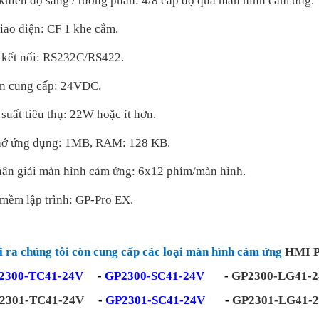
khiển độ sáng / tương phản: 4/8 cấp độ qua màn hình cảm ứng.
iao diện: CF 1 khe cắm.
kết nối: RS232C/RS422.
n cung cấp: 24VDC.
suất tiêu thụ: 22W hoặc ít hơn.
hớ ứng dụng: 1MB, RAM: 128 KB.
ân giải màn hình cảm ứng: 6x12 phím/màn hình.
mềm lập trình: GP-Pro EX.
 ra chúng tôi còn cung cấp các loại màn hình cảm ứng
HMI P
2300-TC41-24V
-
GP2300-SC41-24V
-
GP2300-LG41-
2301-TC41-24V
-
GP2301-SC41-24V
-
GP2301-LG41-