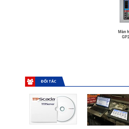
Màn h
GP2
ĐỐI TÁC