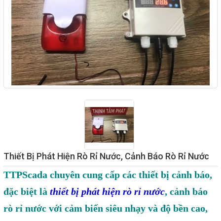
Giải pháp quản lý bằng mã
vạch
Bảng LED điện tử
Bảng điện tử năng suất
Bảng Led hiển thị nhiệt độ
độ ẩm
Đồng hồ thời gian thực
Máy dò kim loại
Màn hình cảm ứng HMI
Thiết Bị Phát Hiện Rò Rỉ Nước, Cảnh Báo Rò Rỉ Nước
PLC - Bộ lập trình PLC
TTPScada chuyên cung cấp các thiết bị cảnh báo,
Biến tần
đặc biệt là
thiết bị phát hiện rò rỉ nước
, cảnh báo
Máy tính công nghiệp
rò rỉ nước với cảm biến siêu nhạy và độ bền cao,