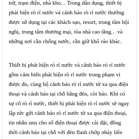
trữ, trạm điện, nhà kho... Trong dân dụng, thiết bị
Phụ kiện lắp tủ điện
phát hiện rò rỉ nước và cảnh báo rò rỉ nước thường
Giới thiệu
được sử dụng tại các khách sạn, resort, trung tâm hội
nghị, trung tâm thương mại, tòa nhà cao tầng... và
Dịch vụ
những nơi cần chống nước, cần giữ khô ráo khác.
Thiết kế phần mềm giám sát
và quản lý
Thiết bị phát hiện rò rỉ nước và cảnh báo rò rỉ nước
Thiết kế tủ điện công nghiệp
gồm cảm biến phát hiện rò rỉ nước trong phạm vi
Sửa chữa biến tần
được đo, cùng bộ cảnh báo rò rỉ nước từ xa qua điện
thoại và cảnh báo tại chỗ bằng đèn, còi báo. Khi có
Sửa chữa PLC
sự cố rò rỉ nước, thiết bị phát hiện rò rỉ nước sẽ ngay
Sửa chữa màn hình HMI
lập tức gửi cảnh báo rò rỉ nước từ xa qua điện thoại,
Sửa Bộ điều khiển Servo, Bộ
tin nhắn sms cho số điện thoại được cài đặt, đồng
điều khiển motor bước
thời cảnh báo tại chỗ với đèn flash chớp nháy liên
Sửa chữa bộ nguồn