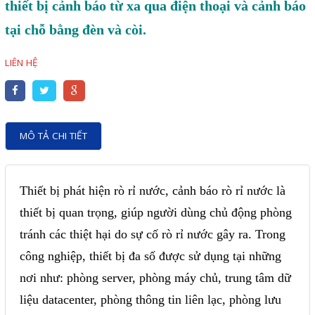
Motor Servo / Driver Servo
thiết bị cảnh báo từ xa qua điện thoại và cảnh báo
tại chỗ bằng đèn và còi.
Cáp lập trình PLC - HMI -
Servo
LIÊN HỆ
Cân Điện Tử
Thiết bị thu thập dữ liệu,
truyền và lưu trữ dữ liệu
MÔ TẢ CHI TIẾT
Thiết bị điều khiển và giám
sát
Thiết bị phát hiện rò rỉ nước, cảnh báo rò rỉ nước là
Thiết bị cảnh báo
thiết bị quan trọng, giúp người dùng chủ động phòng
Thiết bị đo lường - Cảm biến
tránh các thiệt hại do sự cố rò rỉ nước gây ra. Trong
Bộ điều khiển nhiệt độ
công nghiệp, thiết bị đa số được sử dụng tại những
Bộ đếm - Bộ hẹn giờ
nơi như: phòng server, phòng máy chủ, trung tâm dữ
liệu datacenter, phòng thông tin liên lạc, phòng lưu
Đồng hồ đo đa năng