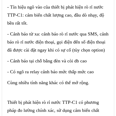
- Tín hiệu ngõ vào của thiết bị phát hiện rò rỉ nước
Mail
TTP-C1: cảm biến chất lượng cao, đầu dò nhạy, độ
bền rất tốt.
COPYRIGHT 2018. ALL RIGHTS RESERVED
- Cảnh báo từ xa: cảnh báo rò rỉ nước qua SMS, cảnh
báo rò rỉ nước điện thoại, gọi điện đến số điện thoại
đã được cài đặt ngay khi có sự cố (tùy chọn option)
- Cảnh báo tại chỗ bằng đèn và còi db cao
- Có ngõ ra relay cảnh báo mức thấp mức cao
Cùng nhiều tính năng khác có thể mở rộng.
Thiết bị phát hiện rò rỉ nước TTP-C1 có phương
pháp đo lường chính xác, sử dụng cảm biến chất