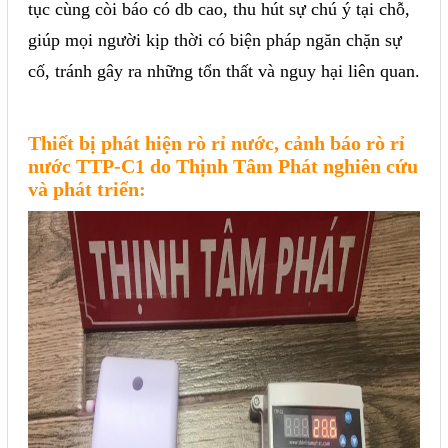
tục cùng còi báo có db cao, thu hút sự chú ý tại chỗ,
Sửa motor - Quấn motor
giúp mọi người kịp thời có biện pháp ngăn chặn sự
Sửa Cân Điện Tử
cố, tránh gây ra những tổn thất và nguy hại liên quan.
Lập trình PLC
Lập trình màn hình HMI
Thiết bị phát hiện rò rỉ nước, cảnh báo rò rỉ
nước TTP-C1 do Thịnh Tâm Phát nghiên cứu
Lập trình hệ thống Scada
và phát triển:
Lập trình hệ thống Servo
Crack password PLC
Crack password HMI
Lấy Chương Trình HMI
Thông tin hữu ích
Hình ảnh sửa chữa