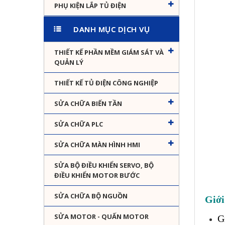
PHỤ KIỆN LẮP TỦ ĐIỆN
DANH MỤC DỊCH VỤ
THIẾT KẾ PHẦN MỀM GIÁM SÁT VÀ
QUẢN LÝ
THIẾT KẾ TỦ ĐIỆN CÔNG NGHIỆP
SỬA CHỮA BIẾN TẦN
SỬA CHỮA PLC
SỬA CHỮA MÀN HÌNH HMI
SỬA BỘ ĐIỀU KHIỂN SERVO, BỘ
ĐIỀU KHIỂN MOTOR BƯỚC
SỬA CHỮA BỘ NGUỒN
Giới
SỬA MOTOR - QUẤN MOTOR
G