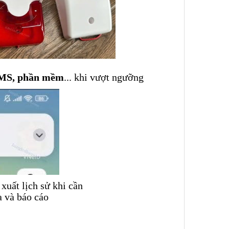
 SMS, phần mềm
... khi vượt ngưỡng
xuất lịch sử khi cần
a và báo cáo