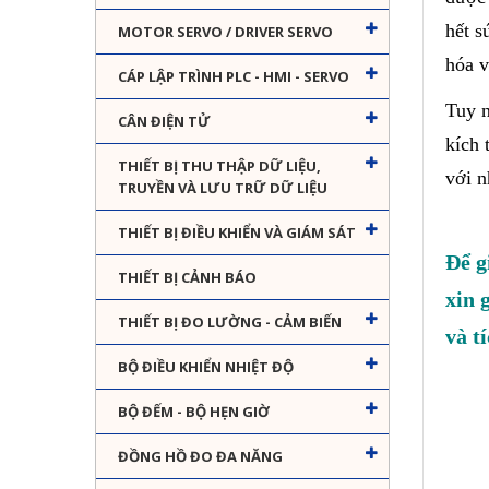
hết s
MOTOR SERVO / DRIVER SERVO
hóa v
CÁP LẬP TRÌNH PLC - HMI - SERVO
Tuy n
CÂN ĐIỆN TỬ
kích 
THIẾT BỊ THU THẬP DỮ LIỆU,
với n
TRUYỀN VÀ LƯU TRỮ DỮ LIỆU
THIẾT BỊ ĐIỀU KHIỂN VÀ GIÁM SÁT
Để g
THIẾT BỊ CẢNH BÁO
xin 
THIẾT BỊ ĐO LƯỜNG - CẢM BIẾN
và t
BỘ ĐIỀU KHIỂN NHIỆT ĐỘ
BỘ ĐẾM - BỘ HẸN GIỜ
ĐỒNG HỒ ĐO ĐA NĂNG