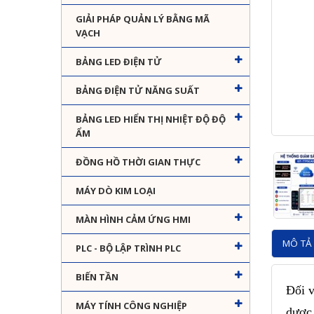
GIẢI PHÁP QUẢN LÝ BẰNG MÃ
VẠCH
BẢNG LED ĐIỆN TỬ
BẢNG ĐIỆN TỬ NĂNG SUẤT
BẢNG LED HIỂN THỊ NHIỆT ĐỘ ĐỘ
ẨM
ĐỒNG HỒ THỜI GIAN THỰC
MÁY DÒ KIM LOẠI
MÀN HÌNH CẢM ỨNG HMI
MÔ TẢ 
PLC - BỘ LẬP TRÌNH PLC
BIẾN TẦN
Đối v
MÁY TÍNH CÔNG NGHIỆP
dược 