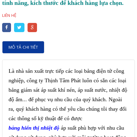
Motor Servo / Driver Servo
tính năng, kích thước để khách hàng lựa chọn.
Cáp lập trình PLC - HMI -
LIÊN HỆ
Servo
Cân Điện Tử
Thiết bị thu thập dữ liệu,
MÔ TẢ CHI TIẾT
truyền và lưu trữ dữ liệu
Thiết bị điều khiển và giám
Là nhà sản xuất trực tiếp các loại bảng điện tử công
sát
nghiệp, công ty Thịnh Tâm Phát luôn có sẵn các loại
Thiết bị cảnh báo
bảng giám sát áp suất khí nén, áp suất nước, nhiệt độ
Thiết bị đo lường - Cảm biến
độ ẩm... để phục vụ nhu cầu của quý khách. Ngoài
ra, quý khách hàng có thể yêu cầu chúng tôi thay đổi
Bộ điều khiển nhiệt độ
các thông số kỹ thuật để có được
Bộ đếm - Bộ hẹn giờ
bảng hiển thị nhiệt độ
áp suất phù hợp với nhu cầu
Đồng hồ đo đa năng