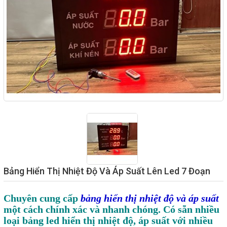
Giải pháp quản lý bằng mã
vạch
Bảng LED điện tử
Bảng điện tử năng suất
Bảng Led hiển thị nhiệt độ
độ ẩm
Đồng hồ thời gian thực
Máy dò kim loại
Màn hình cảm ứng HMI
Bảng Hiển Thị Nhiệt Độ Và Áp Suất Lên Led 7 Đoạn
PLC - Bộ lập trình PLC
Biến tần
Chuyên cung cấp
bảng hiển thị nhiệt độ và áp suất
một cách chính xác và nhanh chóng. Có sẵn nhiều
Máy tính công nghiệp
loại bảng led hiển thị nhiệt độ, áp suất với nhiều