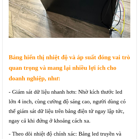
Liên hệ
Đóng
TRÊN MẠNG XÃ HỘI
Bảng hiển thị nhiệt độ và áp suất đóng vai trò
Facebook
quan trọng và mang lại nhiều lợi ích cho
Google
doanh nghiệp, như:
Twitter
- Giám sát dữ liệu nhanh hơn: Nhờ kích thước led
lớn 4 inch, cùng cường độ sáng cao, người dùng có
thể giám sát dữ liệu trên bảng điện tử ngay lập tức,
Gọi cho chúng tôi
ngay cả khi đứng ở khoảng cách xa.
Nhắn tin
- Theo dõi nhiệt độ chính xác: Bảng led truyền và