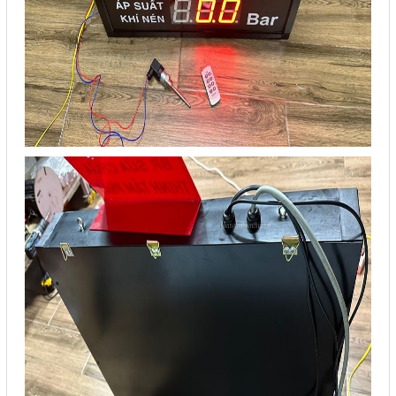
Sửa motor - Quấn motor
Sửa Cân Điện Tử
Lập trình PLC
Lập trình màn hình HMI
Lập trình hệ thống Scada
Lập trình hệ thống Servo
Crack password PLC
Crack password HMI
Lấy Chương Trình HMI
Thông tin hữu ích
Hình ảnh sửa chữa