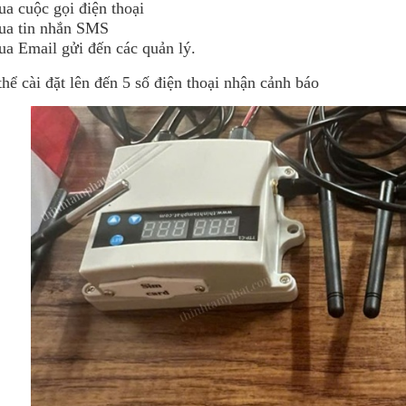
ua cuộc gọi điện thoại
ua tin nhắn SMS
ua Email gửi đến các quản lý.
thể cài đặt lên đến 5 số điện thoại nhận cảnh báo