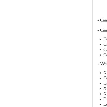
- Cản
- Cả
C
C
C
C
- Với
Xe
C
Cà
Xe
X
D
L