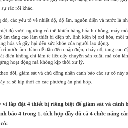
 sự rắc rối khác.
 đó, các yếu tố về nhiệt độ, độ ẩm, nguồn điện và nước là n
hiệt độ vượt ngưỡng có thể khiến hàng hóa hư hỏng, máy móc
 ẩm tăng cao làm thiết bị điện tử, linh kiện bị oxi hóa, mô
àng hóa và gây hại đến sức khỏe của người lao động.
ò rỉ nước âm thầm dễ dẫn đến chập điện, cháy nổ, tăng cao đ
ất điện không chỉ làm tê liệt dây chuyền sản xuất, mà còn l
gừng hoạt động mà không kịp thời xử lý.
theo dõi, giám sát và chủ động nhận cảnh báo các sự cố này 
ảy ra sẽ kịp thời có các phương án phù hợp.
 vì lắp đặt 4 thiết bị riêng biệt để giám sát và cảnh
ảnh báo 4 trong 1, tích hợp đầy đủ cả 4 chức năng cả
có: