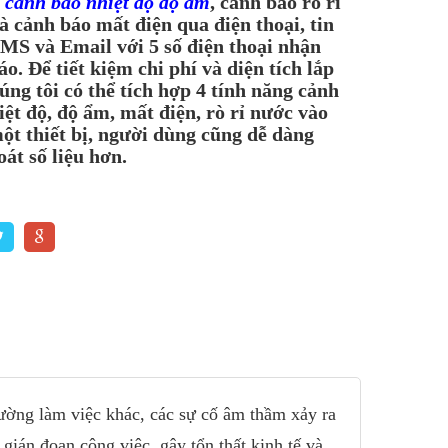
ị cảnh báo nhiệt độ độ ẩm
, cảnh báo rò rỉ
à cảnh báo mất điện qua điện thoại, tin
MS và Email với 5 số điện thoại nhận
o. Để tiết kiệm chi phí và diện tích lắp
húng tôi có thể tích hợp 4 tính năng cảnh
iệt độ, độ ẩm, mất điện, rò rỉ nước vào
ột thiết bị, người dùng cũng dễ dàng
oát số liệu hơn.
rường làm việc khác, các sự cố âm thầm xảy ra
 gián đoạn công việc, gây tổn thất kinh tế và