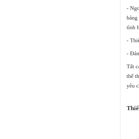
- Ngo
bảng 
tình 
- Thi
- Đảm
Tất c
thể t
yêu c
Thiế