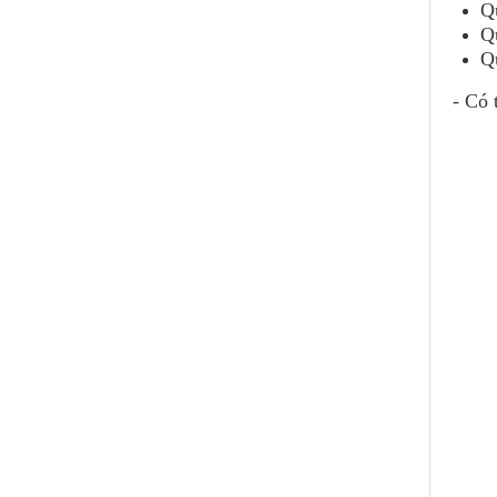
Q
Q
Q
- Có 