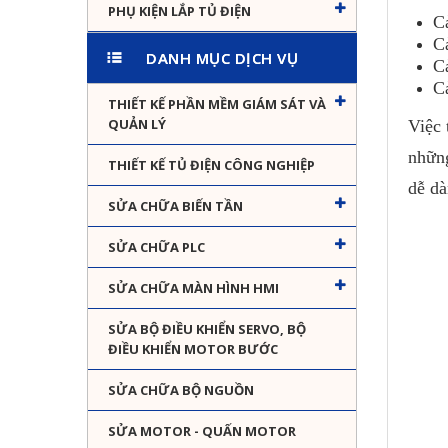
PHỤ KIỆN LẮP TỦ ĐIỆN
C
C
DANH MỤC DỊCH VỤ
C
C
THIẾT KẾ PHẦN MỀM GIÁM SÁT VÀ
QUẢN LÝ
Việc 
những
THIẾT KẾ TỦ ĐIỆN CÔNG NGHIỆP
dễ dà
SỬA CHỮA BIẾN TẦN
SỬA CHỮA PLC
SỬA CHỮA MÀN HÌNH HMI
SỬA BỘ ĐIỀU KHIỂN SERVO, BỘ
ĐIỀU KHIỂN MOTOR BƯỚC
SỬA CHỮA BỘ NGUỒN
SỬA MOTOR - QUẤN MOTOR