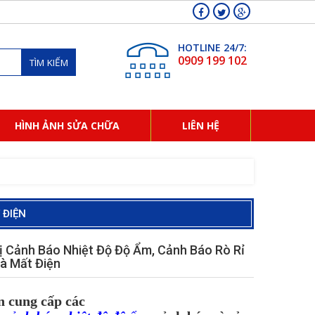
HOTLINE 24/7:
0909 199 102
TÌM KIẾM
HÌNH ẢNH SỬA CHỮA
LIÊN HỆ
 ĐIỆN
Bị Cảnh Báo Nhiệt Độ Độ Ẩm, Cảnh Báo Rò Rỉ
à Mất Điện
 cung cấp các