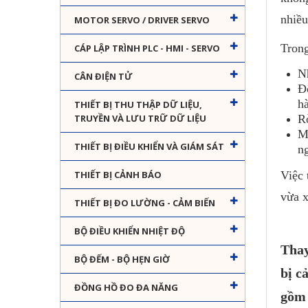
nhiều
MOTOR SERVO / DRIVER SERVO
Trong
CÁP LẬP TRÌNH PLC - HMI - SERVO
N
CÂN ĐIỆN TỬ
Độ
h
THIẾT BỊ THU THẬP DỮ LIỆU,
R
TRUYỀN VÀ LƯU TRỮ DỮ LIỆU
M
THIẾT BỊ ĐIỀU KHIỂN VÀ GIÁM SÁT
n
Việc 
THIẾT BỊ CẢNH BÁO
vừa x
THIẾT BỊ ĐO LƯỜNG - CẢM BIẾN
BỘ ĐIỀU KHIỂN NHIỆT ĐỘ
Thay
BỘ ĐẾM - BỘ HẸN GIỜ
bị c
ĐỒNG HỒ ĐO ĐA NĂNG
gồm 