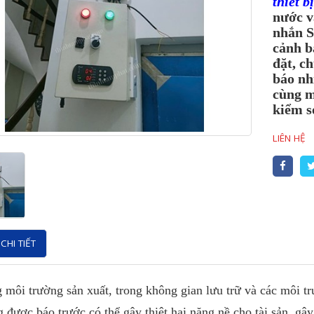
thiết b
nước v
nhắn S
cảnh bá
đặt, c
báo nh
cùng m
kiểm s
LIÊN HỆ
CHI TIẾT
 môi trường sản xuất, trong không gian lưu trữ và các môi t
 được báo trước có thể gây thiệt hại nặng nề cho tài sản, gây