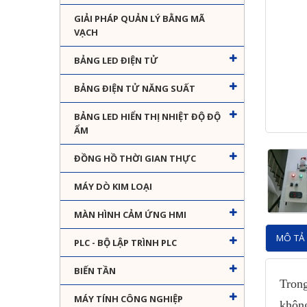
GIẢI PHÁP QUẢN LÝ BẰNG MÃ
VẠCH
BẢNG LED ĐIỆN TỬ
BẢNG ĐIỆN TỬ NĂNG SUẤT
BẢNG LED HIỂN THỊ NHIỆT ĐỘ ĐỘ
ẨM
ĐỒNG HỒ THỜI GIAN THỰC
MÁY DÒ KIM LOẠI
MÀN HÌNH CẢM ỨNG HMI
MÔ TẢ 
PLC - BỘ LẬP TRÌNH PLC
BIẾN TẦN
Trong
MÁY TÍNH CÔNG NGHIỆP
không