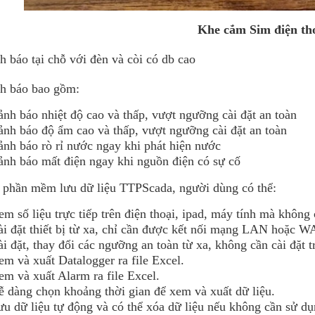
Khe cắm Sim điện th
h báo tại chỗ với đèn và còi có db cao
nh báo bao gồm:
ảnh báo nhiệt độ cao và thấp, vượt ngưỡng cài đặt an toàn
ảnh báo độ ẩm cao và thấp, vượt ngưỡng cài đặt an toàn
ảnh báo rò rỉ nước ngay khi phát hiện nước
ảnh báo mất điện ngay khi nguồn điện có sự cố
 phần mềm lưu dữ liệu TTPScada, người dùng có thể:
m số liệu trực tiếp trên điện thoại, ipad, máy tính mà không c
ài đặt thiết bị từ xa, chỉ cần được kết nối mạng LAN hoặc W
i đặt, thay đổi các ngưỡng an toàn từ xa, không cần cài đặt trự
m và xuất Datalogger ra file Excel.
em và xuất Alarm ra file Excel.
ễ dàng chọn khoảng thời gian để xem và xuất dữ liệu.
ưu dữ liệu tự động và có thể xóa dữ liệu nếu không cần sử d