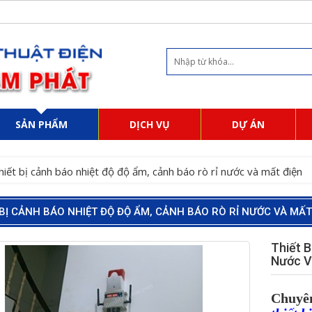
SẢN PHẨM
DỊCH VỤ
DỰ ÁN
hiết bị cảnh báo nhiệt độ độ ẩm, cảnh báo rò rỉ nước và mất điện
 BỊ CẢNH BÁO NHIỆT ĐỘ ĐỘ ẨM, CẢNH BÁO RÒ RỈ NƯỚC VÀ MẤT
Thiết 
Nước V
Chuyên