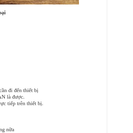
oại
ần đi đến thiết bị
AN là được.
c tiếp trên thiết bị.
ụng nữa