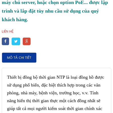
Motor Servo / Driver Servo
máy chủ server, hoặc chọn option PoE... được lập
Cáp lập trình PLC - HMI -
trình và lắp đặt tùy nhu cầu sử dụng của quý
khách hàng.
Servo
Cân Điện Tử
LIÊN HỆ
Thiết bị thu thập dữ liệu,
truyền và lưu trữ dữ liệu
Thiết bị điều khiển và giám
MÔ TẢ CHI TIẾT
sát
Thiết bị cảnh báo
Thiết bị đồng bộ thời gian NTP là loại đồng hồ được
Thiết bị đo lường - Cảm biến
sử dụng phổ biến, đặc biệt thích hợp trong các văn
Bộ điều khiển nhiệt độ
phòng, nhà máy, bệnh viện, trường học, v.v. Tính
Bộ đếm - Bộ hẹn giờ
năng hiển thị thời gian thực một cách đồng nhất sẽ
Đồng hồ đo đa năng
giúp tất cả mọi người kiểm soát thời gian chính xác