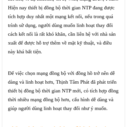
Hiện nay thiết bị đồng bộ thời gian NTP đang được
Sửa motor - Quấn motor
tích hợp duy nhất một mạng kết nối, nếu trong quá
Sửa Cân Điện Tử
trình sử dụng, người dùng muốn linh hoạt thay đổi
Lập trình PLC
cách kết nối là rất khó khăn, cần liên hệ với nhà sản
Lập trình màn hình HMI
xuất để được hỗ trợ thêm về mặt kỹ thuật, và điều
Lập trình hệ thống Scada
này khá bất tiện.
Lập trình hệ thống Servo
Crack password PLC
Để việc chọn mạng đồng bộ với đồng hồ trở nên dễ
Crack password HMI
dàng và linh hoạt hơn, Thịnh Tâm Phát đã phát triển
Lấy Chương Trình HMI
thiết bị đồng bộ thời gian NTP mới, có tích hợp đồng
thời nhiều mạng đồng bộ hơn, cấu hình dễ dàng và
Thông tin hữu ích
giúp người dùng linh hoạt thay đổi như ý muốn.
Hình ảnh sửa chữa