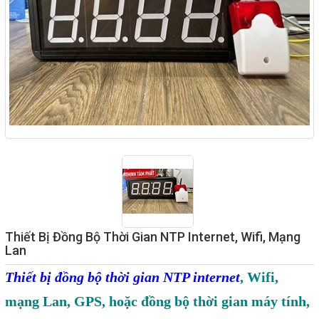
Giải pháp quản lý bằng mã
vạch
Bảng LED điện tử
Bảng điện tử năng suất
Bảng Led hiển thị nhiệt độ
độ ẩm
Đồng hồ thời gian thực
Máy dò kim loại
Màn hình cảm ứng HMI
Thiết Bị Đồng Bộ Thời Gian NTP Internet, Wifi, Mạng
PLC - Bộ lập trình PLC
Lan
Biến tần
Thiết bị đồng bộ thời gian NTP internet
, Wifi,
Máy tính công nghiệp
mạng Lan, GPS, hoặc đồng bộ thời gian máy tính,