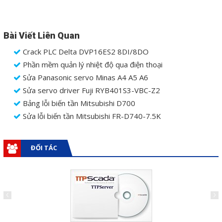
Mail
Bài Viết Liên Quan
Crack PLC Delta DVP16ES2 8DI/8DO
COPYRIGHT 2018. ALL RIGHTS RESERVED
Phần mềm quản lý nhiệt độ qua điện thoại
Sửa Panasonic servo Minas A4 A5 A6
Sửa servo driver Fuji RYB401S3-VBC-Z2
Bảng lỗi biến tần Mitsubishi D700
Sửa lỗi biến tần Mitsubishi FR-D740-7.5K
ĐỐI TÁC