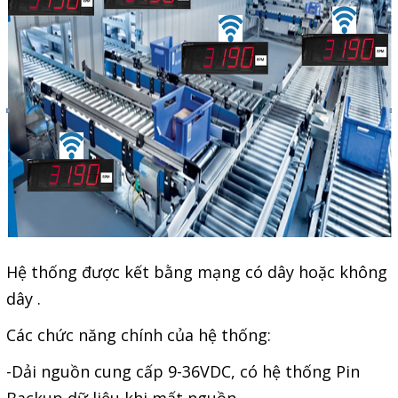
Giải pháp quản lý bằng mã
vạch
Bảng LED điện tử
Bảng điện tử năng suất
Bảng Led hiển thị nhiệt độ
độ ẩm
Đồng hồ thời gian thực
Máy dò kim loại
Hệ thống được kết bằng mạng có dây hoặc không
Màn hình cảm ứng HMI
dây .
PLC - Bộ lập trình PLC
Các chức năng chính của hệ thống:
Biến tần
-Dải nguồn cung cấp 9-36VDC, có hệ thống Pin
Máy tính công nghiệp