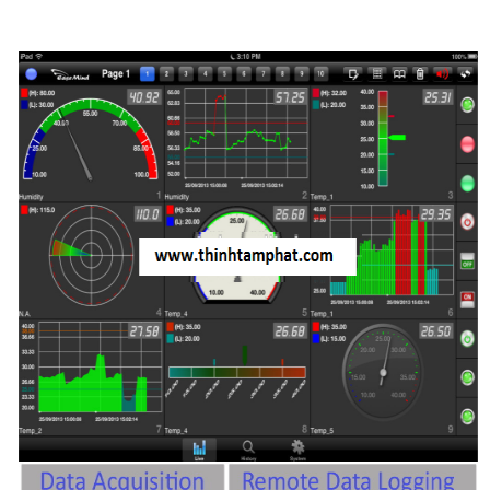
Phụ kiện lắp tủ điện
Giới thiệu
Dịch vụ
Thiết kế phần mềm giám sát
và quản lý
Thiết kế tủ điện công nghiệp
Sửa chữa biến tần
Sửa chữa PLC
Sửa chữa màn hình HMI
Sửa Bộ điều khiển Servo, Bộ
điều khiển motor bước
Sửa chữa bộ nguồn