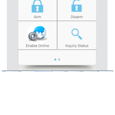
Liên hệ
Đóng
TRÊN MẠNG XÃ HỘI
Facebook
Google
Twitter
Gọi cho chúng tôi
Nhắn tin