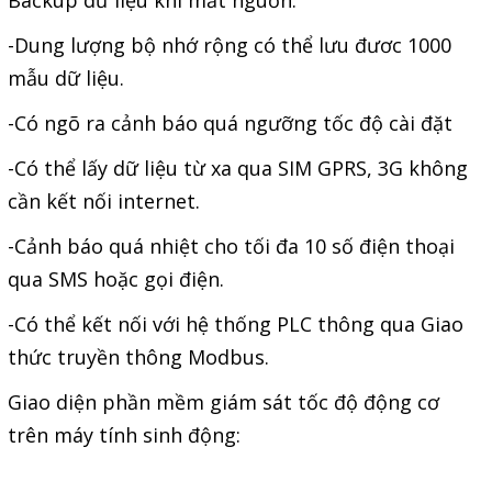
Backup dữ liệu khi mất nguồn.
Motor Servo / Driver Servo
-Dung lượng bộ nhớ rộng có thể lưu đươc 1000
Cáp lập trình PLC - HMI -
mẫu dữ liệu.
Servo
-Có ngõ ra cảnh báo quá ngưỡng tốc độ cài đặt
Cân Điện Tử
Thiết bị thu thập dữ liệu,
-Có thể lấy dữ liệu từ xa qua SIM GPRS, 3G không
cần kết nối internet.
truyền và lưu trữ dữ liệu
Thiết bị điều khiển và giám
-Cảnh báo quá nhiệt cho tối đa 10 số điện thoại
sát
qua SMS hoặc gọi điện.
Thiết bị cảnh báo
-Có thể kết nối với hệ thống PLC thông qua Giao
Thiết bị đo lường - Cảm biến
thức truyền thông Modbus.
Bộ điều khiển nhiệt độ
Giao diện phần mềm giám sát tốc độ động cơ
Bộ đếm - Bộ hẹn giờ
trên máy tính sinh động:
Đồng hồ đo đa năng