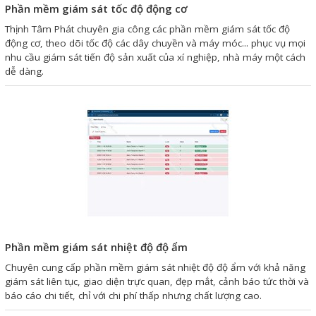
Motor Servo / Driver Servo
Phần mềm giám sát tốc độ động cơ
Cáp lập trình PLC - HMI -
Thịnh Tâm Phát chuyên gia công các phần mềm giám sát tốc độ
động cơ, theo dõi tốc độ các dây chuyền và máy móc... phục vụ mọi
Servo
nhu cầu giám sát tiến độ sản xuất của xí nghiệp, nhà máy một cách
dễ dàng.
Cân Điện Tử
Thiết bị thu thập dữ liệu,
truyền và lưu trữ dữ liệu
Thiết bị điều khiển và giám
sát
Thiết bị cảnh báo
Thiết bị đo lường - Cảm biến
Phần mềm giám sát nhiệt độ độ ẩm
Bộ điều khiển nhiệt độ
Chuyên cung cấp phần mềm giám sát nhiệt độ độ ẩm với khả năng
Bộ đếm - Bộ hẹn giờ
giám sát liên tục, giao diện trực quan, đẹp mắt, cảnh báo tức thời và
báo cáo chi tiết, chỉ với chi phí thấp nhưng chất lượng cao.
Đồng hồ đo đa năng