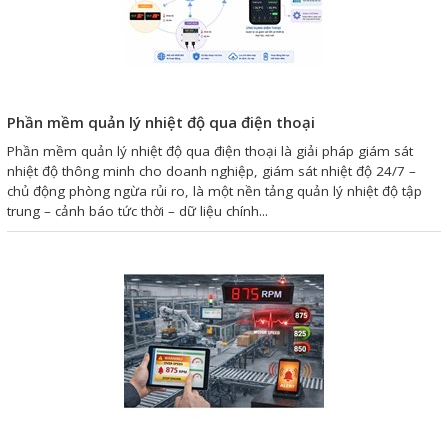
Giải pháp quản lý bằng mã
vạch
Bảng LED điện tử
Phần mềm quản lý nhiệt độ qua điện thoại
Bảng điện tử năng suất
Phần mềm quản lý nhiệt độ qua điện thoại là giải pháp giám sát
nhiệt độ thông minh cho doanh nghiệp, giám sát nhiệt độ 24/7 –
Bảng Led hiển thị nhiệt độ
chủ động phòng ngừa rủi ro, là một nền tảng quản lý nhiệt độ tập
độ ẩm
trung – cảnh báo tức thời – dữ liệu chính...
Đồng hồ thời gian thực
Máy dò kim loại
Màn hình cảm ứng HMI
PLC - Bộ lập trình PLC
Biến tần
Máy tính công nghiệp