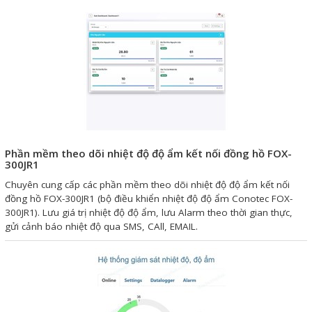
Phụ kiện lắp tủ điện
Giới thiệu
Dịch vụ
Thiết kế phần mềm giám sát
và quản lý
Phần mềm theo dõi nhiệt độ độ ẩm kết nối đồng hồ FOX-
Thiết kế tủ điện công nghiệp
300JR1
Chuyên cung cấp các phần mềm theo dõi nhiệt độ độ ẩm kết nối
Sửa chữa biến tần
đồng hồ FOX-300JR1 (bộ điều khiển nhiệt độ độ ẩm Conotec FOX-
Sửa chữa PLC
300JR1). Lưu giá trị nhiệt độ độ ẩm, lưu Alarm theo thời gian thực,
gửi cảnh báo nhiệt độ qua SMS, CAll, EMAIL.
Sửa chữa màn hình HMI
Sửa Bộ điều khiển Servo, Bộ
điều khiển motor bước
Sửa chữa bộ nguồn