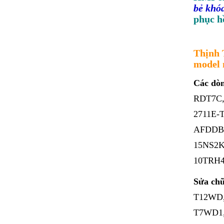
bẻ kh
phục h
Thịnh 
model 
Các dò
RDT7C,
2711E-
AFDDBC
15NS2K
10TRH4
Sửa ch
T12WD,
T7WD1,