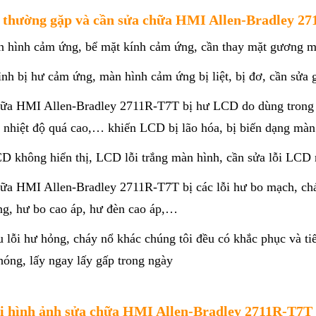
i thường gặp và cần sửa chữa HMI Allen-Bradley 2
n hình cảm ứng, bể mặt kính cảm ứng, cần thay mặt gương 
ình bị hư cảm ứng, màn hình cảm ứng bị liệt, bị đơ, cần sử
hữa HMI Allen-Bradley 2711R-T7T bị hư LCD do dùng trong m
, nhiệt độ quá cao,… khiến LCD bị lão hóa, bị biến dạng màn
CD không hiển thị, LCD lỗi trắng màn hình, cần sửa lỗi LCD
hữa HMI Allen-Bradley 2711R-T7T bị các lỗi hư bo mạch, ch
ng, hư bo cao áp, hư đèn cao áp,…
u lỗi hư hỏng, cháy nổ khác chúng tôi đều có khắc phục và 
hóng, lấy ngay lấy gấp trong ngày
i hình ảnh sửa chữa HMI Allen-Bradley 2711R-T7T 