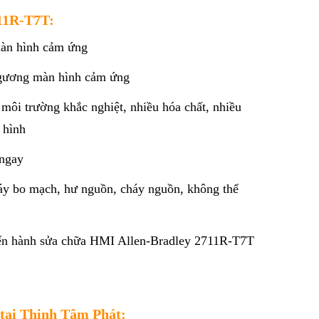
711R-T7T:
màn hình cảm ứng
a gương màn hình cảm ứng
ôi trường khắc nghiệt, nhiều hóa chất, nhiều
 hình
 ngay
áy bo mạch, hư nguồn, cháy nguồn, không thể
tiến hành sửa chữa HMI Allen-Bradley 2711R-T7T
tại Thịnh Tâm Phát: