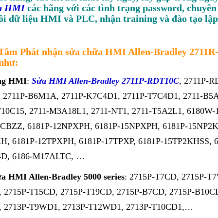
óa HMI
các hãng với các tình trạng password, chuyên
ồi dữ liệu HMI và PLC, nhận training và đào tạo lập
Tâm Phát nhận sửa chữa HMI Allen-Bradley 2711R-T
như:
ng HMI
:
Sửa HMI Allen-Bradley 2711P-RDT10C
, 2711P-R
 2711P-B6M1A, 2711P-K7C4D1, 2711P-T7C4D1, 2711-B5A8
T10C15, 2711-M3A18L1, 2711-NT1, 2711-T5A2L1, 6180W
BZZ, 6181P-12NPXPH, 6181P-15NPXPH, 6181P-15NP2KH
H, 6181P-12TPXPH, 6181P-17TPXP, 6181P-15TP2KHSS, 
D, 6186-M17ALTC, …
ữa HMI Allen-Bradley
5000 series
: 2715P-T7CD, 2715P-T
 2715P-T15CD, 2715P-T19CD, 2715P-B7CD, 2715P-B10CD
 2713P-T9WD1, 2713P-T12WD1, 2713P-T10CD1,…