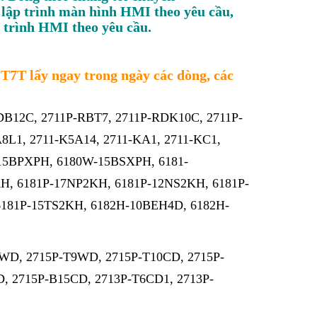
 lập trình màn hình HMI theo yêu cầu,
 trình HMI theo yêu cầu.
7T lấy ngay trong ngày các dòng, các
DB12C, 2711P-RBT7, 2711P-RDK10C, 2711P-
L1, 2711-K5A14, 2711-KA1, 2711-KC1,
-15BPXPH, 6180W-15BSXPH, 6181-
, 6181P-17NP2KH, 6181P-12NS2KH, 6181P-
6181P-15TS2KH, 6182H-10BEH4D, 6182H-
7WD, 2715P-T9WD, 2715P-T10CD, 2715P-
, 2715P-B15CD, 2713P-T6CD1, 2713P-