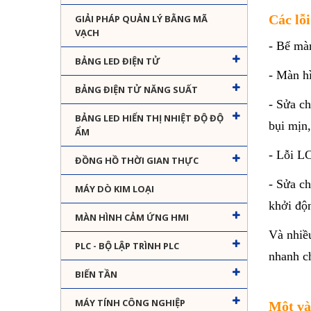
Các lỗ
GIẢI PHÁP QUẢN LÝ BẰNG MÃ
VẠCH
- Bể mà
BẢNG LED ĐIỆN TỬ
- Màn h
BẢNG ĐIỆN TỬ NĂNG SUẤT
- Sửa c
BẢNG LED HIỂN THỊ NHIỆT ĐỘ ĐỘ
bụi mịn
ẨM
- Lỗi L
ĐỒNG HỒ THỜI GIAN THỰC
- Sửa c
MÁY DÒ KIM LOẠI
khởi độ
MÀN HÌNH CẢM ỨNG HMI
Và nhiề
PLC - BỘ LẬP TRÌNH PLC
nhanh c
BIẾN TẦN
MÁY TÍNH CÔNG NGHIỆP
Một và