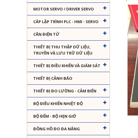
MOTOR SERVO / DRIVER SERVO
CÁP LẬP TRÌNH PLC - HMI - SERVO
CÂN ĐIỆN TỬ
THIẾT BỊ THU THẬP DỮ LIỆU,
TRUYỀN VÀ LƯU TRỮ DỮ LIỆU
THIẾT BỊ ĐIỀU KHIỂN VÀ GIÁM SÁT
THIẾT BỊ CẢNH BÁO
THIẾT BỊ ĐO LƯỜNG - CẢM BIẾN
BỘ ĐIỀU KHIỂN NHIỆT ĐỘ
BỘ ĐẾM - BỘ HẸN GIỜ
ĐỒNG HỒ ĐO ĐA NĂNG