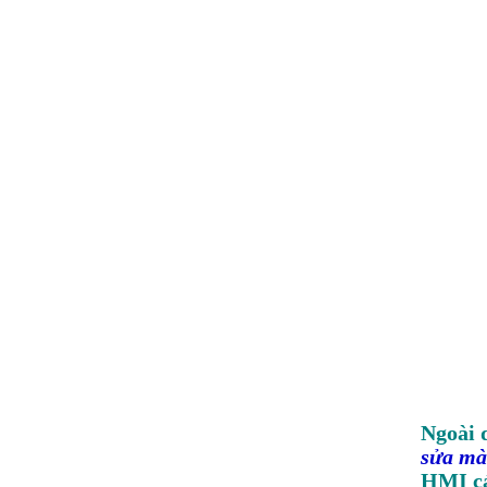
Ngoài 
sửa mà
HMI cá