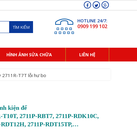
HOTLINE 24/7:
0909 199 102
TÌM KIẾM
HÌNH ẢNH SỬA CHỮA
LIÊN HỆ
y 2711R-T7T lỗi hư bo
nh kiện để
1R-T10T, 2711P-RBT7, 2711P-RDK10C,
P-RDT12H, 2711P-RDT15TP,…