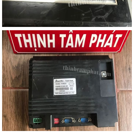
Liên hệ
Đóng
TRÊN MẠNG XÃ HỘI
Facebook
Google
Twitter
Gọi cho chúng tôi
Nhắn tin