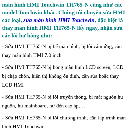
Motor Servo / Driver Servo
màn hình HMI Touchwin TH765-N cũng như các
Cáp lập trình PLC - HMI -
model Touchwin khác. Chúng tôi chuyên sửa HMI
các loại,
sửa màn hình HMI Touchwin
, đặc biệt là
Servo
thay màn hình HMI TH765-N lấy ngay, nhận sửa
Cân Điện Tử
các lỗi hư hỏng như:
Thiết bị thu thập dữ liệu,
- Sửa HMI TH765-N bị bể màn hình, bị lỗi cảm ứng, cần
truyền và lưu trữ dữ liệu
thay màn hình HMI 7.0 inch
Thiết bị điều khiển và giám
- Sửa HMI TH765-N bị hỏng màn hình LCD screen, LCD
sát
bị chập chờn, hiển thị không ổn định, cần sửa hoặc thay
Thiết bị cảnh báo
LCD HMI
Thiết bị đo lường - Cảm biến
- Sửa HMI TH765-N bị lỗi truyền thông, bị mất nguồn hư
Bộ điều khiển nhiệt độ
nguồn, hư mainboard, hư đèn cao áp,…
Bộ đếm - Bộ hẹn giờ
- Sửa HMI TH765-N bị lỗi chương trình, cần lập trình màn
Đồng hồ đo đa năng
hình HMI Touchwin