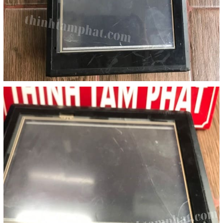
Sửa motor - Quấn motor
Sửa Cân Điện Tử
Lập trình PLC
Lập trình màn hình HMI
Lập trình hệ thống Scada
Lập trình hệ thống Servo
Crack password PLC
Crack password HMI
Lấy Chương Trình HMI
Thông tin hữu ích
Hình ảnh sửa chữa