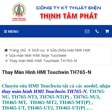
GIỎ HÀNG
0
MENU
DANH MỤC
LIÊN HỆ
Trang chủ
Hotline
Trang chủ
Dịch vụ
Sửa chữa màn hình HMI
0909 199 102
Sửa màn hình HMI Xinje Tuochwin
Thay màn hình HMI Touchwin TH765-N
Dự án
Địa chỉ
Thay Màn Hình HMI Touchwin TH765-N
Sản phẩm
64 đường 24, KDC Hiệp
Thành 3, P. Hiệp Thành, TP.
Thủ Dầu Một, Tỉnh Bình
Chuyên sửa HMI Touchwin tất cả các model, nhận
Hệ Thống Cảnh Báo An
Dương
thay màn hình HMI Touchwin TH765-N
, TH765-
Điện thoại
Toàn Xe Nâng
NU, TH765-NT3, TH765-NT(P) , TH765-NU3,
0909 199 102
TH465-MT, TH465-MT2, TH465-MT(P) ,
Hệ thống điều khiển giám
TH465-UT, TH465-UT2, TH465-UT(P) ,…
COPYRIGHT 2018. ALL RIGHTS RESERVED
sát và thu thập dữ liệu