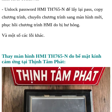
Phụ kiện lắp tủ điện
- Unlock password HMI TH765-N để lấy lại pass, copy
Giới thiệu
chương trình, chuyển chương trình sang màn hình mới,
phục hồi chương trình HMI do bị hư hỏng.
Dịch vụ
Và một số các lỗi khác.
Thiết kế phần mềm giám sát
và quản lý
Thay màn hình HMI TH765-N do bể mặt kính
Thiết kế tủ điện công nghiệp
cảm ứng tại Thịnh Tâm Phát:
Sửa chữa biến tần
Sửa chữa PLC
Sửa chữa màn hình HMI
Sửa Bộ điều khiển Servo, Bộ
điều khiển motor bước
Sửa chữa bộ nguồn