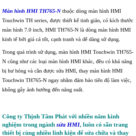
Giải pháp quản lý bằng mã
Màn hình HMI TH765-N
thuộc dòng màn hình HMI
Touchwin TH series, được thiết kế tinh giản, có kích thước
vạch
màn hình 7.0 inch, HMI TH765-N là dòng màn hình HMI
Bảng LED điện tử
kinh tế bởi giá cả tốt, cạnh tranh và dễ dàng sử dụng.
Bảng điện tử năng suất
Trong quá trình sử dụng, màn hình HMI Touchwin TH765-
Bảng Led hiển thị nhiệt độ
N cũng như các loại màn hình HMI khác, đều có khả năng
độ ẩm
bị hư hỏng và cần được sửa HMI, thay màn hình HMI
Đồng hồ thời gian thực
Touchwin TH765-N ngay nhằm đảm bảo tiến độ làm việc,
Máy dò kim loại
không gây ảnh hưởng đến năng suất.
Màn hình cảm ứng HMI
PLC - Bộ lập trình PLC
Công ty Thịnh Tâm Phát với nhiều năm kinh
Biến tần
nghiệm trong ngành
sửa HMI
, luôn có sẵn trang
Máy tính công nghiệp
thiết bị cùng nhiều linh kiện để sửa chữa và thay