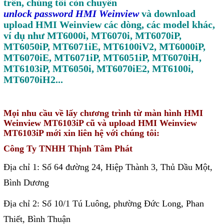
trên, chúng tôi còn chuyên
unlock password HMI Weinview
và download
upload HMI Weinview các dòng, các model khác,
ví dụ như MT6000i, MT6070i, MT6070iP,
MT6050iP, MT6071iE, MT6100iV2, MT6000iP,
MT6070iE, MT6071iP, MT6051iP, MT6070iH,
MT6103iP, MT6050i, MT6070iE2, MT6100i,
MT6070iH2...
Mọi nhu cầu về lấy chương trình từ màn hình HMI
Weinview MT6103iP cũ và upload HMI Weinview
MT6103iP mới xin liên hệ với chúng tôi:
Công Ty TNHH Thịnh Tâm Phát
Địa chỉ 1: Số 64 đường 24, Hiệp Thành 3, Thủ Dầu Một,
Bình Dương
Địa chỉ 2: Số 10/1 Tú Luông, phường Đức Long, Phan
Thiết, Bình Thuận