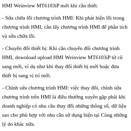
Phụ kiện lắp tủ điện
HMI Weinview MT6103iP mới khi cần thiết.
- Sửa chữa lỗi chương trình HMI: Khi phát hiện lỗi trong
Giới thiệu
chương trình HMI, cần lấy chương trình HMI để phân tích
Dịch vụ
và sửa chữa lỗi.
Thiết kế phần mềm giám sát
- Chuyển đổi thiết bị: Khi cần chuyển đổi chương trình
HMI, download upload HMI Weinview MT6103iP từ cũ
và quản lý
sang mới, ví dụ như khi thay đổi thiết bị mới hoặc đưa
Thiết kế tủ điện công nghiệp
thiết bị sang vị trí mới.
Sửa chữa biến tần
- Chỉnh sửa chương trình HMI: việc thay đổi, chỉnh sửa
Sửa chữa PLC
chương trình trên HMI là điều thường xuyên gặp phải khi
Sửa chữa màn hình HMI
doanh nghiệp có nhu cầu thay đổi những thông số, dữ liệu
Sửa Bộ điều khiển Servo, Bộ
sao cho phù hợp với nhu cầu sử dụng hiện tại Cùng những
điều khiển motor bước
lý do khác nữa.
Sửa chữa bộ nguồn