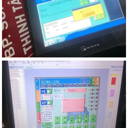
Liên hệ
Đóng
TRÊN MẠNG XÃ HỘI
Facebook
Google
Twitter
Gọi cho chúng tôi
Nhắn tin