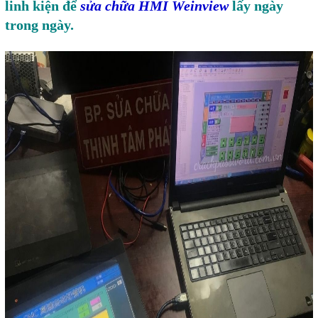
linh kiện để
sửa chữa HMI Weinview
lấy ngày
trong ngày.
Giải pháp quản lý bằng mã
vạch
Bảng LED điện tử
Bảng điện tử năng suất
Bảng Led hiển thị nhiệt độ
độ ẩm
Đồng hồ thời gian thực
Máy dò kim loại
Màn hình cảm ứng HMI
PLC - Bộ lập trình PLC
Biến tần
Máy tính công nghiệp