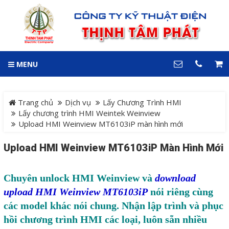
GIỎ HÀNG
0
MENU
DANH MỤC
LIÊN HỆ
Trang chủ
Hotline
Trang chủ
Dịch vụ
Lấy Chương Trình HMI
0909 199 102
Lấy chương trình HMI Weintek Weinview
Upload HMI Weinview MT6103iP màn hình mới
Dự án
Địa chỉ
Upload HMI Weinview MT6103iP Màn Hình Mới
Sản phẩm
64 đường 24, KDC Hiệp
Thành 3, P. Hiệp Thành, TP.
Thủ Dầu Một, Tỉnh Bình
Hệ Thống Cảnh Báo An
Chuyên unlock HMI Weinview và
download
Dương
Điện thoại
upload HMI Weinview MT6103iP
nói riêng cùng
Toàn Xe Nâng
0909 199 102
các model khác nói chung. Nhận lập trình và phục
Hệ thống điều khiển giám
hồi chương trình HMI các loại, luôn sẵn nhiều
COPYRIGHT 2018. ALL RIGHTS RESERVED
sát và thu thập dữ liệu